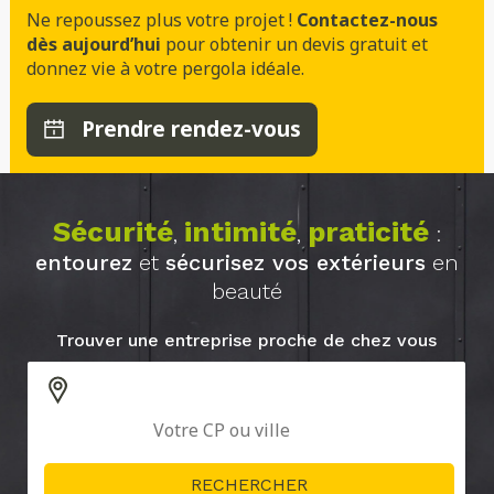
Ne repoussez plus votre projet !
Contactez-nous
dès aujourd’hui
pour obtenir un devis gratuit et
donnez vie à votre pergola idéale.
Prendre rendez-vous
Sécurité
intimité
praticité
,
,
:
entourez
et
sécurisez vos extérieurs
en
beauté
Trouver une entreprise proche de chez vous