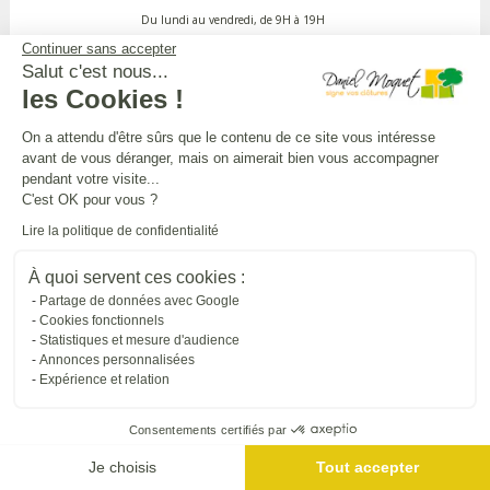
Du lundi au vendredi, de 9H à 19H
Continuer sans accepter
Salut c'est nous...
APPEL GRATUIT DEPUIS UN POSTE FIXE
les Cookies !
On a attendu d'être sûrs que le contenu de ce site vous intéresse
avant de vous déranger, mais on aimerait bien vous accompagner
DANIEL MOQUET CLÔTURES
pendant votre visite...
C'est OK pour vous ?
Lire la politique de confidentialité
Toutes nos installations
À quoi servent ces cookies :
Partage de données avec Google
L'UNIVERS DANIEL MOQUET
Cookies fonctionnels
Statistiques et mesure d'audience
Annonces personnalisées
Expérience et relation
Tous nos sites internet
Consentements certifiés par
SUIVRE DANIEL MOQUET
Je choisis
Tout accepter