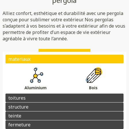
pergola
Rigide
Bioclimatique
Toile
Alliez confort, esthétique et durabilité avec une pergola
(verre/polycarbonate)
Indépendante
Adossée
conçue pour sublimer votre extérieur. Nos pergolas
s’adaptent à vos besoins et à votre extérieur afin de vous
Essences de bois
Coloris au choix
permettre de profiter d’un espace de vie extérieur
Store
Parois
agréable à vivre toute l’année.
Éclairage
Chauffage
Domotique
Motorisation
Électrique avec téléphone
Plots de fondation
Électrique avec télécommande
Aluminium
Bois