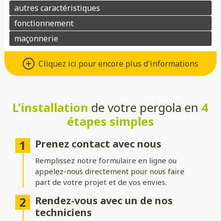
Matériaux : Aluminium ou bois
Cliquez ici pour encore plus d'informations
Choisissez l’aluminium pour une pergola au design moderne,
robuste et facile d’entretien, ou préférez le bois pour son
charme naturel et son atmosphère chaleureuse. Dans les deux
cas, ces matériaux allient esthétisme et durabilité.
L'installation
de votre pergola en
4
étapes simples
Toitures : Rigide, bioclimatique ou
toile
Prenez contact avec nous
Choisissez une toiture rigide en verre ou polycarbonate pour
Remplissez notre formulaire en ligne ou
une protection optimale, une toiture bioclimatique à lames
appelez-nous directement pour nous faire
orientables pour gérer l’ensoleillement, ou une toile pour une
part de votre projet et de vos envies.
ambiance légère et aérée.
Rendez-vous avec un de nos
Structure : Indépendante ou
techniciens