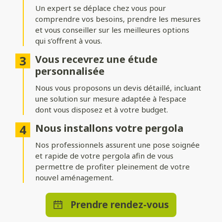
adossée
Un expert se déplace chez vous pour
comprendre vos besoins, prendre les mesures
Installez votre pergola où vous le souhaitez ! Une structure
indépendante permet de créer un espace isolé au cœur du
et vous conseiller sur les meilleures options
jardin, tandis qu’une pergola adossée prolonge
qui s’offrent à vous.
harmonieusement votre maison.
Vous recevrez une étude
Nombreuses options de
personnalisée
personnalisation
Nous vous proposons un devis détaillé, incluant
une solution sur mesure adaptée à l’espace
Ajoutez des stores ou parois pour vous protéger du vent,
dont vous disposez et à votre budget.
intégrez un éclairage LED pour profiter d’agréables soirées, ou
optez pour des solutions de chauffage et de domotique pour
Nous installons votre pergola
un bénéficier d’un confort absolu en toute saison.
Nos professionnels assurent une pose soignée
et rapide de votre pergola afin de vous
permettre de profiter pleinement de votre
nouvel aménagement.
Prendre rendez-vous