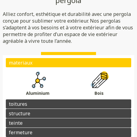
pergola
Rigide
Bioclimatique
Toile
Alliez confort, esthétique et durabilité avec une pergola
(verre/polycarbonate)
Indépendante
Adossée
conçue pour sublimer votre extérieur. Nos pergolas
s’adaptent à vos besoins et à votre extérieur afin de vous
Essences de bois
Coloris au choix
permettre de profiter d’un espace de vie extérieur
Store
Parois
agréable à vivre toute l’année.
Éclairage
Chauffage
Domotique
Motorisation
Électrique avec téléphone
Plots de fondation
Électrique avec télécommande
Aluminium
Bois