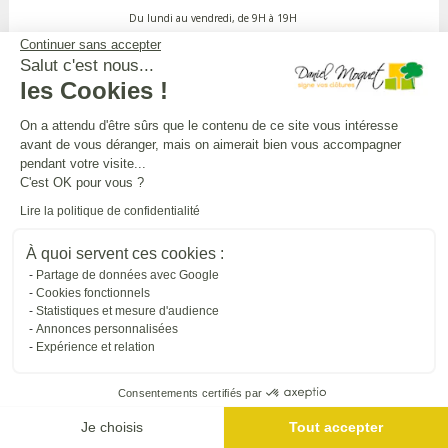
Du lundi au vendredi, de 9H à 19H
Continuer sans accepter
Salut c'est nous...
APPEL GRATUIT DEPUIS UN POSTE FIXE
les Cookies !
On a attendu d'être sûrs que le contenu de ce site vous intéresse
avant de vous déranger, mais on aimerait bien vous accompagner
DANIEL MOQUET CLÔTURES
pendant votre visite...
C'est OK pour vous ?
Lire la politique de confidentialité
Toutes nos installations
À quoi servent ces cookies :
Partage de données avec Google
L'UNIVERS DANIEL MOQUET
Cookies fonctionnels
Statistiques et mesure d'audience
Annonces personnalisées
Expérience et relation
Tous nos sites internet
Consentements certifiés par
SUIVRE DANIEL MOQUET
Je choisis
Tout accepter