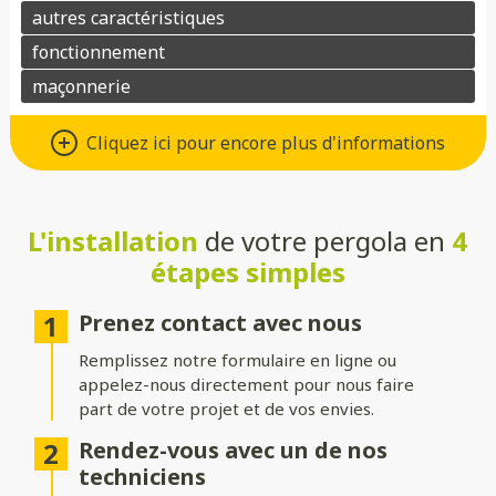
Matériaux : Aluminium ou bois
Cliquez ici pour encore plus d'informations
Choisissez l’aluminium pour une pergola au design moderne,
robuste et facile d’entretien, ou préférez le bois pour son
charme naturel et son atmosphère chaleureuse. Dans les deux
cas, ces matériaux allient esthétisme et durabilité.
L'installation
de votre pergola en
4
étapes simples
Toitures : Rigide, bioclimatique ou
toile
Prenez contact avec nous
Choisissez une toiture rigide en verre ou polycarbonate pour
Remplissez notre formulaire en ligne ou
une protection optimale, une toiture bioclimatique à lames
appelez-nous directement pour nous faire
orientables pour gérer l’ensoleillement, ou une toile pour une
part de votre projet et de vos envies.
ambiance légère et aérée.
Rendez-vous avec un de nos
Structure : Indépendante ou
techniciens