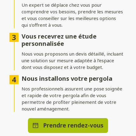
adossée
Un expert se déplace chez vous pour
comprendre vos besoins, prendre les mesures
Installez votre pergola où vous le souhaitez ! Une structure
indépendante permet de créer un espace isolé au cœur du
et vous conseiller sur les meilleures options
jardin, tandis qu’une pergola adossée prolonge
qui s’offrent à vous.
harmonieusement votre maison.
Vous recevrez une étude
Nombreuses options de
personnalisée
personnalisation
Nous vous proposons un devis détaillé, incluant
une solution sur mesure adaptée à l’espace
Ajoutez des stores ou parois pour vous protéger du vent,
dont vous disposez et à votre budget.
intégrez un éclairage LED pour profiter d’agréables soirées, ou
optez pour des solutions de chauffage et de domotique pour
Nous installons votre pergola
un bénéficier d’un confort absolu en toute saison.
Nos professionnels assurent une pose soignée
et rapide de votre pergola afin de vous
permettre de profiter pleinement de votre
nouvel aménagement.
Prendre rendez-vous