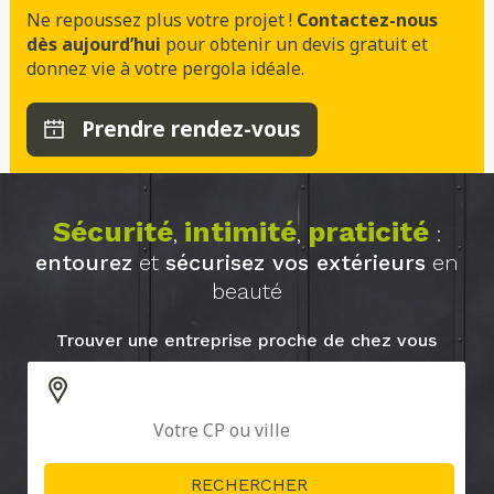
Ne repoussez plus votre projet !
Contactez-nous
dès aujourd’hui
pour obtenir un devis gratuit et
donnez vie à votre pergola idéale.
Prendre rendez-vous
Sécurité
intimité
praticité
,
,
:
entourez
et
sécurisez vos extérieurs
en
beauté
Trouver une entreprise proche de chez vous