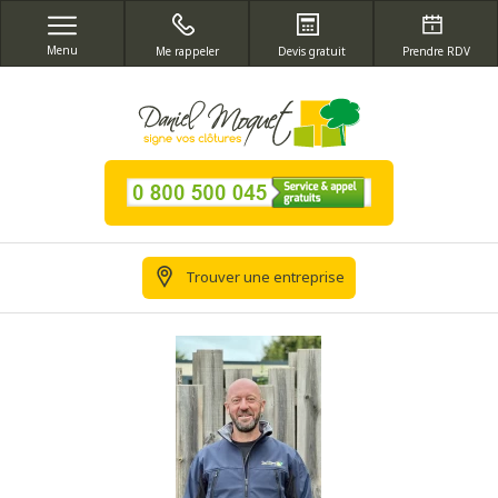
Menu
Me rappeler
Devis gratuit
Prendre RDV
Trouver une entreprise