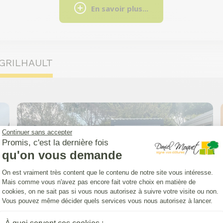
En savoir plus...
GRILHAULT
Continuer sans accepter
Promis, c'est la dernière fois
qu'on vous demande
Plateforme de Gestion du Consentemen
On est vraiment très content que le contenu de notre site vous intéresse.
Mais comme vous n'avez pas encore fait votre choix en matière de
cookies, on ne sait pas si vous nous autorisez à suivre votre visite ou non.
Vous pouvez même décider quels services vous nous autorisez à lancer.
PERGOLA (INSTALLATION)
Pergola bioclimatique Easy Up avec
Axeptio consent