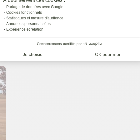
À quoi servent ces cookies :
stores intégrés
Partage de données avec Google
Cookies fonctionnels
à
Échillais
Statistiques et mesure d'audience
Annonces personnalisées
Expérience et relation
Consentements certifiés par
Je choisis
OK pour moi