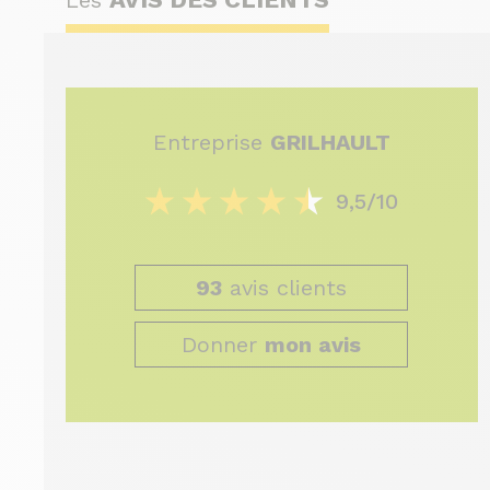
Les
Entreprise
GRILHAULT
9,5/10
93
avis clients
Donner
mon avis