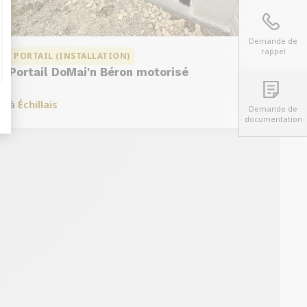
Demande de
rappel
PORTAIL (INSTALLATION)
Portail DoMai'n Béron motorisé
à
Échillais
Demande de
documentation