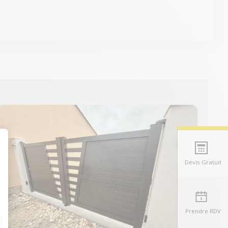
Devis Gratuit
t : Personnalisez vos Options
Prendre RDV