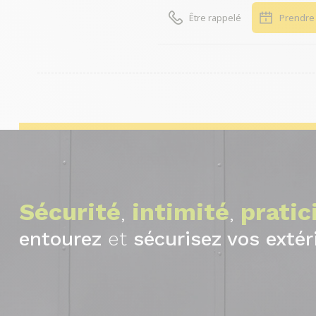
Être rappelé
Prendre
Sécurité
intimité
pratic
,
,
entourez
et
sécurisez vos extér