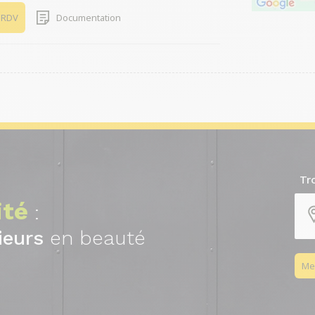
 RDV
Documentation
Tr
ité
:
ieurs
en beauté
Me