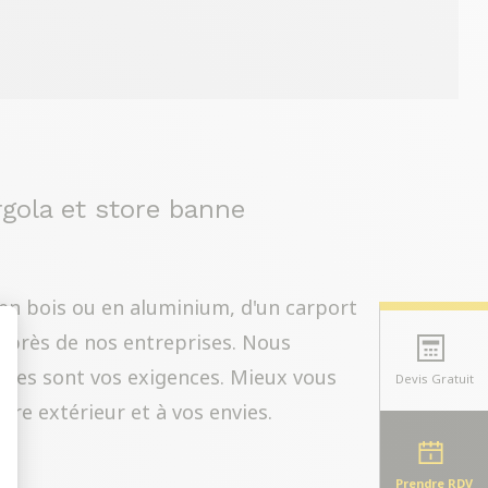
ergola et store banne
 en bois ou en aluminium, d'un carport
uprès de nos entreprises. Nous
lles sont vos exigences. Mieux vous
Devis Gratuit
t : Personnalisez vos Options
tre extérieur et à vos envies.
Prendre RDV