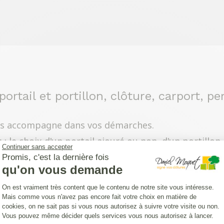
portail et portillon, clôture, carport, p
s accompagne dans vos démarches.
 le choix d'un portail ajouré ou non, d'un portillon
Continuer sans accepter
ons à prendre rendez-vous pour venir en discuter a
Promis, c'est la dernière fois
qu'on vous demande
 au mieux vos attentes. Quel style aimez-vous, que
Plateforme de Gestion du Consentemen
e, un portail ou toute autre installation fidèle à vo
On est vraiment très content que le contenu de notre site vous intéresse.
Mais comme vous n'avez pas encore fait votre choix en matière de
cookies, on ne sait pas si vous nous autorisez à suivre votre visite ou non.
Vous pouvez même décider quels services vous nous autorisez à lancer.