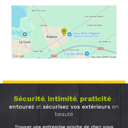
Sécurité
intimité
praticité
,
,
:
entourez
et
sécurisez vos extérieurs
en
beauté
Trouver une entreprise proche de chez vous