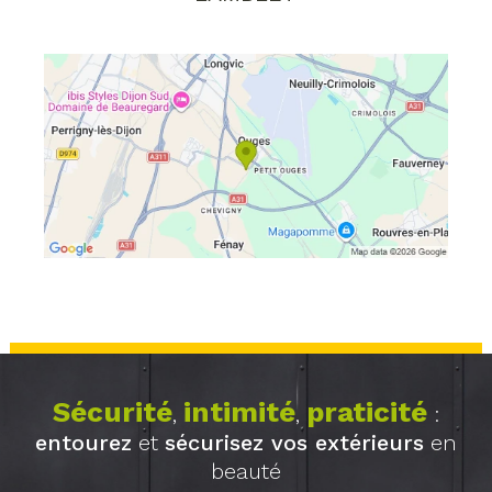
Sécurité
intimité
praticité
,
,
:
entourez
et
sécurisez vos extérieurs
en
beauté