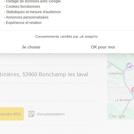
Partage de données avec Google
Cookies fonctionnels
Statistiques et mesure d'audience
Annonces personnalisées
Expérience et relation
SITUATION 
Consentements certifiés par
Je choisis
OK pour moi
ortillon, clôture, carport, pergola et store banne
tinières, 53960 Bonchamp les laval
rendre RDV
Documentation