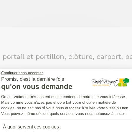
 portail et portillon, clôture, carport, 
s ?
Prenez quelques secondes pour compléter les inf
Continuer sans accepter
Promis, c'est la dernière fois
outes les possibilités qui s'offrent à vous pour votr
qu'on vous demande
Plateforme de Gestion du Consentemen
On est vraiment très content que le contenu de notre site vous intéresse.
Mais comme vous n'avez pas encore fait votre choix en matière de
ec plaisir !
cookies, on ne sait pas si vous nous autorisez à suivre votre visite ou non.
Vous pouvez même décider quels services vous nous autorisez à lancer.
Axeptio consent
À quoi servent ces cookies :