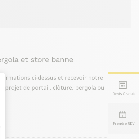
pergola et store banne
ormations ci-dessus et recevoir notre
e projet de portail, clôture, pergola ou
Devis Gratuit
t : Personnalisez vos Options
Prendre RDV