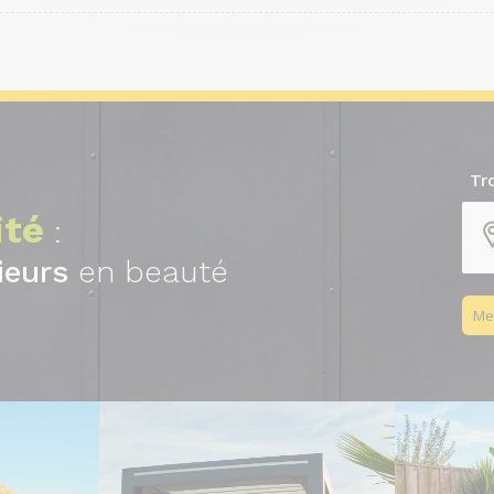
Tr
ité
:
ieurs
en beauté
Me