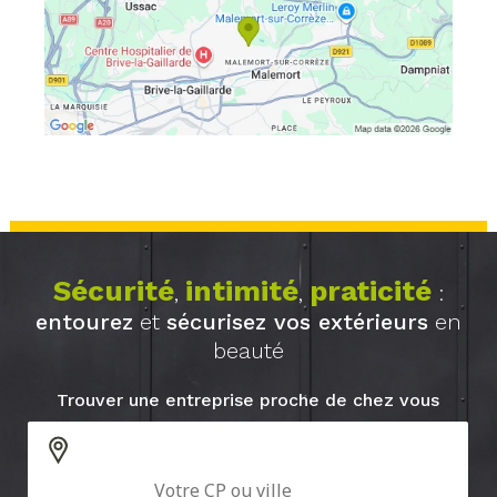
Sécurité
intimité
praticité
,
,
:
entourez
et
sécurisez vos extérieurs
en
beauté
Trouver une entreprise proche de chez vous