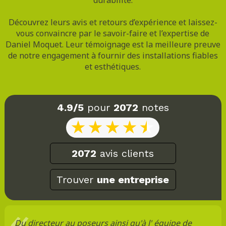
Découvrez leurs avis et retours d’expérience et laissez-
vous convaincre par le savoir-faire et l’expertise de
Daniel Moquet. Leur témoignage est la meilleure preuve
de notre engagement à fournir des installations fiables
et esthétiques.
4.9/5
pour
2072
notes
2072
avis clients
Trouver
une entreprise
Du directeur au poseurs ainsi qu'à l' équipe de