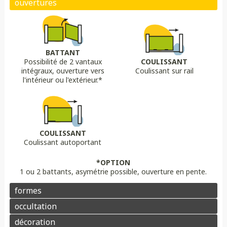
Biais bas
Biais haut
Bombé
Bombé inversé
DÉCORS OPTIONS
Portail plein
Portail semi ajouré
Portail ajouré
BATTANT
Possibilité de 2 vantaux
COULISSANT
LAME
OPTION
OPTION
intégraux, ouverture vers
Coulissant sur rail
Lame 30 cm modulable
lame ajourée
Lame déco sur mesure
Chapeau de gendarme
Chapeau de gendarme inversé
l'intérieur ou l'extérieur.*
Aluminium
Composite
PVC/ALU
Portail brise vue
Coloris au choix
Pointes
Manchon
Voluptes
Rosace
Motorisation
Domotique
Contrôle d'accès
COULISSANT
Coulissant autoportant
Aluminium
Enduit
Pierre
*OPTION
1 ou 2 battants, asymétrie possible, ouverture en pente.