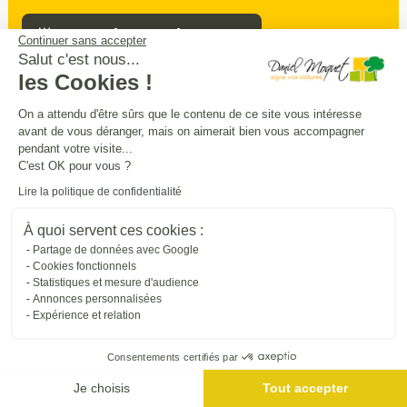
Prendre rendez-vous
Continuer sans accepter
Salut c'est nous...
les Cookies !
Sécurité
intimité
praticité
On a attendu d'être sûrs que le contenu de ce site vous intéresse
,
,
:
avant de vous déranger, mais on aimerait bien vous accompagner
entourez
et
sécurisez vos extérieurs
en
pendant votre visite...
beauté
C'est OK pour vous ?
Lire la politique de confidentialité
Trouver une entreprise proche de chez vous
À quoi servent ces cookies :
Partage de données avec Google
Cookies fonctionnels
Statistiques et mesure d'audience
Annonces personnalisées
Expérience et relation
Consentements certifiés par
Je choisis
Tout accepter
Me géolocaliser