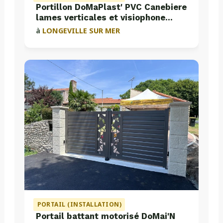
Portillon DoMaPlast' PVC Canebiere
lames verticales et visiophone
Aiphone
à
LONGEVILLE SUR MER
PORTAIL (INSTALLATION)
Portail battant motorisé DoMai'N