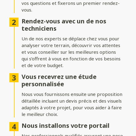
vos questions et fixerons un premier rendez-
Formes du portail
vous.
Ajoutez du style à votre entrée avec différentes formes de
Rendez-vous avec un de nos
portails :
techniciens
Biais bas ou biais haut
: une finition inclinée pour un design
Un de nos experts se déplace chez vous pour
dynamique.
analyser votre terrain, découvrir vos attentes
Bombé ou bombé inversé
et vous conseiller sur les meilleures options
: des courbes élégantes pour un
effet plus traditionnel.
qui s’offrent à vous en fonction de vos besoins
et de votre budget.
Chapeau de gendarme ou chapeau de gendarme inversé
: une touche classique et raffinée.
Vous recevrez une étude
personnalisée
Occultation
Nous vous fournissons ensuite une proposition
détaillée incluant un devis précis et des visuels
Adaptez le niveau d’intimité et d’aération de votre portail :
adaptés à votre projet, pour vous aider à faire
le meilleur choix.
Portail plein
: : pour une intimité maximale et une protection
renforcée.
Nous installons votre portail
Portail semi-ajouré
: un équilibre entre discrétion et
Nos professionnels qualifiés assurent une pose