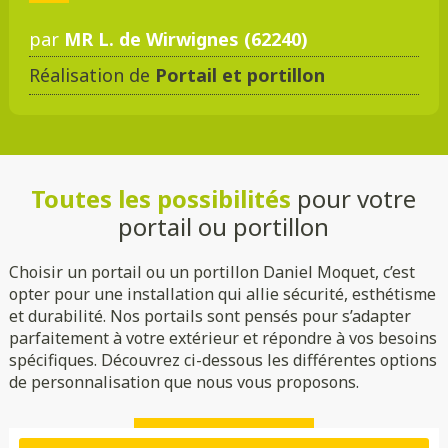
par
MR L. de Wirwignes (62240)
Réalisation de
Portail et portillon
DMC 301
DMC 302
DMC 303
DMC 303 B
Toutes les possibilités
pour votre
DMC 304
DMC 305
portail ou portillon
Choisir un portail ou un portillon Daniel Moquet, c’est
opter pour une installation qui allie sécurité, esthétisme
et durabilité. Nos portails sont pensés pour s’adapter
parfaitement à votre extérieur et répondre à vos besoins
spécifiques. Découvrez ci-dessous les différentes options
de personnalisation que nous vous proposons.