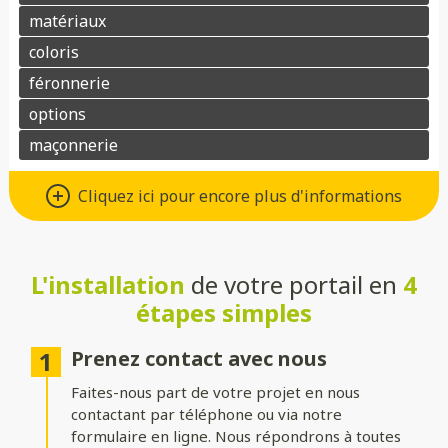
Différents types d’ouvertures
Cliquez ici pour encore plus d'informations
Choisissez le système d’ouverture qui convient au mieux à votre
maison et à vos besoins :
L'installation
de votre portail en
4
Battant
: idéal pour les larges entrées, avec une ouverture
classique à deux vantaux.
étapes simples
Coulissant sur rails
: parfait pour les espaces réduits, il
optimise le dégagement latéral.
Prenez contact avec nous
Faites-nous part de votre projet en nous
Coulissant autoportant
: sans rail au sol, il assure un
fonctionnement fluide et une esthétique épurée.
contactant par téléphone ou via notre
formulaire en ligne. Nous répondrons à toutes