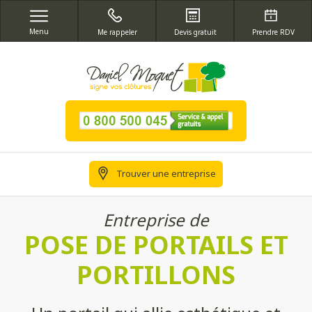
Menu
Me rappeler
Devis gratuit
Prendre RDV
Trouver une entreprise
Entreprise de
POSE DE PORTAILS ET
PORTILLONS