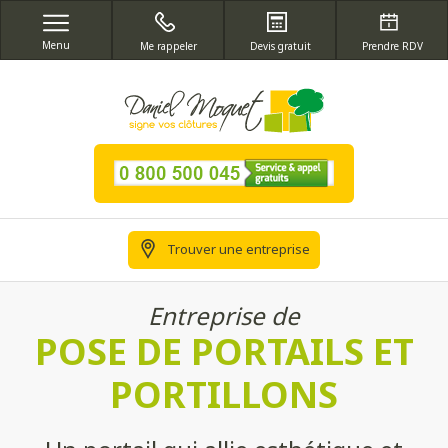
Menu
Me rappeler
Devis gratuit
Prendre RDV
Trouver une entreprise
Entreprise de
POSE DE PORTAILS ET
PORTILLONS