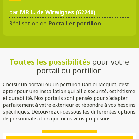
par
MR L. de Wirwignes (62240)
Réalisation de
Portail et portillon
DMC 301
DMC 302
DMC 303
DMC 303 B
Toutes les possibilités
pour votre
DMC 304
DMC 305
portail ou portillon
Choisir un portail ou un portillon Daniel Moquet, c’est
opter pour une installation qui allie sécurité, esthétisme
et durabilité. Nos portails sont pensés pour s’adapter
parfaitement à votre extérieur et répondre à vos besoins
spécifiques. Découvrez ci-dessous les différentes options
de personnalisation que nous vous proposons.