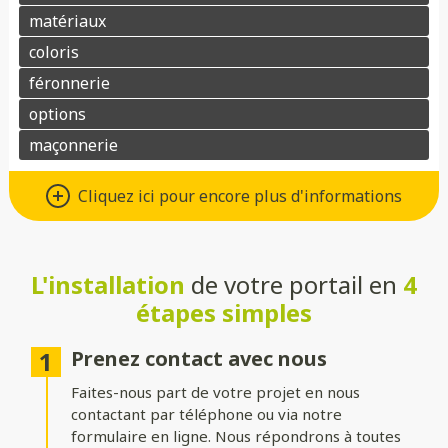
Différents types d’ouvertures
Cliquez ici pour encore plus d'informations
Choisissez le système d’ouverture qui convient au mieux à votre
maison et à vos besoins :
L'installation
de votre portail en
4
Battant
: idéal pour les larges entrées, avec une ouverture
classique à deux vantaux.
étapes simples
Coulissant sur rails
: parfait pour les espaces réduits, il
optimise le dégagement latéral.
Prenez contact avec nous
Faites-nous part de votre projet en nous
Coulissant autoportant
: sans rail au sol, il assure un
fonctionnement fluide et une esthétique épurée.
contactant par téléphone ou via notre
formulaire en ligne. Nous répondrons à toutes