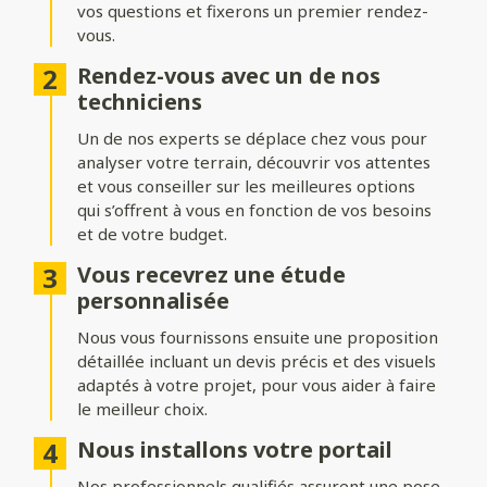
vos questions et fixerons un premier rendez-
Formes du portail
vous.
Ajoutez du style à votre entrée avec différentes formes de
Rendez-vous avec un de nos
portails :
techniciens
Biais bas ou biais haut
: une finition inclinée pour un design
Un de nos experts se déplace chez vous pour
dynamique.
analyser votre terrain, découvrir vos attentes
Bombé ou bombé inversé
et vous conseiller sur les meilleures options
: des courbes élégantes pour un
effet plus traditionnel.
qui s’offrent à vous en fonction de vos besoins
et de votre budget.
Chapeau de gendarme ou chapeau de gendarme inversé
: une touche classique et raffinée.
Vous recevrez une étude
personnalisée
Occultation
Nous vous fournissons ensuite une proposition
détaillée incluant un devis précis et des visuels
Adaptez le niveau d’intimité et d’aération de votre portail :
adaptés à votre projet, pour vous aider à faire
le meilleur choix.
Portail plein
: : pour une intimité maximale et une protection
renforcée.
Nous installons votre portail
Portail semi-ajouré
: un équilibre entre discrétion et
Nos professionnels qualifiés assurent une pose