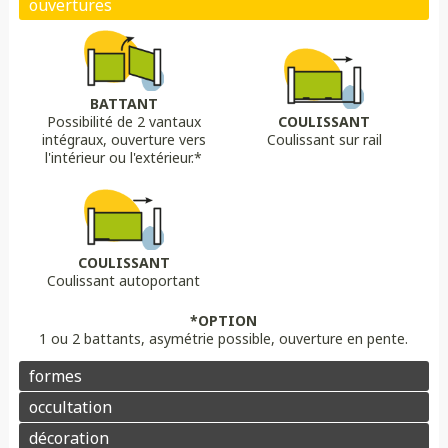
Biais bas
Biais haut
Bombé
Bombé inversé
DÉCORS OPTIONS
Portail plein
Portail semi ajouré
Portail ajouré
BATTANT
Possibilité de 2 vantaux
COULISSANT
LAME
OPTION
OPTION
intégraux, ouverture vers
Coulissant sur rail
Lame 30 cm modulable
lame ajourée
Lame déco sur mesure
Chapeau de gendarme
Chapeau de gendarme inversé
l'intérieur ou l'extérieur.*
Aluminium
Composite
PVC/ALU
Portail brise vue
Coloris au choix
Pointes
Manchon
Voluptes
Rosace
Motorisation
Domotique
Contrôle d'accès
COULISSANT
Coulissant autoportant
Aluminium
Enduit
Pierre
*OPTION
1 ou 2 battants, asymétrie possible, ouverture en pente.