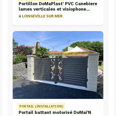
Portillon DoMaPlast' PVC Canebiere
lames verticales et visiophone
Aiphone
à
LONGEVILLE SUR MER
PORTAIL (INSTALLATION)
Portail battant motorisé DoMai'N