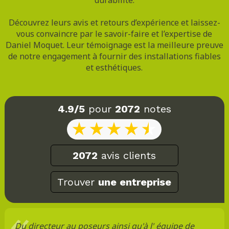
Découvrez leurs avis et retours d’expérience et laissez-
vous convaincre par le savoir-faire et l’expertise de
Daniel Moquet. Leur témoignage est la meilleure preuve
de notre engagement à fournir des installations fiables
et esthétiques.
4.9/5
pour
2072
notes
2072
avis clients
Trouver
une entreprise
Du directeur au poseurs ainsi qu'à l' équipe de