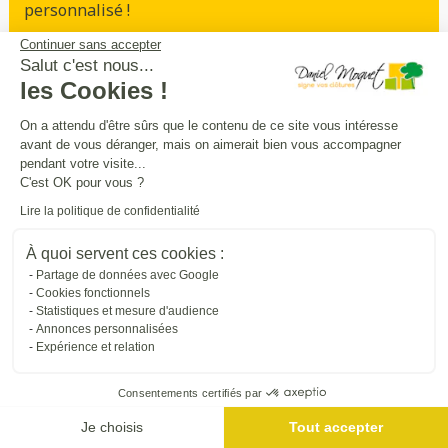
personnalisé !
Continuer sans accepter
Prendre rendez-vous
Salut c'est nous...
les Cookies !
On a attendu d'être sûrs que le contenu de ce site vous intéresse
avant de vous déranger, mais on aimerait bien vous accompagner
Sécurité
intimité
praticité
,
,
:
pendant votre visite...
entourez
et
sécurisez vos extérieurs
en
C'est OK pour vous ?
beauté
Lire la politique de confidentialité
À quoi servent ces cookies :
Trouver une entreprise proche de chez vous
Partage de données avec Google
Cookies fonctionnels
Statistiques et mesure d'audience
Annonces personnalisées
Expérience et relation
Consentements certifiés par
Je choisis
Tout accepter