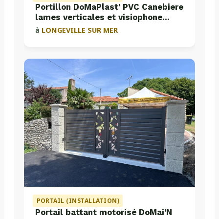
Portillon DoMaPlast' PVC Canebiere
lames verticales et visiophone
Aiphone
à
LONGEVILLE SUR MER
PORTAIL (INSTALLATION)
Portail battant motorisé DoMai'N