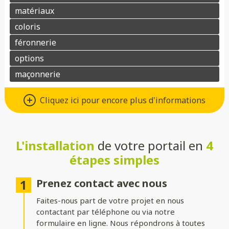
Différents types d’ouvertures
Cliquez ici pour encore plus d'informations
Choisissez le système d’ouverture qui convient au mieux à votre
maison et à vos besoins :
L'installation
de votre portail en
4
Battant
: idéal pour les larges entrées, avec une ouverture
classique à deux vantaux.
étapes simples
Coulissant sur rails
: parfait pour les espaces réduits, il
optimise le dégagement latéral.
Prenez contact avec nous
Faites-nous part de votre projet en nous
Coulissant autoportant
: sans rail au sol, il assure un
fonctionnement fluide et une esthétique épurée.
contactant par téléphone ou via notre
formulaire en ligne. Nous répondrons à toutes