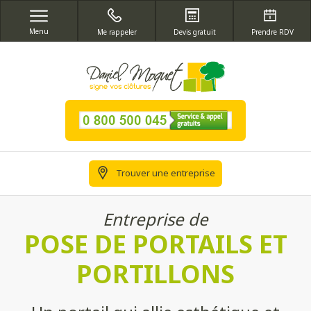
Menu
Me rappeler
Devis gratuit
Prendre RDV
Trouver une entreprise
Entreprise de
POSE DE PORTAILS ET
PORTILLONS