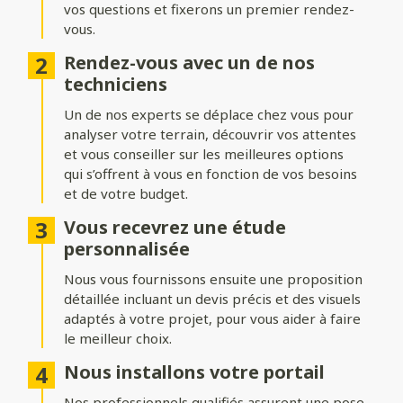
vos questions et fixerons un premier rendez-
Formes du portail
vous.
Ajoutez du style à votre entrée avec différentes formes de
Rendez-vous avec un de nos
portails :
techniciens
Biais bas ou biais haut
: une finition inclinée pour un design
Un de nos experts se déplace chez vous pour
dynamique.
analyser votre terrain, découvrir vos attentes
Bombé ou bombé inversé
et vous conseiller sur les meilleures options
: des courbes élégantes pour un
effet plus traditionnel.
qui s’offrent à vous en fonction de vos besoins
et de votre budget.
Chapeau de gendarme ou chapeau de gendarme inversé
: une touche classique et raffinée.
Vous recevrez une étude
personnalisée
Occultation
Nous vous fournissons ensuite une proposition
détaillée incluant un devis précis et des visuels
Adaptez le niveau d’intimité et d’aération de votre portail :
adaptés à votre projet, pour vous aider à faire
le meilleur choix.
Portail plein
: : pour une intimité maximale et une protection
renforcée.
Nous installons votre portail
Portail semi-ajouré
: un équilibre entre discrétion et
Nos professionnels qualifiés assurent une pose