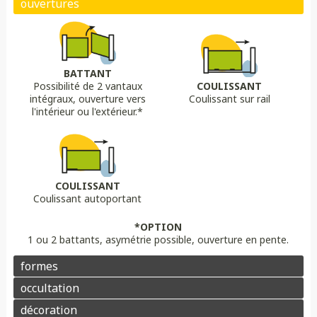
Biais bas
Biais haut
Bombé
Bombé inversé
DÉCORS OPTIONS
Portail plein
Portail semi ajouré
Portail ajouré
BATTANT
Possibilité de 2 vantaux
COULISSANT
LAME
OPTION
OPTION
intégraux, ouverture vers
Coulissant sur rail
Lame 30 cm modulable
lame ajourée
Lame déco sur mesure
Chapeau de gendarme
Chapeau de gendarme inversé
l'intérieur ou l'extérieur.*
Aluminium
Composite
PVC/ALU
Portail brise vue
Coloris au choix
Pointes
Manchon
Voluptes
Rosace
Motorisation
Domotique
Contrôle d'accès
COULISSANT
Coulissant autoportant
Aluminium
Enduit
Pierre
*OPTION
1 ou 2 battants, asymétrie possible, ouverture en pente.