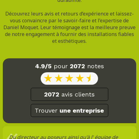
Découvrez leurs avis et retours d’expérience et laissez-
vous convaincre par le savoir-faire et l’expertise de
Daniel Moquet. Leur témoignage est la meilleure preuve
de notre engagement à fournir des installations fiables
et esthétiques.
4.9/5
pour
2072
notes
2072
avis clients
Trouver
une entreprise
Du directeur au poseurs ainsi qu'à l' équipe de