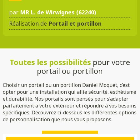
par
MR L. de Wirwignes (62240)
Réalisation de
Portail et portillon
DMC 301
DMC 302
DMC 303
DMC 303 B
Toutes les possibilités
pour votre
DMC 304
DMC 305
portail ou portillon
Choisir un portail ou un portillon Daniel Moquet, c’est
opter pour une installation qui allie sécurité, esthétisme
et durabilité. Nos portails sont pensés pour s’adapter
parfaitement à votre extérieur et répondre à vos besoins
spécifiques. Découvrez ci-dessous les différentes options
de personnalisation que nous vous proposons.