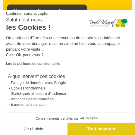
Prendre rendez-vous
Continuer sans accepter
Salut c'est nous...
les Cookies !
Sécurité
intimité
praticité
On a attendu d'être sûrs que le contenu de ce site vous intéresse
,
,
:
avant de vous déranger, mais on aimerait bien vous accompagner
entourez
et
sécurisez vos extérieurs
en
pendant votre visite...
beauté
C'est OK pour vous ?
Lire la politique de confidentialité
Trouver une entreprise proche de chez vous
À quoi servent ces cookies :
Partage de données avec Google
Cookies fonctionnels
Statistiques et mesure d'audience
Annonces personnalisées
Expérience et relation
Consentements certifiés par
Je choisis
Tout accepter
Me géolocaliser