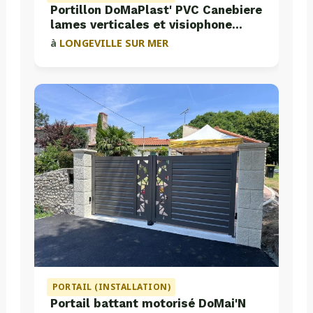
Portillon DoMaPlast' PVC Canebiere
lames verticales et visiophone
Aiphone
à
LONGEVILLE SUR MER
PORTAIL (INSTALLATION)
Portail battant motorisé DoMai'N