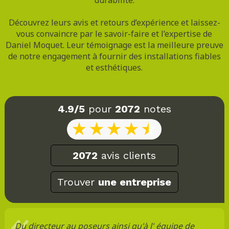
Découvrez leurs avis et retours d’expérience et laissez-
vous convaincre par le savoir-faire et l’expertise de
Daniel Moquet. Leur témoignage est la meilleure preuve
de notre engagement à fournir des installations fiables
et esthétiques.
4.9/5
pour
2072
notes
2072
avis clients
Trouver
une entreprise
Du directeur au poseurs ainsi qu'à l' équipe de