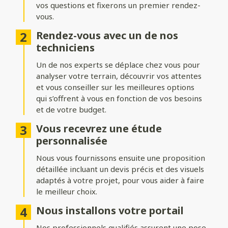
vos questions et fixerons un premier rendez-
Formes du portail
vous.
Ajoutez du style à votre entrée avec différentes formes de
Rendez-vous avec un de nos
portails :
techniciens
Biais bas ou biais haut
: une finition inclinée pour un design
Un de nos experts se déplace chez vous pour
dynamique.
analyser votre terrain, découvrir vos attentes
Bombé ou bombé inversé
et vous conseiller sur les meilleures options
: des courbes élégantes pour un
effet plus traditionnel.
qui s’offrent à vous en fonction de vos besoins
et de votre budget.
Chapeau de gendarme ou chapeau de gendarme inversé
: une touche classique et raffinée.
Vous recevrez une étude
personnalisée
Occultation
Nous vous fournissons ensuite une proposition
détaillée incluant un devis précis et des visuels
Adaptez le niveau d’intimité et d’aération de votre portail :
adaptés à votre projet, pour vous aider à faire
le meilleur choix.
Portail plein
: : pour une intimité maximale et une protection
renforcée.
Nous installons votre portail
Portail semi-ajouré
: un équilibre entre discrétion et
Nos professionnels qualifiés assurent une pose