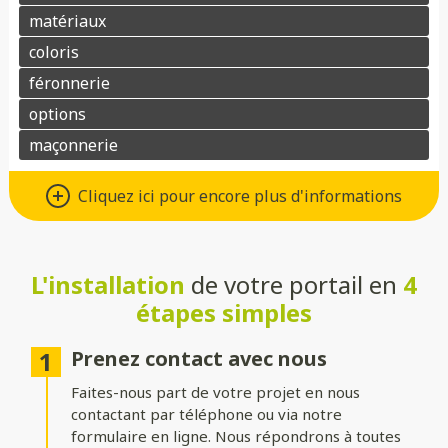
Différents types d’ouvertures
Cliquez ici pour encore plus d'informations
Choisissez le système d’ouverture qui convient au mieux à votre
maison et à vos besoins :
L'installation
de votre portail en
4
Battant
: idéal pour les larges entrées, avec une ouverture
classique à deux vantaux.
étapes simples
Coulissant sur rails
: parfait pour les espaces réduits, il
optimise le dégagement latéral.
Prenez contact avec nous
Faites-nous part de votre projet en nous
Coulissant autoportant
: sans rail au sol, il assure un
fonctionnement fluide et une esthétique épurée.
contactant par téléphone ou via notre
formulaire en ligne. Nous répondrons à toutes