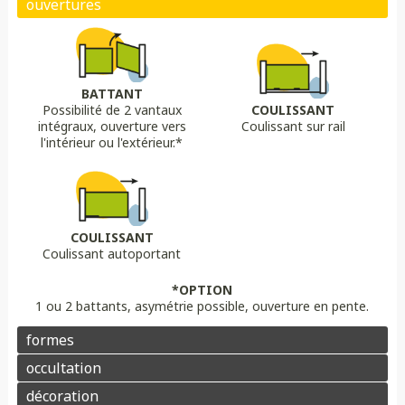
Biais bas
Biais haut
Bombé
Bombé inversé
DÉCORS OPTIONS
Portail plein
Portail semi ajouré
Portail ajouré
BATTANT
Possibilité de 2 vantaux
COULISSANT
LAME
OPTION
OPTION
intégraux, ouverture vers
Coulissant sur rail
Lame 30 cm modulable
lame ajourée
Lame déco sur mesure
Chapeau de gendarme
Chapeau de gendarme inversé
l'intérieur ou l'extérieur.*
Aluminium
Composite
PVC/ALU
Portail brise vue
Coloris au choix
Pointes
Manchon
Voluptes
Rosace
Motorisation
Domotique
Contrôle d'accès
COULISSANT
Coulissant autoportant
Aluminium
Enduit
Pierre
*OPTION
1 ou 2 battants, asymétrie possible, ouverture en pente.