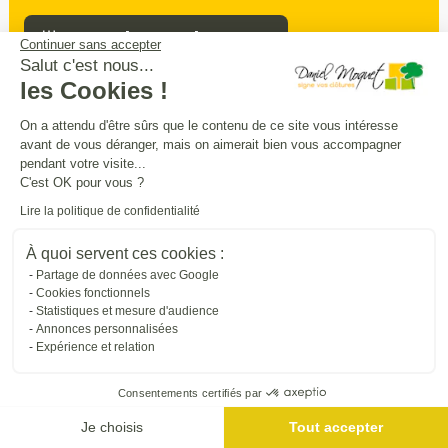
Prendre rendez-vous
Continuer sans accepter
Salut c'est nous...
les Cookies !
Sécurité
intimité
praticité
On a attendu d'être sûrs que le contenu de ce site vous intéresse
,
,
:
avant de vous déranger, mais on aimerait bien vous accompagner
entourez
et
sécurisez vos extérieurs
en
pendant votre visite...
beauté
C'est OK pour vous ?
Lire la politique de confidentialité
Trouver une entreprise proche de chez vous
À quoi servent ces cookies :
Partage de données avec Google
Cookies fonctionnels
Statistiques et mesure d'audience
Annonces personnalisées
Expérience et relation
Consentements certifiés par
Je choisis
Tout accepter
Me géolocaliser