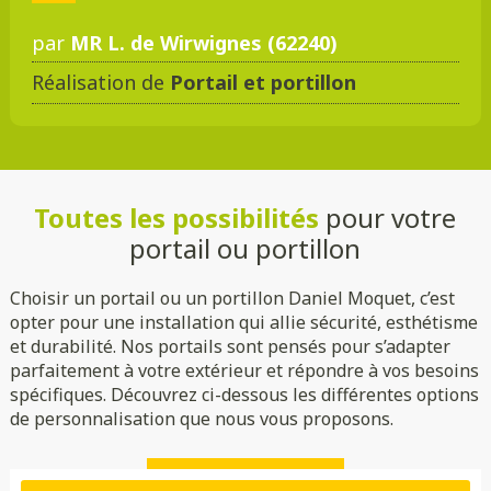
par
MR L. de Wirwignes (62240)
Réalisation de
Portail et portillon
DMC 301
DMC 302
DMC 303
DMC 303 B
Toutes les possibilités
pour votre
DMC 304
DMC 305
portail ou portillon
Choisir un portail ou un portillon Daniel Moquet, c’est
opter pour une installation qui allie sécurité, esthétisme
et durabilité. Nos portails sont pensés pour s’adapter
parfaitement à votre extérieur et répondre à vos besoins
spécifiques. Découvrez ci-dessous les différentes options
de personnalisation que nous vous proposons.