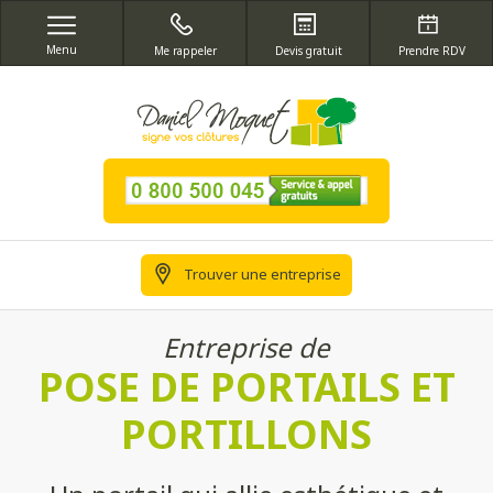
Menu
Me rappeler
Devis gratuit
Prendre RDV
Trouver une entreprise
Entreprise de
POSE DE PORTAILS ET
PORTILLONS