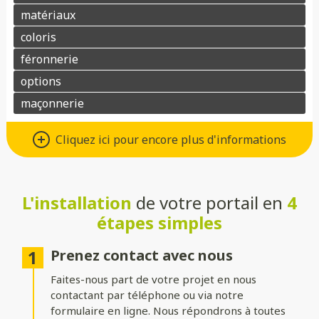
Différents types d’ouvertures
Cliquez ici pour encore plus d'informations
Choisissez le système d’ouverture qui convient au mieux à votre
maison et à vos besoins :
L'installation
de votre portail en
4
Battant
: idéal pour les larges entrées, avec une ouverture
classique à deux vantaux.
étapes simples
Coulissant sur rails
: parfait pour les espaces réduits, il
optimise le dégagement latéral.
Prenez contact avec nous
Faites-nous part de votre projet en nous
Coulissant autoportant
: sans rail au sol, il assure un
fonctionnement fluide et une esthétique épurée.
contactant par téléphone ou via notre
formulaire en ligne. Nous répondrons à toutes