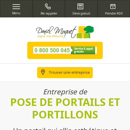
Menu
Me rappeler
Devis gratuit
Prendre RDV
Trouver une entreprise
Entreprise de
POSE DE PORTAILS ET
PORTILLONS