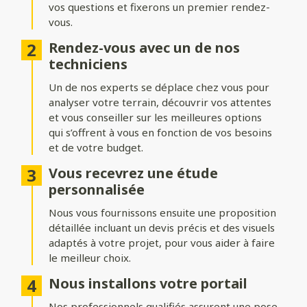
vos questions et fixerons un premier rendez-
Formes du portail
vous.
Ajoutez du style à votre entrée avec différentes formes de
Rendez-vous avec un de nos
portails :
techniciens
Biais bas ou biais haut
: une finition inclinée pour un design
Un de nos experts se déplace chez vous pour
dynamique.
analyser votre terrain, découvrir vos attentes
Bombé ou bombé inversé
et vous conseiller sur les meilleures options
: des courbes élégantes pour un
effet plus traditionnel.
qui s’offrent à vous en fonction de vos besoins
et de votre budget.
Chapeau de gendarme ou chapeau de gendarme inversé
: une touche classique et raffinée.
Vous recevrez une étude
personnalisée
Occultation
Nous vous fournissons ensuite une proposition
détaillée incluant un devis précis et des visuels
Adaptez le niveau d’intimité et d’aération de votre portail :
adaptés à votre projet, pour vous aider à faire
le meilleur choix.
Portail plein
: : pour une intimité maximale et une protection
renforcée.
Nous installons votre portail
Portail semi-ajouré
: un équilibre entre discrétion et
Nos professionnels qualifiés assurent une pose