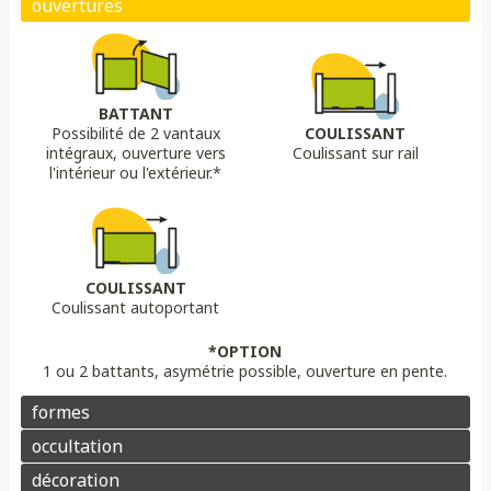
Biais bas
Biais haut
Bombé
Bombé inversé
DÉCORS OPTIONS
Portail plein
Portail semi ajouré
Portail ajouré
BATTANT
Possibilité de 2 vantaux
COULISSANT
LAME
OPTION
OPTION
intégraux, ouverture vers
Coulissant sur rail
Lame 30 cm modulable
lame ajourée
Lame déco sur mesure
Chapeau de gendarme
Chapeau de gendarme inversé
l'intérieur ou l'extérieur.*
Aluminium
Composite
PVC/ALU
Portail brise vue
Coloris au choix
Pointes
Manchon
Voluptes
Rosace
Motorisation
Domotique
Contrôle d'accès
COULISSANT
Coulissant autoportant
Aluminium
Enduit
Pierre
*OPTION
1 ou 2 battants, asymétrie possible, ouverture en pente.