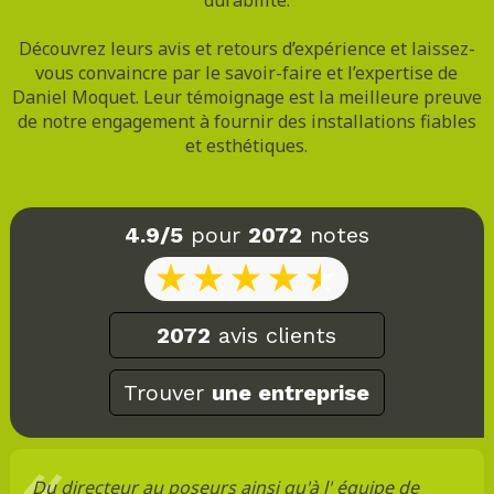
Découvrez leurs avis et retours d’expérience et laissez-
vous convaincre par le savoir-faire et l’expertise de
Daniel Moquet. Leur témoignage est la meilleure preuve
de notre engagement à fournir des installations fiables
et esthétiques.
4.9/5
pour
2072
notes
2072
avis clients
Trouver
une entreprise
Du directeur au poseurs ainsi qu'à l' équipe de