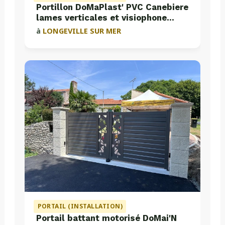
Portillon DoMaPlast' PVC Canebiere
lames verticales et visiophone
Aiphone
à
LONGEVILLE SUR MER
PORTAIL (INSTALLATION)
Portail battant motorisé DoMai'N