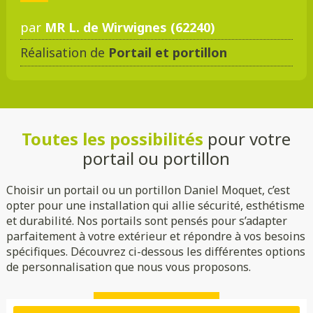
par
MR L. de Wirwignes (62240)
Réalisation de
Portail et portillon
DMC 301
DMC 302
DMC 303
DMC 303 B
Toutes les possibilités
pour votre
DMC 304
DMC 305
portail ou portillon
Choisir un portail ou un portillon Daniel Moquet, c’est
opter pour une installation qui allie sécurité, esthétisme
et durabilité. Nos portails sont pensés pour s’adapter
parfaitement à votre extérieur et répondre à vos besoins
spécifiques. Découvrez ci-dessous les différentes options
de personnalisation que nous vous proposons.