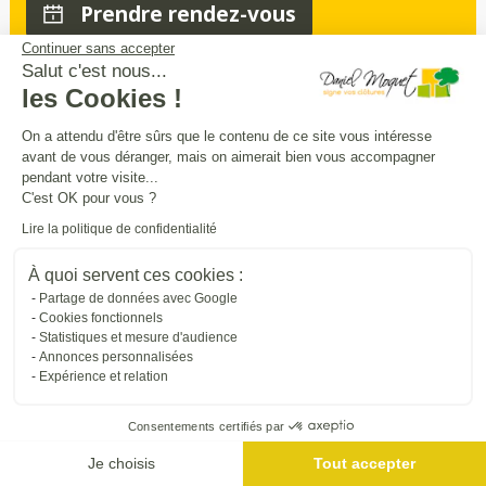
Prendre rendez-vous
Continuer sans accepter
Salut c'est nous...
les Cookies !
Sécurité
intimité
praticité
,
,
:
On a attendu d'être sûrs que le contenu de ce site vous intéresse
entourez
et
sécurisez vos extérieurs
en
avant de vous déranger, mais on aimerait bien vous accompagner
beauté
pendant votre visite...
C'est OK pour vous ?
Trouver une entreprise proche de chez vous
Lire la politique de confidentialité
À quoi servent ces cookies :
Partage de données avec Google
Cookies fonctionnels
Statistiques et mesure d'audience
Annonces personnalisées
Expérience et relation
Consentements certifiés par
Me géolocaliser
Je choisis
Tout accepter