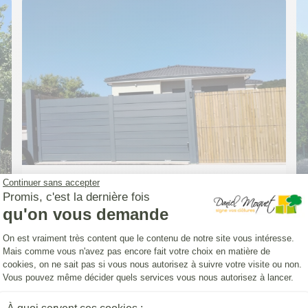
Continuer sans accepter
PORTAIL (INSTALLATION)
Promis, c'est la dernière fois
Portail Classic' Strong persienne 7016
qu'on vous demande
Plateforme de Gestion du Consentemen
On est vraiment très content que le contenu de notre site vous intéresse.
Mais comme vous n'avez pas encore fait votre choix en matière de
cookies, on ne sait pas si vous nous autorisez à suivre votre visite ou non.
Vous pouvez même décider quels services vous nous autorisez à lancer.
Axeptio consent