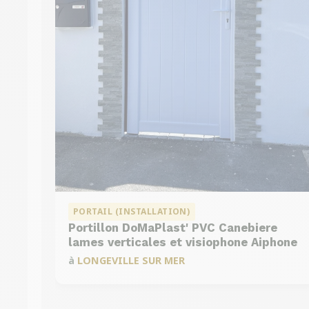
PORTAIL (INSTALLATION)
Portillon DoMaPlast' PVC Canebiere
DMC 301
lames verticales et visiophone Aiphone
à
LONGEVILLE SUR MER
DMC 303 B