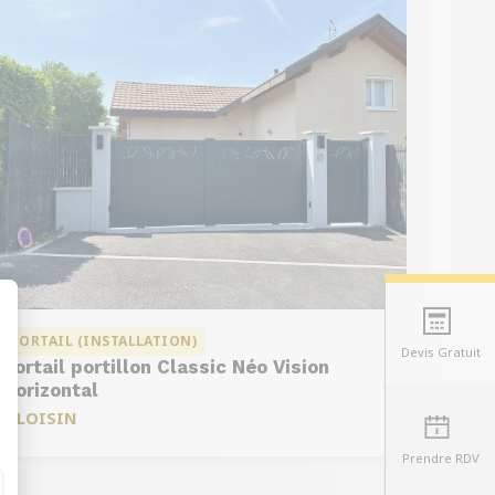
PORTAIL (INSTALLATION)
Devis Gratuit
Portail portillon Classic Néo Vision
t : Personnalisez vos Options
Horizontal
à
LOISIN
Prendre RDV