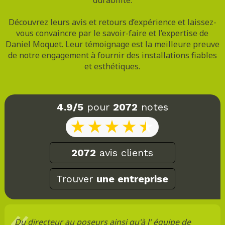
Découvrez leurs avis et retours d’expérience et laissez-
vous convaincre par le savoir-faire et l’expertise de
Daniel Moquet. Leur témoignage est la meilleure preuve
de notre engagement à fournir des installations fiables
et esthétiques.
4.9/5
pour
2072
notes
2072
avis clients
Trouver
une entreprise
Du directeur au poseurs ainsi qu'à l' équipe de