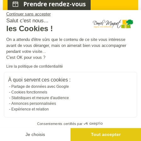
Prendre rendez-vous
Continuer sans accepter
Salut c'est nous...
les Cookies !
Sécurité
intimité
praticité
,
,
:
On a attendu d'être sûrs que le contenu de ce site vous intéresse
entourez
et
sécurisez vos extérieurs
en
avant de vous déranger, mais on aimerait bien vous accompagner
beauté
pendant votre visite...
C'est OK pour vous ?
Trouver une entreprise proche de chez vous
Lire la politique de confidentialité
À quoi servent ces cookies :
Partage de données avec Google
Cookies fonctionnels
Statistiques et mesure d'audience
Annonces personnalisées
Expérience et relation
Consentements certifiés par
Me géolocaliser
Je choisis
Tout accepter