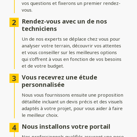
vos questions et fixerons un premier rendez-
Formes du portail
vous.
Ajoutez du style à votre entrée avec différentes formes de
Rendez-vous avec un de nos
portails :
techniciens
Biais bas ou biais haut
: une finition inclinée pour un design
Un de nos experts se déplace chez vous pour
dynamique.
analyser votre terrain, découvrir vos attentes
Bombé ou bombé inversé
et vous conseiller sur les meilleures options
: des courbes élégantes pour un
effet plus traditionnel.
qui s’offrent à vous en fonction de vos besoins
et de votre budget.
Chapeau de gendarme ou chapeau de gendarme inversé
: une touche classique et raffinée.
Vous recevrez une étude
personnalisée
Occultation
Nous vous fournissons ensuite une proposition
détaillée incluant un devis précis et des visuels
Adaptez le niveau d’intimité et d’aération de votre portail :
adaptés à votre projet, pour vous aider à faire
le meilleur choix.
Portail plein
: : pour une intimité maximale et une protection
renforcée.
Nous installons votre portail
Portail semi-ajouré
: un équilibre entre discrétion et
Nos professionnels qualifiés assurent une pose