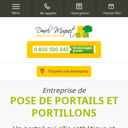
Menu
Me rappeler
Devis gratuit
Prendre RDV
Trouver une entreprise
Entreprise de
POSE DE PORTAILS ET
PORTILLONS