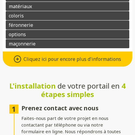
Différents types d’ouvertures
Cliquez ici pour encore plus d'informations
Choisissez le système d’ouverture qui convient au mieux à votre
maison et à vos besoins :
L'installation
de votre portail en
4
Battant
: idéal pour les larges entrées, avec une ouverture
classique à deux vantaux.
étapes simples
Coulissant sur rails
: parfait pour les espaces réduits, il
optimise le dégagement latéral.
Prenez contact avec nous
Faites-nous part de votre projet en nous
Coulissant autoportant
: sans rail au sol, il assure un
fonctionnement fluide et une esthétique épurée.
contactant par téléphone ou via notre
formulaire en ligne. Nous répondrons à toutes