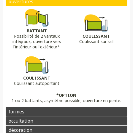
Biais bas
Biais haut
Bombé
Bombé inversé
DÉCORS OPTIONS
Portail plein
Portail semi ajouré
Portail ajouré
BATTANT
Possibilité de 2 vantaux
COULISSANT
LAME
OPTION
OPTION
intégraux, ouverture vers
Coulissant sur rail
Lame 30 cm modulable
lame ajourée
Lame déco sur mesure
Chapeau de gendarme
Chapeau de gendarme inversé
l'intérieur ou l'extérieur.*
Aluminium
Composite
PVC/ALU
Portail brise vue
Coloris au choix
Pointes
Manchon
Voluptes
Rosace
Motorisation
Domotique
Contrôle d'accès
COULISSANT
Coulissant autoportant
Aluminium
Enduit
Pierre
*OPTION
1 ou 2 battants, asymétrie possible, ouverture en pente.