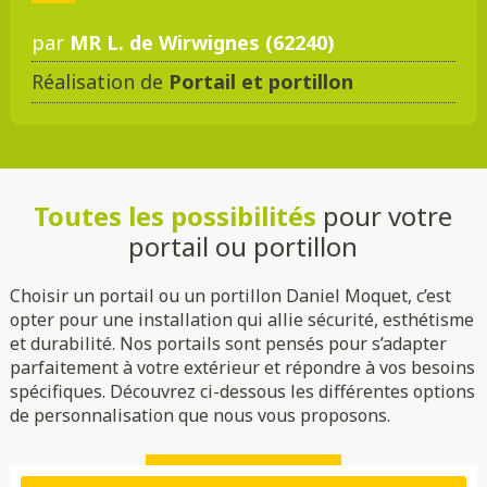
par
MR L. de Wirwignes (62240)
Réalisation de
Portail et portillon
DMC 301
DMC 302
DMC 303
DMC 303 B
Toutes les possibilités
pour votre
DMC 304
DMC 305
portail ou portillon
Choisir un portail ou un portillon Daniel Moquet, c’est
opter pour une installation qui allie sécurité, esthétisme
et durabilité. Nos portails sont pensés pour s’adapter
parfaitement à votre extérieur et répondre à vos besoins
spécifiques. Découvrez ci-dessous les différentes options
de personnalisation que nous vous proposons.