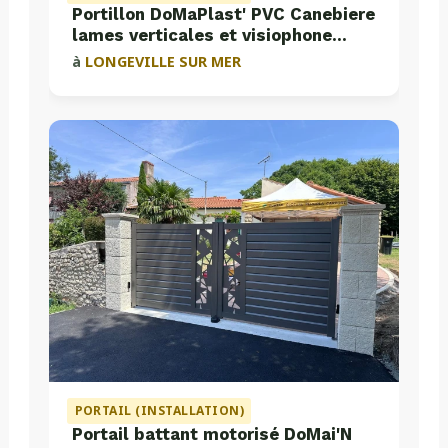
Portillon DoMaPlast' PVC Canebiere
lames verticales et visiophone
Aiphone
à
LONGEVILLE SUR MER
PORTAIL (INSTALLATION)
Portail battant motorisé DoMai'N