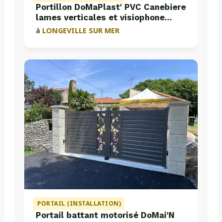
Portillon DoMaPlast' PVC Canebiere
lames verticales et visiophone
Aiphone
à
LONGEVILLE SUR MER
PORTAIL (INSTALLATION)
Portail battant motorisé DoMai'N