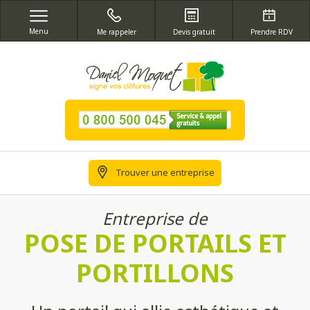
Menu
Me rappeler
Devis gratuit
Prendre RDV
Trouver une entreprise
Entreprise de
POSE DE PORTAILS ET
PORTILLONS