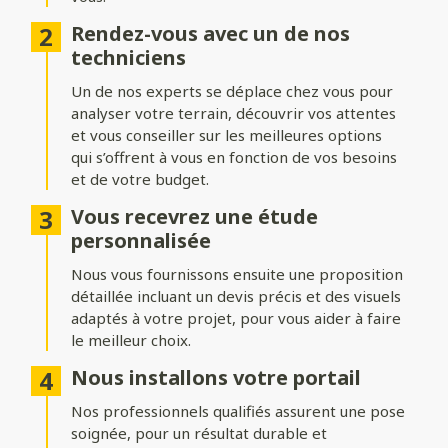
Ajoutez du style à votre entrée avec différentes formes de
Rendez-vous avec un de nos
portails :
techniciens
Biais bas ou biais haut
: une finition inclinée pour un design
Un de nos experts se déplace chez vous pour
dynamique.
analyser votre terrain, découvrir vos attentes
Bombé ou bombé inversé
et vous conseiller sur les meilleures options
: des courbes élégantes pour un
effet plus traditionnel.
qui s’offrent à vous en fonction de vos besoins
et de votre budget.
Chapeau de gendarme ou chapeau de gendarme inversé
: une touche classique et raffinée.
Vous recevrez une étude
personnalisée
Occultation
Nous vous fournissons ensuite une proposition
détaillée incluant un devis précis et des visuels
Adaptez le niveau d’intimité et d’aération de votre portail :
adaptés à votre projet, pour vous aider à faire
le meilleur choix.
Portail plein
: : pour une intimité maximale et une protection
renforcée.
Nous installons votre portail
Portail semi-ajouré
: un équilibre entre discrétion et
Nos professionnels qualifiés assurent une pose
luminosité.
soignée, pour un résultat durable et