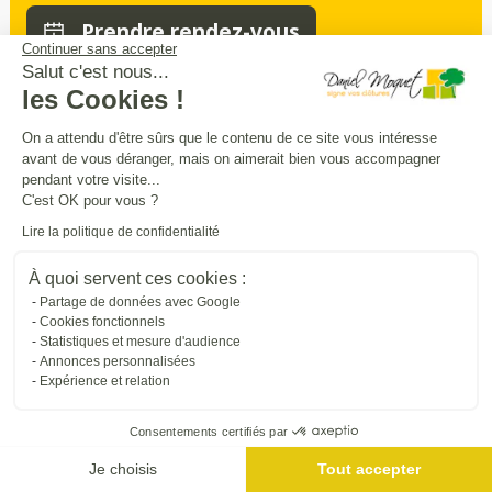
Prendre rendez-vous
Continuer sans accepter
Salut c'est nous...
les Cookies !
Sécurité
intimité
praticité
,
,
:
On a attendu d'être sûrs que le contenu de ce site vous intéresse
avant de vous déranger, mais on aimerait bien vous accompagner
entourez
et
sécurisez vos extérieurs
en
pendant votre visite...
beauté
C'est OK pour vous ?
Lire la politique de confidentialité
Trouver une entreprise proche de chez vous
À quoi servent ces cookies :
Partage de données avec Google
Cookies fonctionnels
Statistiques et mesure d'audience
Annonces personnalisées
Expérience et relation
Consentements certifiés par
Me géolocaliser
Je choisis
Tout accepter