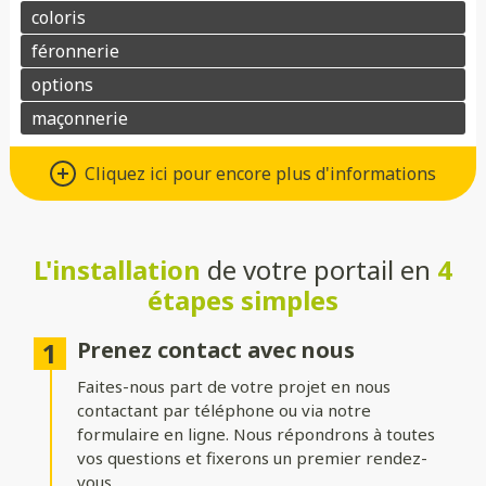
Différents types d’ouvertures
Cliquez ici pour encore plus d'informations
Choisissez le système d’ouverture qui convient au mieux à votre
maison et à vos besoins :
L'installation
de votre portail en
4
Battant
: idéal pour les larges entrées, avec une ouverture
classique à deux vantaux.
étapes simples
Coulissant sur rails
: parfait pour les espaces réduits, il
optimise le dégagement latéral.
Prenez contact avec nous
Faites-nous part de votre projet en nous
Coulissant autoportant
: sans rail au sol, il assure un
fonctionnement fluide et une esthétique épurée.
contactant par téléphone ou via notre
formulaire en ligne. Nous répondrons à toutes
vos questions et fixerons un premier rendez-
Formes du portail
vous.