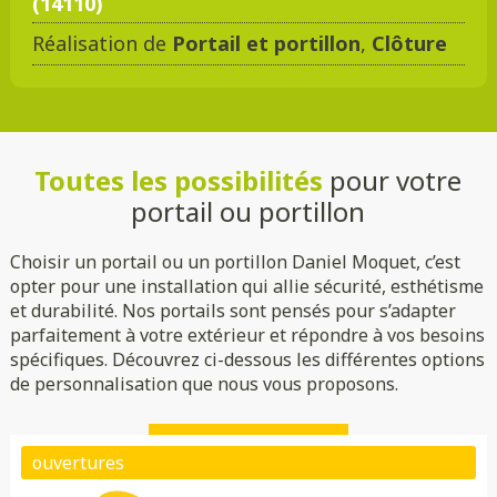
(14110)
Réalisation de
Portail et portillon
,
Clôture
DMC 301
DMC 302
DMC 303
DMC 303 B
Toutes les possibilités
pour votre
DMC 304
DMC 305
portail ou portillon
Choisir un portail ou un portillon Daniel Moquet, c’est
opter pour une installation qui allie sécurité, esthétisme
et durabilité. Nos portails sont pensés pour s’adapter
parfaitement à votre extérieur et répondre à vos besoins
spécifiques. Découvrez ci-dessous les différentes options
de personnalisation que nous vous proposons.