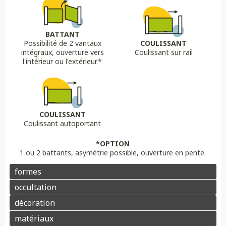
Biais bas
Biais haut
Bombé
Bombé inversé
DÉCORS OPTIONS
Portail plein
Portail semi ajouré
Portail ajouré
BATTANT
Possibilité de 2 vantaux
COULISSANT
LAME
OPTION
OPTION
intégraux, ouverture vers
Coulissant sur rail
Lame 30 cm modulable
lame ajourée
Lame déco sur mesure
Chapeau de gendarme
Chapeau de gendarme inversé
l'intérieur ou l'extérieur.*
Aluminium
Composite
PVC/ALU
Portail brise vue
Coloris au choix
Pointes
Manchon
Voluptes
Rosace
Motorisation
Domotique
Contrôle d'accès
COULISSANT
Coulissant autoportant
Aluminium
Enduit
Pierre
*OPTION
1 ou 2 battants, asymétrie possible, ouverture en pente.