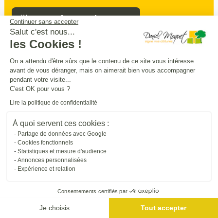
Prendre rendez-vous
Continuer sans accepter
Salut c'est nous...
les Cookies !
Sécurité
intimité
praticité
On a attendu d'être sûrs que le contenu de ce site vous intéresse
,
,
:
avant de vous déranger, mais on aimerait bien vous accompagner
entourez
et
sécurisez vos extérieurs
en
pendant votre visite...
beauté
C'est OK pour vous ?
Lire la politique de confidentialité
Trouver une entreprise proche de chez vous
À quoi servent ces cookies :
Partage de données avec Google
Cookies fonctionnels
Statistiques et mesure d'audience
Annonces personnalisées
Expérience et relation
Consentements certifiés par
Je choisis
Tout accepter
Me géolocaliser