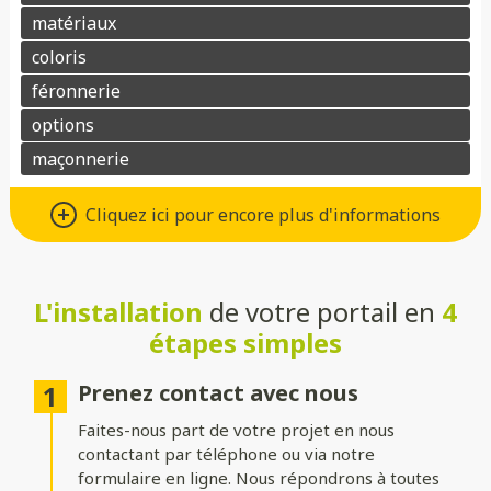
Différents types d’ouvertures
Cliquez ici pour encore plus d'informations
Choisissez le système d’ouverture qui convient au mieux à votre
maison et à vos besoins :
L'installation
de votre portail en
4
Battant
: idéal pour les larges entrées, avec une ouverture
classique à deux vantaux.
étapes simples
Coulissant sur rails
: parfait pour les espaces réduits, il
optimise le dégagement latéral.
Prenez contact avec nous
Faites-nous part de votre projet en nous
Coulissant autoportant
: sans rail au sol, il assure un
fonctionnement fluide et une esthétique épurée.
contactant par téléphone ou via notre
formulaire en ligne. Nous répondrons à toutes