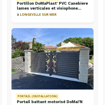
Portillon DoMaPlast' PVC Canebiere
lames verticales et visiophone
Aiphone
à
LONGEVILLE SUR MER
PORTAIL (INSTALLATION)
Portail battant motorisé DoMai'N