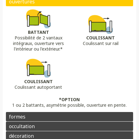
Biais bas
Biais haut
Bombé
Bombé inversé
DÉCORS OPTIONS
Portail plein
Portail semi ajouré
Portail ajouré
BATTANT
Possibilité de 2 vantaux
COULISSANT
LAME
OPTION
OPTION
intégraux, ouverture vers
Coulissant sur rail
Lame 30 cm modulable
lame ajourée
Lame déco sur mesure
Chapeau de gendarme
Chapeau de gendarme inversé
l'intérieur ou l'extérieur.*
Aluminium
Composite
PVC/ALU
Portail brise vue
Coloris au choix
Pointes
Manchon
Voluptes
Rosace
Motorisation
Domotique
Contrôle d'accès
COULISSANT
Coulissant autoportant
Aluminium
Enduit
Pierre
*OPTION
1 ou 2 battants, asymétrie possible, ouverture en pente.