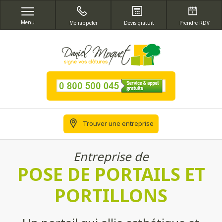
Menu
Me rappeler
Devis gratuit
Prendre RDV
Trouver une entreprise
Entreprise de
POSE DE PORTAILS ET
PORTILLONS