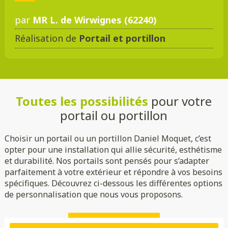
par
MR L. de Wirwignes (62240)
Réalisation de
Portail et portillon
DMC 301
DMC 302
DMC 303
DMC 303 B
Toutes les possibilités
pour votre
DMC 304
DMC 305
portail ou portillon
Choisir un portail ou un portillon Daniel Moquet, c’est
opter pour une installation qui allie sécurité, esthétisme
et durabilité. Nos portails sont pensés pour s’adapter
parfaitement à votre extérieur et répondre à vos besoins
spécifiques. Découvrez ci-dessous les différentes options
de personnalisation que nous vous proposons.