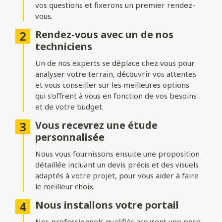
vos questions et fixerons un premier rendez-
Formes du portail
vous.
Ajoutez du style à votre entrée avec différentes formes de
Rendez-vous avec un de nos
portails :
techniciens
Biais bas ou biais haut
: une finition inclinée pour un design
Un de nos experts se déplace chez vous pour
dynamique.
analyser votre terrain, découvrir vos attentes
Bombé ou bombé inversé
et vous conseiller sur les meilleures options
: des courbes élégantes pour un
effet plus traditionnel.
qui s’offrent à vous en fonction de vos besoins
et de votre budget.
Chapeau de gendarme ou chapeau de gendarme inversé
: une touche classique et raffinée.
Vous recevrez une étude
personnalisée
Occultation
Nous vous fournissons ensuite une proposition
détaillée incluant un devis précis et des visuels
Adaptez le niveau d’intimité et d’aération de votre portail :
adaptés à votre projet, pour vous aider à faire
le meilleur choix.
Portail plein
: : pour une intimité maximale et une protection
renforcée.
Nous installons votre portail
Portail semi-ajouré
: un équilibre entre discrétion et
Nos professionnels qualifiés assurent une pose