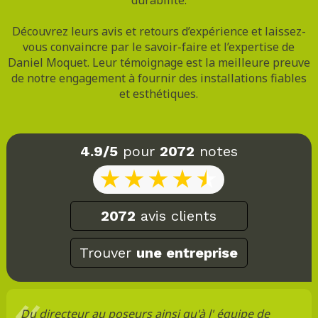
Découvrez leurs avis et retours d’expérience et laissez-
vous convaincre par le savoir-faire et l’expertise de
Daniel Moquet. Leur témoignage est la meilleure preuve
de notre engagement à fournir des installations fiables
et esthétiques.
4.9/5
pour
2072
notes
2072
avis clients
Trouver
une entreprise
Du directeur au poseurs ainsi qu'à l' équipe de