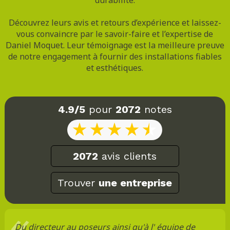
Découvrez leurs avis et retours d’expérience et laissez-
vous convaincre par le savoir-faire et l’expertise de
Daniel Moquet. Leur témoignage est la meilleure preuve
de notre engagement à fournir des installations fiables
et esthétiques.
4.9/5
pour
2072
notes
2072
avis clients
Trouver
une entreprise
Du directeur au poseurs ainsi qu'à l' équipe de