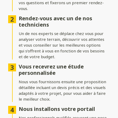
vos questions et fixerons un premier rendez-
Formes du portail
vous.
Ajoutez du style à votre entrée avec différentes formes de
Rendez-vous avec un de nos
portails :
techniciens
Biais bas ou biais haut
: une finition inclinée pour un design
Un de nos experts se déplace chez vous pour
dynamique.
analyser votre terrain, découvrir vos attentes
Bombé ou bombé inversé
et vous conseiller sur les meilleures options
: des courbes élégantes pour un
effet plus traditionnel.
qui s’offrent à vous en fonction de vos besoins
et de votre budget.
Chapeau de gendarme ou chapeau de gendarme inversé
: une touche classique et raffinée.
Vous recevrez une étude
personnalisée
Occultation
Nous vous fournissons ensuite une proposition
détaillée incluant un devis précis et des visuels
Adaptez le niveau d’intimité et d’aération de votre portail :
adaptés à votre projet, pour vous aider à faire
le meilleur choix.
Portail plein
: : pour une intimité maximale et une protection
renforcée.
Nous installons votre portail
Portail semi-ajouré
: un équilibre entre discrétion et
Nos professionnels qualifiés assurent une pose