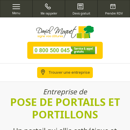
Menu
Me rappeler
Devis gratuit
Prendre RDV
Trouver une entreprise
Entreprise de
POSE DE PORTAILS ET
PORTILLONS