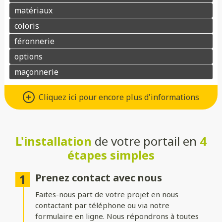
Différents types d’ouvertures
Cliquez ici pour encore plus d'informations
Choisissez le système d’ouverture qui convient au mieux à votre
maison et à vos besoins :
L'installation
de votre portail en
4
Battant
: idéal pour les larges entrées, avec une ouverture
classique à deux vantaux.
étapes simples
Coulissant sur rails
: parfait pour les espaces réduits, il
optimise le dégagement latéral.
Prenez contact avec nous
Faites-nous part de votre projet en nous
Coulissant autoportant
: sans rail au sol, il assure un
fonctionnement fluide et une esthétique épurée.
contactant par téléphone ou via notre
formulaire en ligne. Nous répondrons à toutes