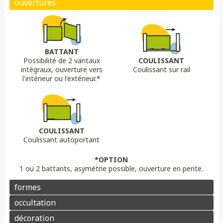
Biais bas
Biais haut
Bombé
Bombé inversé
DÉCORS OPTIONS
Portail plein
Portail semi ajouré
Portail ajouré
BATTANT
Possibilité de 2 vantaux
COULISSANT
LAME
OPTION
OPTION
intégraux, ouverture vers
Coulissant sur rail
Lame 30 cm modulable
lame ajourée
Lame déco sur mesure
Chapeau de gendarme
Chapeau de gendarme inversé
l'intérieur ou l'extérieur.*
Aluminium
Composite
PVC/ALU
Portail brise vue
Coloris au choix
Pointes
Manchon
Voluptes
Rosace
Motorisation
Domotique
Contrôle d'accès
COULISSANT
Coulissant autoportant
Aluminium
Enduit
Pierre
*OPTION
1 ou 2 battants, asymétrie possible, ouverture en pente.