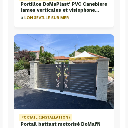
Portillon DoMaPlast' PVC Canebiere
lames verticales et visiophone
Aiphone
à
LONGEVILLE SUR MER
PORTAIL (INSTALLATION)
Portail battant motorisé DoMai'N