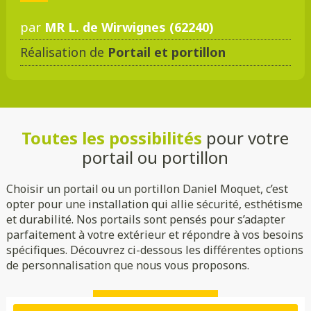
par
MR L. de Wirwignes (62240)
Réalisation de
Portail et portillon
DMC 301
DMC 302
DMC 303
DMC 303 B
Toutes les possibilités
pour votre
DMC 304
DMC 305
portail ou portillon
Choisir un portail ou un portillon Daniel Moquet, c’est
opter pour une installation qui allie sécurité, esthétisme
et durabilité. Nos portails sont pensés pour s’adapter
parfaitement à votre extérieur et répondre à vos besoins
spécifiques. Découvrez ci-dessous les différentes options
de personnalisation que nous vous proposons.