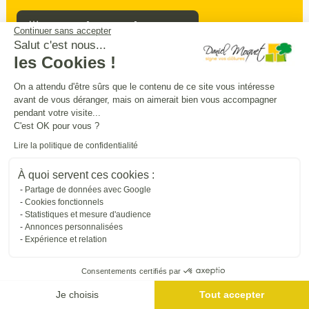
Prendre rendez-vous
Continuer sans accepter
Salut c'est nous...
les Cookies !
Sécurité
intimité
praticité
On a attendu d'être sûrs que le contenu de ce site vous intéresse
,
,
:
avant de vous déranger, mais on aimerait bien vous accompagner
entourez
et
sécurisez vos extérieurs
en
pendant votre visite...
beauté
C'est OK pour vous ?
Lire la politique de confidentialité
Trouver une entreprise proche de chez vous
À quoi servent ces cookies :
Partage de données avec Google
Cookies fonctionnels
Statistiques et mesure d'audience
Annonces personnalisées
Expérience et relation
Consentements certifiés par
Je choisis
Tout accepter
Me géolocaliser