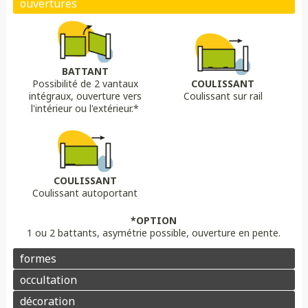
Biais bas
Biais haut
Bombé
Bombé inversé
DÉCORS OPTIONS
Portail plein
Portail semi ajouré
Portail ajouré
BATTANT
Possibilité de 2 vantaux
COULISSANT
LAME
OPTION
OPTION
intégraux, ouverture vers
Coulissant sur rail
Lame 30 cm modulable
lame ajourée
Lame déco sur mesure
Chapeau de gendarme
Chapeau de gendarme inversé
l'intérieur ou l'extérieur.*
Aluminium
Composite
PVC/ALU
Portail brise vue
Coloris au choix
Pointes
Manchon
Voluptes
Rosace
Motorisation
Domotique
Contrôle d'accès
COULISSANT
Coulissant autoportant
Aluminium
Enduit
Pierre
*OPTION
1 ou 2 battants, asymétrie possible, ouverture en pente.