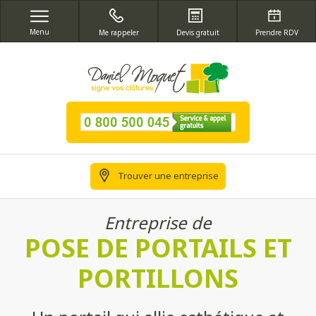
Menu
Me rappeler
Devis gratuit
Prendre RDV
Trouver une entreprise
Entreprise de
POSE DE PORTAILS ET
PORTILLONS