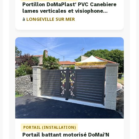
Portillon DoMaPlast' PVC Canebiere
lames verticales et visiophone
Aiphone
à
LONGEVILLE SUR MER
PORTAIL (INSTALLATION)
Portail battant motorisé DoMai'N