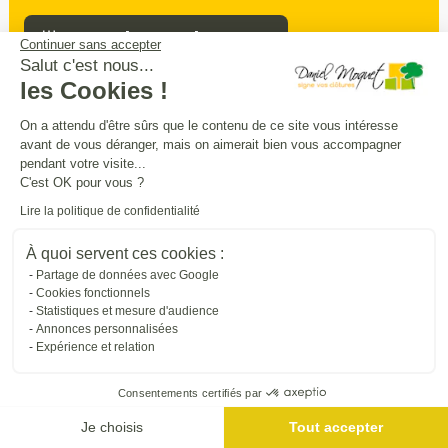
Prendre rendez-vous
Continuer sans accepter
Salut c'est nous...
les Cookies !
Sécurité
intimité
praticité
On a attendu d'être sûrs que le contenu de ce site vous intéresse
,
,
:
avant de vous déranger, mais on aimerait bien vous accompagner
entourez
et
sécurisez vos extérieurs
en
pendant votre visite...
beauté
C'est OK pour vous ?
Lire la politique de confidentialité
Trouver une entreprise proche de chez vous
À quoi servent ces cookies :
Partage de données avec Google
Cookies fonctionnels
Statistiques et mesure d'audience
Annonces personnalisées
Expérience et relation
Consentements certifiés par
Je choisis
Tout accepter
Me géolocaliser