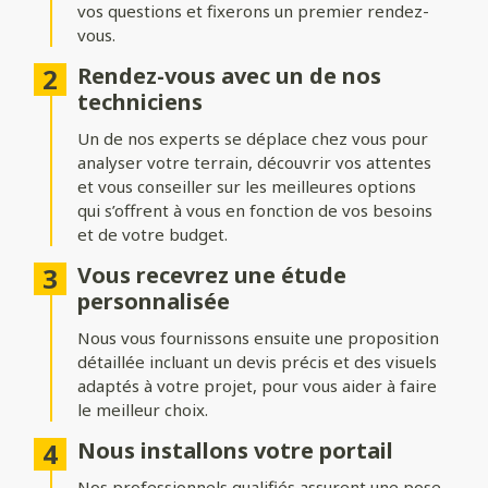
vos questions et fixerons un premier rendez-
Formes du portail
vous.
Ajoutez du style à votre entrée avec différentes formes de
Rendez-vous avec un de nos
portails :
techniciens
Biais bas ou biais haut
: une finition inclinée pour un design
Un de nos experts se déplace chez vous pour
dynamique.
analyser votre terrain, découvrir vos attentes
Bombé ou bombé inversé
et vous conseiller sur les meilleures options
: des courbes élégantes pour un
effet plus traditionnel.
qui s’offrent à vous en fonction de vos besoins
et de votre budget.
Chapeau de gendarme ou chapeau de gendarme inversé
: une touche classique et raffinée.
Vous recevrez une étude
personnalisée
Occultation
Nous vous fournissons ensuite une proposition
détaillée incluant un devis précis et des visuels
Adaptez le niveau d’intimité et d’aération de votre portail :
adaptés à votre projet, pour vous aider à faire
le meilleur choix.
Portail plein
: : pour une intimité maximale et une protection
renforcée.
Nous installons votre portail
Portail semi-ajouré
: un équilibre entre discrétion et
Nos professionnels qualifiés assurent une pose