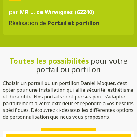
par
MR L. de Wirwignes (62240)
Réalisation de
Portail et portillon
DMC 301
DMC 302
DMC 303
DMC 303 B
Toutes les possibilités
pour votre
DMC 304
DMC 305
portail ou portillon
Choisir un portail ou un portillon Daniel Moquet, c’est
opter pour une installation qui allie sécurité, esthétisme
et durabilité. Nos portails sont pensés pour s’adapter
parfaitement à votre extérieur et répondre à vos besoins
spécifiques. Découvrez ci-dessous les différentes options
de personnalisation que nous vous proposons.