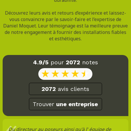
Découvrez leurs avis et retours d’expérience et laissez-
vous convaincre par le savoir-faire et l’expertise de
Daniel Moquet. Leur témoignage est la meilleure preuve
de notre engagement à fournir des installations fiables
et esthétiques.
4.9/5
pour
2072
notes
2072
avis clients
Trouver
une entreprise
Du directeur au poseurs ainsi qu'à l' équipe de