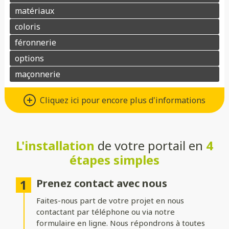
Différents types d’ouvertures
Cliquez ici pour encore plus d'informations
Choisissez le système d’ouverture qui convient au mieux à votre
maison et à vos besoins :
L'installation
de votre portail en
4
Battant
: idéal pour les larges entrées, avec une ouverture
classique à deux vantaux.
étapes simples
Coulissant sur rails
: parfait pour les espaces réduits, il
optimise le dégagement latéral.
Prenez contact avec nous
Faites-nous part de votre projet en nous
Coulissant autoportant
: sans rail au sol, il assure un
fonctionnement fluide et une esthétique épurée.
contactant par téléphone ou via notre
formulaire en ligne. Nous répondrons à toutes