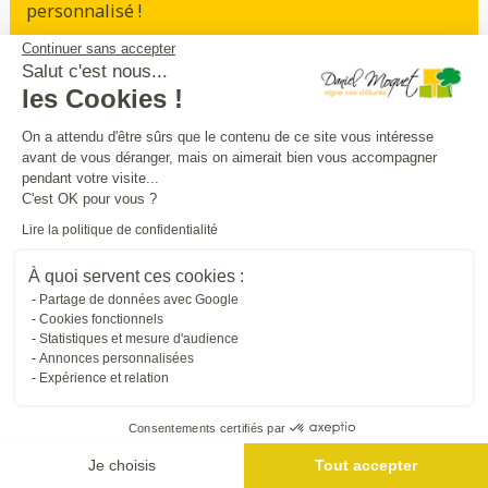
personnalisé !
Continuer sans accepter
Prendre rendez-vous
Salut c'est nous...
les Cookies !
On a attendu d'être sûrs que le contenu de ce site vous intéresse
avant de vous déranger, mais on aimerait bien vous accompagner
Sécurité
intimité
praticité
,
,
:
pendant votre visite...
entourez
et
sécurisez vos extérieurs
en
C'est OK pour vous ?
beauté
Lire la politique de confidentialité
À quoi servent ces cookies :
Trouver une entreprise proche de chez vous
Partage de données avec Google
Cookies fonctionnels
Statistiques et mesure d'audience
Annonces personnalisées
Expérience et relation
Consentements certifiés par
Je choisis
Tout accepter