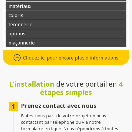
Différents types d’ouvertures
Cliquez ici pour encore plus d'informations
Choisissez le système d’ouverture qui convient au mieux à votre
maison et à vos besoins :
L'installation
de votre portail en
4
Battant
: idéal pour les larges entrées, avec une ouverture
classique à deux vantaux.
étapes simples
Coulissant sur rails
: parfait pour les espaces réduits, il
optimise le dégagement latéral.
Prenez contact avec nous
Faites-nous part de votre projet en nous
Coulissant autoportant
: sans rail au sol, il assure un
fonctionnement fluide et une esthétique épurée.
contactant par téléphone ou via notre
formulaire en ligne. Nous répondrons à toutes