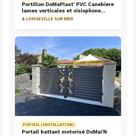
Portillon DoMaPlast' PVC Canebiere
lames verticales et visiophone
Aiphone
à
LONGEVILLE SUR MER
PORTAIL (INSTALLATION)
Portail battant motorisé DoMai'N