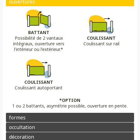
Biais bas
Biais haut
Bombé
Bombé inversé
DÉCORS OPTIONS
Portail plein
Portail semi ajouré
Portail ajouré
BATTANT
Possibilité de 2 vantaux
COULISSANT
LAME
OPTION
OPTION
intégraux, ouverture vers
Coulissant sur rail
Lame 30 cm modulable
lame ajourée
Lame déco sur mesure
Chapeau de gendarme
Chapeau de gendarme inversé
l'intérieur ou l'extérieur.*
Aluminium
Composite
PVC/ALU
Portail brise vue
Coloris au choix
Pointes
Manchon
Voluptes
Rosace
Motorisation
Domotique
Contrôle d'accès
COULISSANT
Coulissant autoportant
Aluminium
Enduit
Pierre
*OPTION
1 ou 2 battants, asymétrie possible, ouverture en pente.