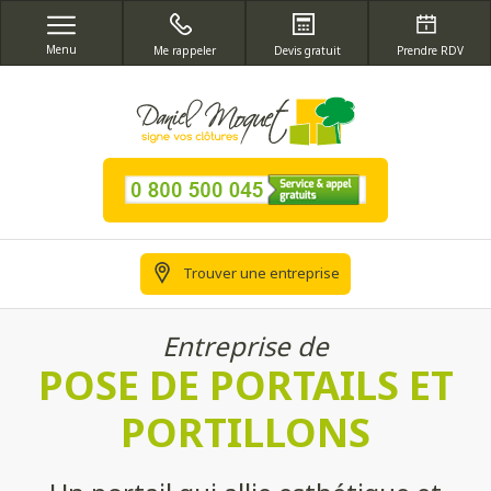
Menu
Me rappeler
Devis gratuit
Prendre RDV
Trouver une entreprise
Entreprise de
POSE DE PORTAILS ET
PORTILLONS