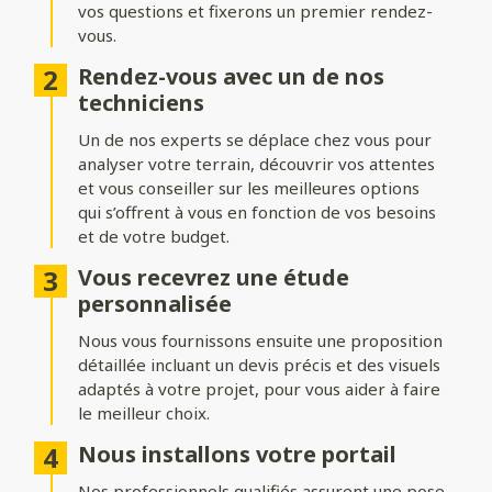
vos questions et fixerons un premier rendez-
Formes du portail
vous.
Ajoutez du style à votre entrée avec différentes formes de
Rendez-vous avec un de nos
portails :
techniciens
Biais bas ou biais haut
: une finition inclinée pour un design
Un de nos experts se déplace chez vous pour
dynamique.
analyser votre terrain, découvrir vos attentes
Bombé ou bombé inversé
et vous conseiller sur les meilleures options
: des courbes élégantes pour un
effet plus traditionnel.
qui s’offrent à vous en fonction de vos besoins
et de votre budget.
Chapeau de gendarme ou chapeau de gendarme inversé
: une touche classique et raffinée.
Vous recevrez une étude
personnalisée
Occultation
Nous vous fournissons ensuite une proposition
détaillée incluant un devis précis et des visuels
Adaptez le niveau d’intimité et d’aération de votre portail :
adaptés à votre projet, pour vous aider à faire
le meilleur choix.
Portail plein
: : pour une intimité maximale et une protection
renforcée.
Nous installons votre portail
Portail semi-ajouré
: un équilibre entre discrétion et
Nos professionnels qualifiés assurent une pose