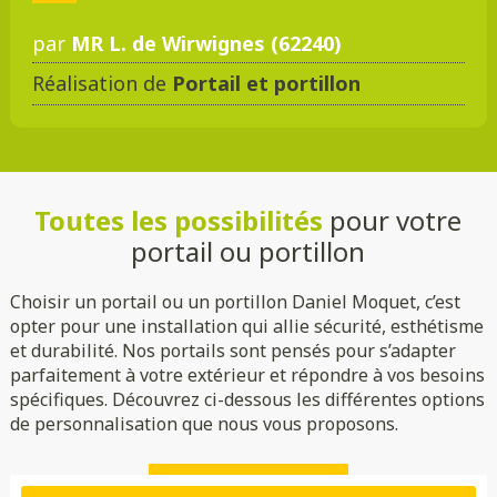
par
MR L. de Wirwignes (62240)
Réalisation de
Portail et portillon
DMC 301
DMC 302
DMC 303
DMC 303 B
Toutes les possibilités
pour votre
DMC 304
DMC 305
portail ou portillon
Choisir un portail ou un portillon Daniel Moquet, c’est
opter pour une installation qui allie sécurité, esthétisme
et durabilité. Nos portails sont pensés pour s’adapter
parfaitement à votre extérieur et répondre à vos besoins
spécifiques. Découvrez ci-dessous les différentes options
de personnalisation que nous vous proposons.