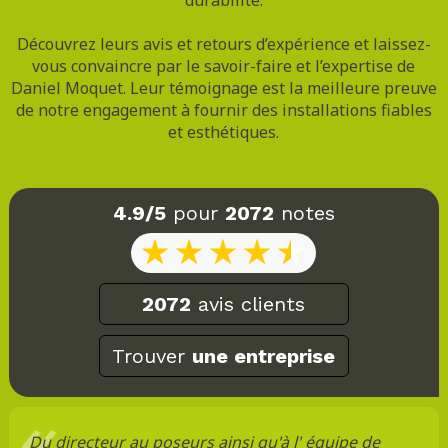
Découvrez leurs avis et retours d’expérience et laissez-
vous convaincre par le savoir-faire et l’expertise de
Daniel Moquet. Leur témoignage est la meilleure preuve
de notre engagement à fournir des installations fiables
et esthétiques.
4.9/5
pour
2072
notes
2072
avis clients
Trouver
une entreprise
Du directeur au poseurs ainsi qu'à l' équipe de