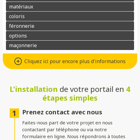
Différents types d’ouvertures
Cliquez ici pour encore plus d'informations
Choisissez le système d’ouverture qui convient au mieux à votre
maison et à vos besoins :
L'installation
de votre portail en
4
Battant
: idéal pour les larges entrées, avec une ouverture
classique à deux vantaux.
étapes simples
Coulissant sur rails
: parfait pour les espaces réduits, il
optimise le dégagement latéral.
Prenez contact avec nous
Faites-nous part de votre projet en nous
Coulissant autoportant
: sans rail au sol, il assure un
fonctionnement fluide et une esthétique épurée.
contactant par téléphone ou via notre
formulaire en ligne. Nous répondrons à toutes