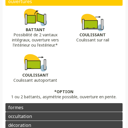
Biais bas
Biais haut
Bombé
Bombé inversé
DÉCORS OPTIONS
Portail plein
Portail semi ajouré
Portail ajouré
BATTANT
Possibilité de 2 vantaux
COULISSANT
LAME
OPTION
OPTION
intégraux, ouverture vers
Coulissant sur rail
Lame 30 cm modulable
lame ajourée
Lame déco sur mesure
Chapeau de gendarme
Chapeau de gendarme inversé
l'intérieur ou l'extérieur.*
Aluminium
Composite
PVC/ALU
Portail brise vue
Coloris au choix
Pointes
Manchon
Voluptes
Rosace
Motorisation
Domotique
Contrôle d'accès
COULISSANT
Coulissant autoportant
Aluminium
Enduit
Pierre
*OPTION
1 ou 2 battants, asymétrie possible, ouverture en pente.