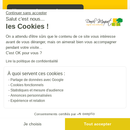
Prendre rendez-vous
Continuer sans accepter
Salut c'est nous...
les Cookies !
Sécurité
intimité
praticité
On a attendu d'être sûrs que le contenu de ce site vous intéresse
,
,
:
avant de vous déranger, mais on aimerait bien vous accompagner
entourez
et
sécurisez vos extérieurs
en
pendant votre visite...
beauté
C'est OK pour vous ?
Lire la politique de confidentialité
Trouver une entreprise proche de chez vous
À quoi servent ces cookies :
Partage de données avec Google
Cookies fonctionnels
Statistiques et mesure d'audience
Annonces personnalisées
Expérience et relation
Consentements certifiés par
Je choisis
Tout accepter
Me géolocaliser