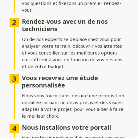
vos questions et fixerons un premier rendez-
Formes du portail
vous.
Ajoutez du style à votre entrée avec différentes formes de
Rendez-vous avec un de nos
portails :
techniciens
Biais bas ou biais haut
: une finition inclinée pour un design
Un de nos experts se déplace chez vous pour
dynamique.
analyser votre terrain, découvrir vos attentes
Bombé ou bombé inversé
et vous conseiller sur les meilleures options
: des courbes élégantes pour un
effet plus traditionnel.
qui s’offrent à vous en fonction de vos besoins
et de votre budget.
Chapeau de gendarme ou chapeau de gendarme inversé
: une touche classique et raffinée.
Vous recevrez une étude
personnalisée
Occultation
Nous vous fournissons ensuite une proposition
détaillée incluant un devis précis et des visuels
Adaptez le niveau d’intimité et d’aération de votre portail :
adaptés à votre projet, pour vous aider à faire
le meilleur choix.
Portail plein
: : pour une intimité maximale et une protection
renforcée.
Nous installons votre portail
Portail semi-ajouré
: un équilibre entre discrétion et
Nos professionnels qualifiés assurent une pose