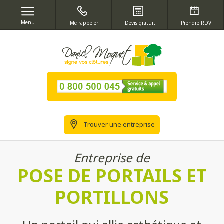
Menu
Me rappeler
Devis gratuit
Prendre RDV
Trouver une entreprise
Entreprise de
POSE DE PORTAILS ET
PORTILLONS