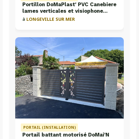
Portillon DoMaPlast' PVC Canebiere
lames verticales et visiophone
Aiphone
à
LONGEVILLE SUR MER
PORTAIL (INSTALLATION)
Portail battant motorisé DoMai'N