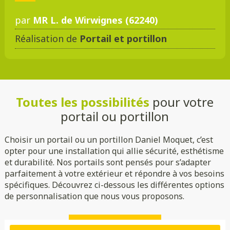
par
MR L. de Wirwignes (62240)
Réalisation de
Portail et portillon
DMC 301
DMC 302
DMC 303
DMC 303 B
Toutes les possibilités
pour votre
DMC 304
DMC 305
portail ou portillon
Choisir un portail ou un portillon Daniel Moquet, c’est
opter pour une installation qui allie sécurité, esthétisme
et durabilité. Nos portails sont pensés pour s’adapter
parfaitement à votre extérieur et répondre à vos besoins
spécifiques. Découvrez ci-dessous les différentes options
de personnalisation que nous vous proposons.