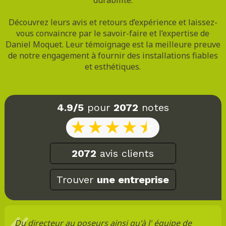
Découvrez leurs avis et retours d’expérience et laissez-
vous convaincre par le savoir-faire et l’expertise de
Daniel Moquet. Leur témoignage est la meilleure preuve
de notre engagement à fournir des installations fiables
et esthétiques.
4.9/5
pour
2072
notes
2072
avis clients
Trouver
une entreprise
Du directeur au poseurs ainsi qu'à l' équipe de