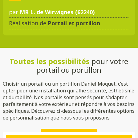
par
MR L. de Wirwignes (62240)
Réalisation de
Portail et portillon
DMC 301
DMC 302
DMC 303
DMC 303 B
Toutes les possibilités
pour votre
DMC 304
DMC 305
portail ou portillon
Choisir un portail ou un portillon Daniel Moquet, c’est
opter pour une installation qui allie sécurité, esthétisme
et durabilité. Nos portails sont pensés pour s’adapter
parfaitement à votre extérieur et répondre à vos besoins
spécifiques. Découvrez ci-dessous les différentes options
de personnalisation que nous vous proposons.