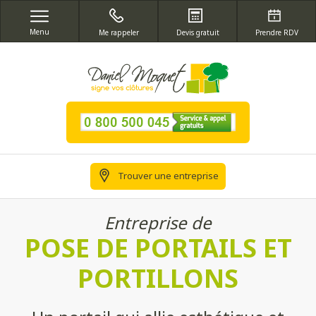
Menu
Me rappeler
Devis gratuit
Prendre RDV
Trouver une entreprise
Entreprise de
POSE DE PORTAILS ET
PORTILLONS