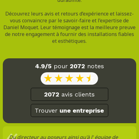
Découvrez leurs avis et retours d’expérience et laissez-
vous convaincre par le savoir-faire et l’expertise de
Daniel Moquet. Leur témoignage est la meilleure preuve
de notre engagement à fournir des installations fiables
et esthétiques.
4.9/5
pour
2072
notes
2072
avis clients
Trouver
une entreprise
Du directeur au poseurs ainsi qu'à l' équipe de