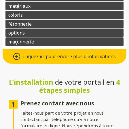
Différents types d’ouvertures
Cliquez ici pour encore plus d'informations
Choisissez le système d’ouverture qui convient au mieux à votre
maison et à vos besoins :
L'installation
de votre portail en
4
Battant
: idéal pour les larges entrées, avec une ouverture
classique à deux vantaux.
étapes simples
Coulissant sur rails
: parfait pour les espaces réduits, il
optimise le dégagement latéral.
Prenez contact avec nous
Faites-nous part de votre projet en nous
Coulissant autoportant
: sans rail au sol, il assure un
fonctionnement fluide et une esthétique épurée.
contactant par téléphone ou via notre
formulaire en ligne. Nous répondrons à toutes