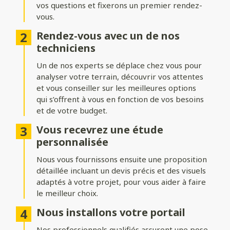
vos questions et fixerons un premier rendez-
Formes du portail
vous.
Ajoutez du style à votre entrée avec différentes formes de
Rendez-vous avec un de nos
portails :
techniciens
Biais bas ou biais haut
: une finition inclinée pour un design
Un de nos experts se déplace chez vous pour
dynamique.
analyser votre terrain, découvrir vos attentes
Bombé ou bombé inversé
et vous conseiller sur les meilleures options
: des courbes élégantes pour un
effet plus traditionnel.
qui s’offrent à vous en fonction de vos besoins
et de votre budget.
Chapeau de gendarme ou chapeau de gendarme inversé
: une touche classique et raffinée.
Vous recevrez une étude
personnalisée
Occultation
Nous vous fournissons ensuite une proposition
détaillée incluant un devis précis et des visuels
Adaptez le niveau d’intimité et d’aération de votre portail :
adaptés à votre projet, pour vous aider à faire
le meilleur choix.
Portail plein
: : pour une intimité maximale et une protection
renforcée.
Nous installons votre portail
Portail semi-ajouré
: un équilibre entre discrétion et
Nos professionnels qualifiés assurent une pose