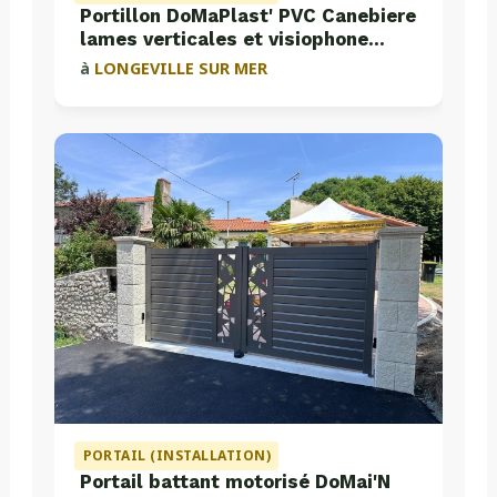
Portillon DoMaPlast' PVC Canebiere
lames verticales et visiophone
Aiphone
à
LONGEVILLE SUR MER
PORTAIL (INSTALLATION)
Portail battant motorisé DoMai'N