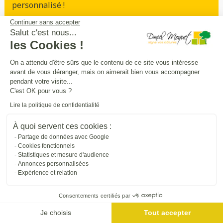
personnalisé !
Continuer sans accepter
Prendre rendez-vous
Salut c'est nous...
les Cookies !
On a attendu d'être sûrs que le contenu de ce site vous intéresse
avant de vous déranger, mais on aimerait bien vous accompagner
Sécurité
intimité
praticité
,
,
:
pendant votre visite...
entourez
et
sécurisez vos extérieurs
en
C'est OK pour vous ?
beauté
Lire la politique de confidentialité
À quoi servent ces cookies :
Trouver une entreprise proche de chez vous
Partage de données avec Google
Cookies fonctionnels
Statistiques et mesure d'audience
Annonces personnalisées
Expérience et relation
Consentements certifiés par
Je choisis
Tout accepter