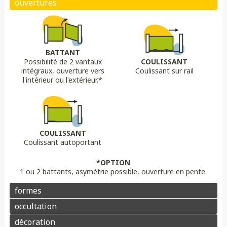
Biais bas
Biais haut
Bombé
Bombé inversé
DÉCORS OPTIONS
Portail plein
Portail semi ajouré
Portail ajouré
BATTANT
Possibilité de 2 vantaux
COULISSANT
LAME
OPTION
OPTION
intégraux, ouverture vers
Coulissant sur rail
Lame 30 cm modulable
lame ajourée
Lame déco sur mesure
Chapeau de gendarme
Chapeau de gendarme inversé
l'intérieur ou l'extérieur.*
Aluminium
Composite
PVC/ALU
Portail brise vue
Coloris au choix
Pointes
Manchon
Voluptes
Rosace
Motorisation
Domotique
Contrôle d'accès
COULISSANT
Coulissant autoportant
Aluminium
Enduit
Pierre
*OPTION
1 ou 2 battants, asymétrie possible, ouverture en pente.