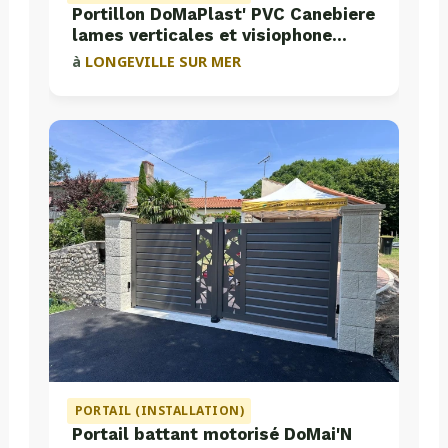
Portillon DoMaPlast' PVC Canebiere
lames verticales et visiophone
Aiphone
à
LONGEVILLE SUR MER
PORTAIL (INSTALLATION)
Portail battant motorisé DoMai'N