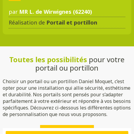
par
MR L. de Wirwignes (62240)
Réalisation de
Portail et portillon
DMC 301
DMC 302
DMC 303
DMC 303 B
Toutes les possibilités
pour votre
DMC 304
DMC 305
portail ou portillon
Choisir un portail ou un portillon Daniel Moquet, c’est
opter pour une installation qui allie sécurité, esthétisme
et durabilité. Nos portails sont pensés pour s’adapter
parfaitement à votre extérieur et répondre à vos besoins
spécifiques. Découvrez ci-dessous les différentes options
de personnalisation que nous vous proposons.