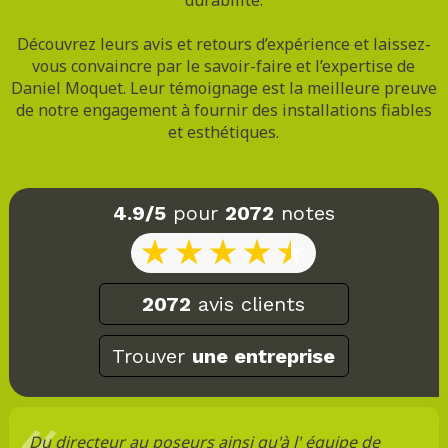
Découvrez leurs avis et retours d’expérience et laissez-
vous convaincre par le savoir-faire et l’expertise de
Daniel Moquet. Leur témoignage est la meilleure preuve
de notre engagement à fournir des installations fiables
et esthétiques.
4.9/5
pour
2072
notes
2072
avis clients
Trouver
une entreprise
Du directeur au poseurs ainsi qu'à l' équipe de