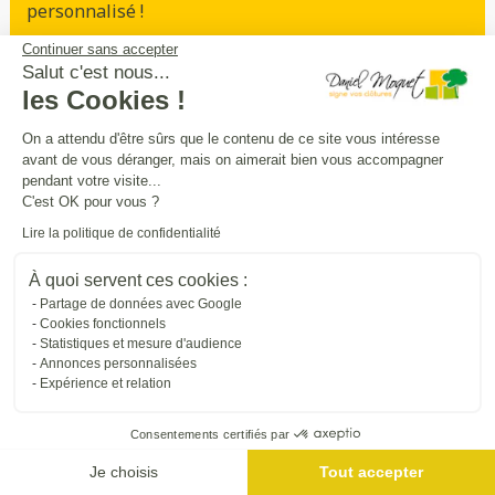
personnalisé !
Continuer sans accepter
Prendre rendez-vous
Salut c'est nous...
les Cookies !
On a attendu d'être sûrs que le contenu de ce site vous intéresse
avant de vous déranger, mais on aimerait bien vous accompagner
Sécurité
intimité
praticité
,
,
:
pendant votre visite...
entourez
et
sécurisez vos extérieurs
en
C'est OK pour vous ?
beauté
Lire la politique de confidentialité
À quoi servent ces cookies :
Trouver une entreprise proche de chez vous
Partage de données avec Google
Cookies fonctionnels
Statistiques et mesure d'audience
Annonces personnalisées
Expérience et relation
Consentements certifiés par
Je choisis
Tout accepter