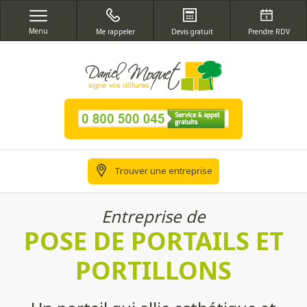
Menu
Me rappeler
Devis gratuit
Prendre RDV
Trouver une entreprise
Entreprise de
POSE DE PORTAILS ET
PORTILLONS