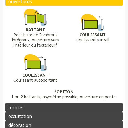
Biais bas
Biais haut
Bombé
Bombé inversé
DÉCORS OPTIONS
Portail plein
Portail semi ajouré
Portail ajouré
BATTANT
Possibilité de 2 vantaux
COULISSANT
LAME
OPTION
OPTION
intégraux, ouverture vers
Coulissant sur rail
Lame 30 cm modulable
lame ajourée
Lame déco sur mesure
Chapeau de gendarme
Chapeau de gendarme inversé
l'intérieur ou l'extérieur.*
Aluminium
Composite
PVC/ALU
Portail brise vue
Coloris au choix
Pointes
Manchon
Voluptes
Rosace
Motorisation
Domotique
Contrôle d'accès
COULISSANT
Coulissant autoportant
Aluminium
Enduit
Pierre
*OPTION
1 ou 2 battants, asymétrie possible, ouverture en pente.