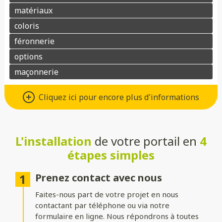
Différents types d’ouvertures
Cliquez ici pour encore plus d'informations
Choisissez le système d’ouverture qui convient au mieux à votre
maison et à vos besoins :
L'installation
de votre portail en
4
Battant
: idéal pour les larges entrées, avec une ouverture
classique à deux vantaux.
étapes simples
Coulissant sur rails
: parfait pour les espaces réduits, il
optimise le dégagement latéral.
Prenez contact avec nous
Faites-nous part de votre projet en nous
Coulissant autoportant
: sans rail au sol, il assure un
fonctionnement fluide et une esthétique épurée.
contactant par téléphone ou via notre
formulaire en ligne. Nous répondrons à toutes