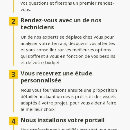
vos questions et fixerons un premier rendez-
Formes du portail
vous.
Ajoutez du style à votre entrée avec différentes formes de
Rendez-vous avec un de nos
portails :
techniciens
Biais bas ou biais haut
: une finition inclinée pour un design
Un de nos experts se déplace chez vous pour
dynamique.
analyser votre terrain, découvrir vos attentes
Bombé ou bombé inversé
et vous conseiller sur les meilleures options
: des courbes élégantes pour un
effet plus traditionnel.
qui s’offrent à vous en fonction de vos besoins
et de votre budget.
Chapeau de gendarme ou chapeau de gendarme inversé
: une touche classique et raffinée.
Vous recevrez une étude
personnalisée
Occultation
Nous vous fournissons ensuite une proposition
détaillée incluant un devis précis et des visuels
Adaptez le niveau d’intimité et d’aération de votre portail :
adaptés à votre projet, pour vous aider à faire
le meilleur choix.
Portail plein
: : pour une intimité maximale et une protection
renforcée.
Nous installons votre portail
Portail semi-ajouré
: un équilibre entre discrétion et
Nos professionnels qualifiés assurent une pose