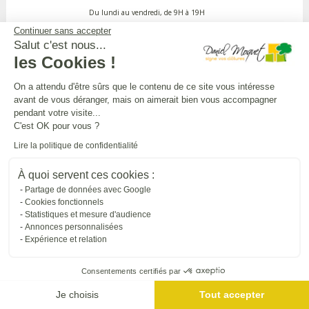
Du lundi au vendredi, de 9H à 19H
Continuer sans accepter
Salut c'est nous...
APPEL GRATUIT DEPUIS UN POSTE FIXE
les Cookies !
On a attendu d'être sûrs que le contenu de ce site vous intéresse
avant de vous déranger, mais on aimerait bien vous accompagner
DANIEL MOQUET CLÔTURES
pendant votre visite...
C'est OK pour vous ?
Lire la politique de confidentialité
Toutes nos installations
À quoi servent ces cookies :
Partage de données avec Google
L'UNIVERS DANIEL MOQUET
Cookies fonctionnels
Statistiques et mesure d'audience
Annonces personnalisées
Expérience et relation
Tous nos sites internet
Consentements certifiés par
SUIVRE DANIEL MOQUET
Je choisis
Tout accepter