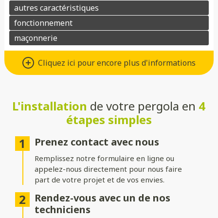
Matériaux : Aluminium ou bois
Cliquez ici pour encore plus d'informations
Choisissez l’aluminium pour une pergola au design moderne,
robuste et facile d’entretien, ou préférez le bois pour son
charme naturel et son atmosphère chaleureuse. Dans les deux
cas, ces matériaux allient esthétisme et durabilité.
L'installation
de votre pergola en
4
étapes simples
Toitures : Rigide, bioclimatique ou
toile
Prenez contact avec nous
Choisissez une toiture rigide en verre ou polycarbonate pour
Remplissez notre formulaire en ligne ou
une protection optimale, une toiture bioclimatique à lames
appelez-nous directement pour nous faire
orientables pour gérer l’ensoleillement, ou une toile pour une
part de votre projet et de vos envies.
ambiance légère et aérée.
Rendez-vous avec un de nos
Structure : Indépendante ou
techniciens