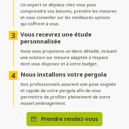
adossée
Un expert se déplace chez vous pour
comprendre vos besoins, prendre les mesures
Installez votre pergola où vous le souhaitez ! Une structure
indépendante permet de créer un espace isolé au cœur du
et vous conseiller sur les meilleures options
jardin, tandis qu’une pergola adossée prolonge
qui s’offrent à vous.
harmonieusement votre maison.
Vous recevrez une étude
Nombreuses options de
personnalisée
personnalisation
Nous vous proposons un devis détaillé, incluant
une solution sur mesure adaptée à l’espace
Ajoutez des stores ou parois pour vous protéger du vent,
dont vous disposez et à votre budget.
intégrez un éclairage LED pour profiter d’agréables soirées, ou
optez pour des solutions de chauffage et de domotique pour
Nous installons votre pergola
un bénéficier d’un confort absolu en toute saison.
Nos professionnels assurent une pose soignée
et rapide de votre pergola afin de vous
permettre de profiter pleinement de votre
nouvel aménagement.
Prendre rendez-vous