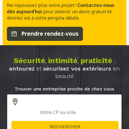
Ne repoussez plus votre projet !
Contactez-nous
dès aujourd’hui
pour obtenir un devis gratuit et
donnez vie à votre pergola idéale.
Prendre rendez-vous
Sécurité
intimité
praticité
,
,
:
entourez
et
sécurisez vos extérieurs
en
beauté
Trouver une entreprise proche de chez vous