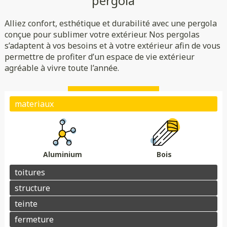
pergola
Rigide
Bioclimatique
Toile
Alliez confort, esthétique et durabilité avec une pergola
(verre/polycarbonate)
Indépendante
Adossée
conçue pour sublimer votre extérieur. Nos pergolas
s’adaptent à vos besoins et à votre extérieur afin de vous
Essences de bois
Coloris au choix
permettre de profiter d’un espace de vie extérieur
Store
Parois
agréable à vivre toute l’année.
Éclairage
Chauffage
Domotique
Motorisation
Électrique avec téléphone
Plots de fondation
Électrique avec télécommande
Aluminium
Bois