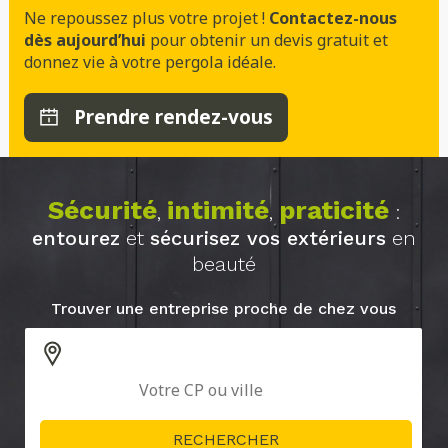
Ne repoussez plus votre projet !
Contactez-nous
dès aujourd’hui
pour obtenir un devis gratuit et
donnez vie à votre pergola idéale.
Prendre rendez-vous
Sécurité
intimité
praticité
,
,
:
entourez
et
sécurisez vos extérieurs
en
beauté
Trouver une entreprise proche de chez vous