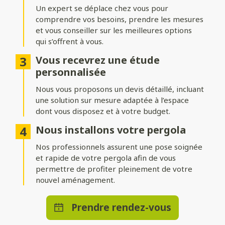
adossée
Un expert se déplace chez vous pour
comprendre vos besoins, prendre les mesures
Installez votre pergola où vous le souhaitez ! Une structure
indépendante permet de créer un espace isolé au cœur du
et vous conseiller sur les meilleures options
jardin, tandis qu’une pergola adossée prolonge
qui s’offrent à vous.
harmonieusement votre maison.
Vous recevrez une étude
Nombreuses options de
personnalisée
personnalisation
Nous vous proposons un devis détaillé, incluant
une solution sur mesure adaptée à l’espace
Ajoutez des stores ou parois pour vous protéger du vent,
dont vous disposez et à votre budget.
intégrez un éclairage LED pour profiter d’agréables soirées, ou
optez pour des solutions de chauffage et de domotique pour
Nous installons votre pergola
un bénéficier d’un confort absolu en toute saison.
Nos professionnels assurent une pose soignée
et rapide de votre pergola afin de vous
permettre de profiter pleinement de votre
nouvel aménagement.
Prendre rendez-vous