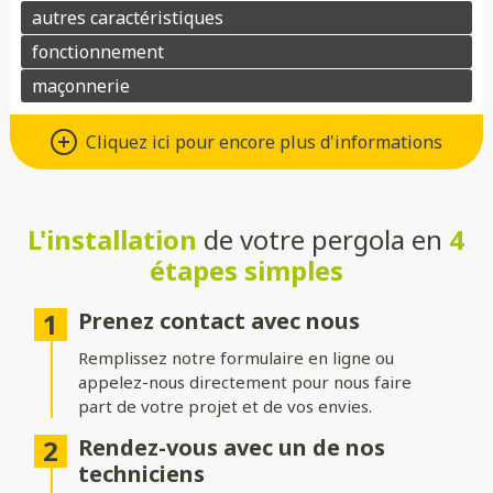
Matériaux : Aluminium ou bois
Cliquez ici pour encore plus d'informations
Choisissez l’aluminium pour une pergola au design moderne,
robuste et facile d’entretien, ou préférez le bois pour son
charme naturel et son atmosphère chaleureuse. Dans les deux
cas, ces matériaux allient esthétisme et durabilité.
L'installation
de votre pergola en
4
étapes simples
Toitures : Rigide, bioclimatique ou
toile
Prenez contact avec nous
Choisissez une toiture rigide en verre ou polycarbonate pour
Remplissez notre formulaire en ligne ou
une protection optimale, une toiture bioclimatique à lames
appelez-nous directement pour nous faire
orientables pour gérer l’ensoleillement, ou une toile pour une
part de votre projet et de vos envies.
ambiance légère et aérée.
Rendez-vous avec un de nos
Structure : Indépendante ou
techniciens