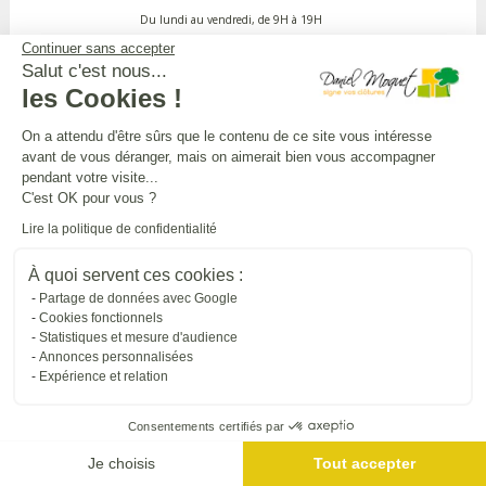
Du lundi au vendredi, de 9H à 19H
Continuer sans accepter
Salut c'est nous...
APPEL GRATUIT DEPUIS UN POSTE FIXE
les Cookies !
On a attendu d'être sûrs que le contenu de ce site vous intéresse
avant de vous déranger, mais on aimerait bien vous accompagner
DANIEL MOQUET CLÔTURES
pendant votre visite...
C'est OK pour vous ?
Lire la politique de confidentialité
Toutes nos installations
À quoi servent ces cookies :
Partage de données avec Google
L'UNIVERS DANIEL MOQUET
Cookies fonctionnels
Statistiques et mesure d'audience
Annonces personnalisées
Expérience et relation
Tous nos sites internet
Consentements certifiés par
SUIVRE DANIEL MOQUET
Je choisis
Tout accepter