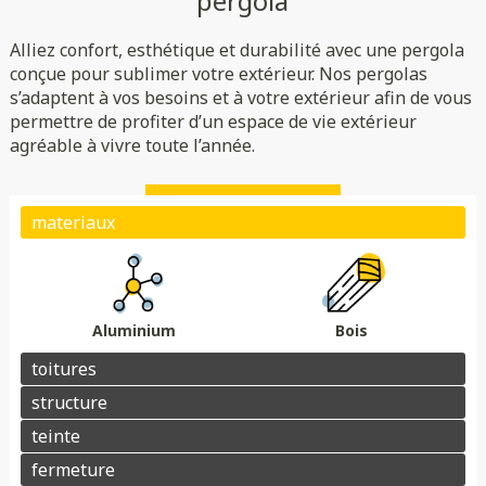
pergola
Rigide
Bioclimatique
Toile
Alliez confort, esthétique et durabilité avec une pergola
(verre/polycarbonate)
Indépendante
Adossée
conçue pour sublimer votre extérieur. Nos pergolas
s’adaptent à vos besoins et à votre extérieur afin de vous
Essences de bois
Coloris au choix
permettre de profiter d’un espace de vie extérieur
Store
Parois
agréable à vivre toute l’année.
Éclairage
Chauffage
Domotique
Motorisation
Électrique avec téléphone
Plots de fondation
Électrique avec télécommande
Aluminium
Bois