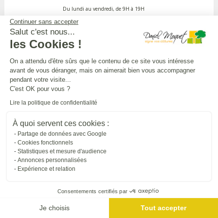
Du lundi au vendredi, de 9H à 19H
Continuer sans accepter
Salut c'est nous...
APPEL GRATUIT DEPUIS UN POSTE FIXE
les Cookies !
On a attendu d'être sûrs que le contenu de ce site vous intéresse
avant de vous déranger, mais on aimerait bien vous accompagner
DANIEL MOQUET CLÔTURES
pendant votre visite...
C'est OK pour vous ?
Lire la politique de confidentialité
Toutes nos installations
À quoi servent ces cookies :
Partage de données avec Google
L'UNIVERS DANIEL MOQUET
Cookies fonctionnels
Statistiques et mesure d'audience
Annonces personnalisées
Expérience et relation
Tous nos sites internet
Consentements certifiés par
SUIVRE DANIEL MOQUET
Je choisis
Tout accepter