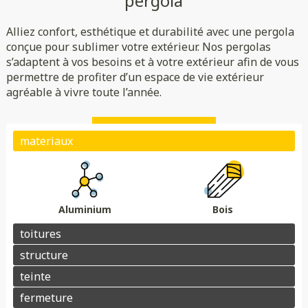
pergola
Rigide
Bioclimatique
Toile
Alliez confort, esthétique et durabilité avec une pergola
(verre/polycarbonate)
Indépendante
Adossée
conçue pour sublimer votre extérieur. Nos pergolas
s’adaptent à vos besoins et à votre extérieur afin de vous
Essences de bois
Coloris au choix
permettre de profiter d’un espace de vie extérieur
Store
Parois
agréable à vivre toute l’année.
Éclairage
Chauffage
Domotique
Motorisation
Électrique avec téléphone
Plots de fondation
Électrique avec télécommande
Aluminium
Bois