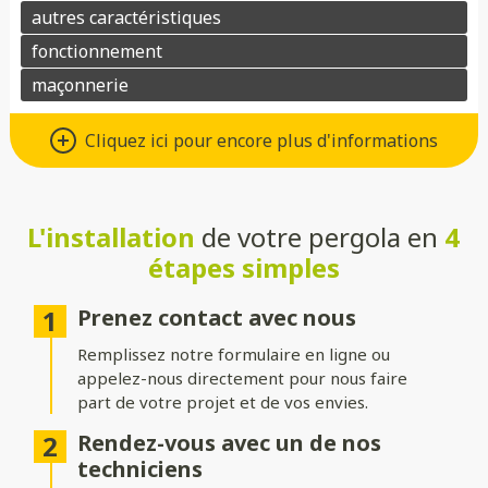
Matériaux : Aluminium ou bois
Cliquez ici pour encore plus d'informations
Choisissez l’aluminium pour une pergola au design moderne,
robuste et facile d’entretien, ou préférez le bois pour son
charme naturel et son atmosphère chaleureuse. Dans les deux
cas, ces matériaux allient esthétisme et durabilité.
L'installation
de votre pergola en
4
étapes simples
Toitures : Rigide, bioclimatique ou
toile
Prenez contact avec nous
Choisissez une toiture rigide en verre ou polycarbonate pour
Remplissez notre formulaire en ligne ou
une protection optimale, une toiture bioclimatique à lames
appelez-nous directement pour nous faire
orientables pour gérer l’ensoleillement, ou une toile pour une
part de votre projet et de vos envies.
ambiance légère et aérée.
Rendez-vous avec un de nos
Structure : Indépendante ou
techniciens