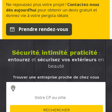
Ne repoussez plus votre projet !
Contactez-nous
dès aujourd’hui
pour obtenir un devis gratuit et
donnez vie à votre pergola idéale.
Prendre rendez-vous
Sécurité
intimité
praticité
,
,
:
entourez
et
sécurisez vos extérieurs
en
beauté
Trouver une entreprise proche de chez vous