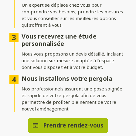
adossée
Un expert se déplace chez vous pour
comprendre vos besoins, prendre les mesures
Installez votre pergola où vous le souhaitez ! Une structure
indépendante permet de créer un espace isolé au cœur du
et vous conseiller sur les meilleures options
jardin, tandis qu’une pergola adossée prolonge
qui s’offrent à vous.
harmonieusement votre maison.
Vous recevrez une étude
Nombreuses options de
personnalisée
personnalisation
Nous vous proposons un devis détaillé, incluant
une solution sur mesure adaptée à l’espace
Ajoutez des stores ou parois pour vous protéger du vent,
dont vous disposez et à votre budget.
intégrez un éclairage LED pour profiter d’agréables soirées, ou
optez pour des solutions de chauffage et de domotique pour
Nous installons votre pergola
un bénéficier d’un confort absolu en toute saison.
Nos professionnels assurent une pose soignée
et rapide de votre pergola afin de vous
permettre de profiter pleinement de votre
nouvel aménagement.
Prendre rendez-vous