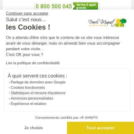
Continuer sans accepter
APPEL GRATUIT DEPUIS UN POSTE FIXE
Salut c'est nous...
les Cookies !
On a attendu d'être sûrs que le contenu de ce site vous intéresse
DANIEL MOQUET CLÔTURES
avant de vous déranger, mais on aimerait bien vous accompagner
pendant votre visite...
C'est OK pour vous ?
Toutes nos installations
Lire la politique de confidentialité
À quoi servent ces cookies :
L'UNIVERS DANIEL MOQUET
Partage de données avec Google
Cookies fonctionnels
Statistiques et mesure d'audience
Tous nos sites internet
Annonces personnalisées
Expérience et relation
SUIVRE DANIEL MOQUET
Consentements certifiés par
Je choisis
Tout accepter