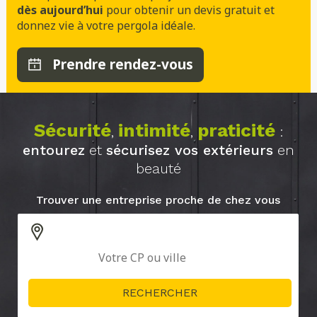
dès aujourd’hui
pour obtenir un devis gratuit et
donnez vie à votre pergola idéale.
Prendre rendez-vous
Sécurité
intimité
praticité
,
,
:
entourez
et
sécurisez vos extérieurs
en
beauté
Trouver une entreprise proche de chez vous