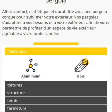
pergola
Rigide
Bioclimatique
Toile
Alliez confort, esthétique et durabilité avec une pergola
(verre/polycarbonate)
Indépendante
Adossée
conçue pour sublimer votre extérieur. Nos pergolas
s’adaptent à vos besoins et à votre extérieur afin de vous
Essences de bois
Coloris au choix
permettre de profiter d’un espace de vie extérieur
Store
Parois
agréable à vivre toute l’année.
Éclairage
Chauffage
Domotique
Motorisation
Électrique avec téléphone
Plots de fondation
Électrique avec télécommande
Aluminium
Bois