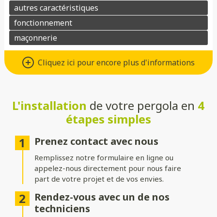
Matériaux : Aluminium ou bois
Cliquez ici pour encore plus d'informations
Choisissez l’aluminium pour une pergola au design moderne,
robuste et facile d’entretien, ou préférez le bois pour son
charme naturel et son atmosphère chaleureuse. Dans les deux
cas, ces matériaux allient esthétisme et durabilité.
L'installation
de votre pergola en
4
étapes simples
Toitures : Rigide, bioclimatique ou
toile
Prenez contact avec nous
Choisissez une toiture rigide en verre ou polycarbonate pour
Remplissez notre formulaire en ligne ou
une protection optimale, une toiture bioclimatique à lames
appelez-nous directement pour nous faire
orientables pour gérer l’ensoleillement, ou une toile pour une
part de votre projet et de vos envies.
ambiance légère et aérée.
Rendez-vous avec un de nos
Structure : Indépendante ou
techniciens