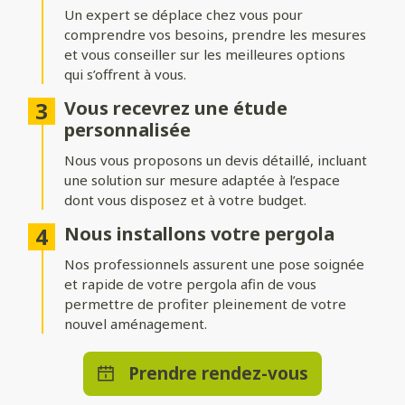
adossée
Un expert se déplace chez vous pour
comprendre vos besoins, prendre les mesures
Installez votre pergola où vous le souhaitez ! Une structure
indépendante permet de créer un espace isolé au cœur du
et vous conseiller sur les meilleures options
jardin, tandis qu’une pergola adossée prolonge
qui s’offrent à vous.
harmonieusement votre maison.
Vous recevrez une étude
Nombreuses options de
personnalisée
personnalisation
Nous vous proposons un devis détaillé, incluant
une solution sur mesure adaptée à l’espace
Ajoutez des stores ou parois pour vous protéger du vent,
dont vous disposez et à votre budget.
intégrez un éclairage LED pour profiter d’agréables soirées, ou
optez pour des solutions de chauffage et de domotique pour
Nous installons votre pergola
un bénéficier d’un confort absolu en toute saison.
Nos professionnels assurent une pose soignée
et rapide de votre pergola afin de vous
permettre de profiter pleinement de votre
nouvel aménagement.
Prendre rendez-vous