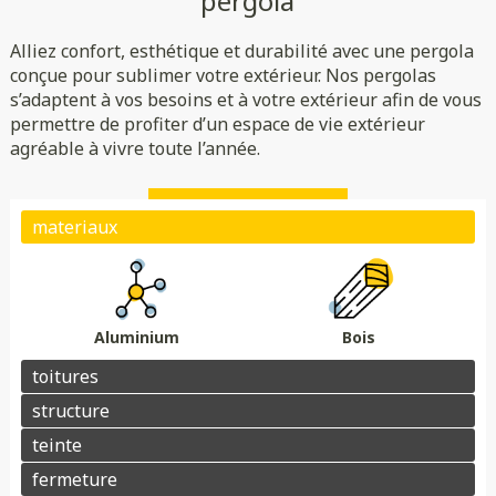
pergola
Rigide
Bioclimatique
Toile
Alliez confort, esthétique et durabilité avec une pergola
(verre/polycarbonate)
Indépendante
Adossée
conçue pour sublimer votre extérieur. Nos pergolas
s’adaptent à vos besoins et à votre extérieur afin de vous
Essences de bois
Coloris au choix
permettre de profiter d’un espace de vie extérieur
Store
Parois
agréable à vivre toute l’année.
Éclairage
Chauffage
Domotique
Motorisation
Électrique avec téléphone
Plots de fondation
Électrique avec télécommande
Aluminium
Bois