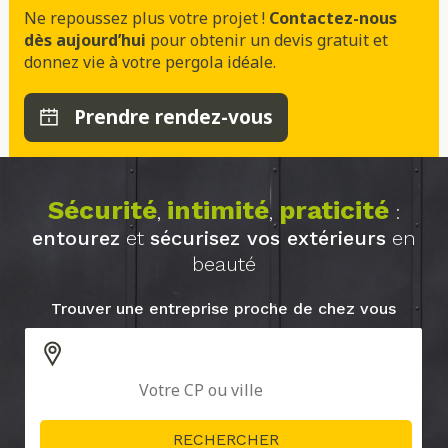
Ne repoussez plus votre projet !
Contactez-nous
dès aujourd’hui
pour obtenir un devis gratuit et
donnez vie à votre pergola idéale.
Prendre rendez-vous
Sécurité
intimité
praticité
,
,
:
entourez
et
sécurisez vos extérieurs
en
beauté
Trouver une entreprise proche de chez vous