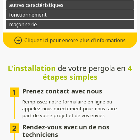
Matériaux : Aluminium ou bois
Cliquez ici pour encore plus d'informations
Choisissez l’aluminium pour une pergola au design moderne,
robuste et facile d’entretien, ou préférez le bois pour son
charme naturel et son atmosphère chaleureuse. Dans les deux
cas, ces matériaux allient esthétisme et durabilité.
L'installation
de votre pergola en
4
étapes simples
Toitures : Rigide, bioclimatique ou
toile
Prenez contact avec nous
Choisissez une toiture rigide en verre ou polycarbonate pour
Remplissez notre formulaire en ligne ou
une protection optimale, une toiture bioclimatique à lames
appelez-nous directement pour nous faire
orientables pour gérer l’ensoleillement, ou une toile pour une
part de votre projet et de vos envies.
ambiance légère et aérée.
Rendez-vous avec un de nos
Structure : Indépendante ou
techniciens