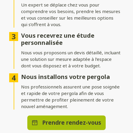
adossée
Un expert se déplace chez vous pour
comprendre vos besoins, prendre les mesures
Installez votre pergola où vous le souhaitez ! Une structure
indépendante permet de créer un espace isolé au cœur du
et vous conseiller sur les meilleures options
jardin, tandis qu’une pergola adossée prolonge
qui s’offrent à vous.
harmonieusement votre maison.
Vous recevrez une étude
Nombreuses options de
personnalisée
personnalisation
Nous vous proposons un devis détaillé, incluant
une solution sur mesure adaptée à l’espace
Ajoutez des stores ou parois pour vous protéger du vent,
dont vous disposez et à votre budget.
intégrez un éclairage LED pour profiter d’agréables soirées, ou
optez pour des solutions de chauffage et de domotique pour
Nous installons votre pergola
un bénéficier d’un confort absolu en toute saison.
Nos professionnels assurent une pose soignée
et rapide de votre pergola afin de vous
permettre de profiter pleinement de votre
nouvel aménagement.
Prendre rendez-vous