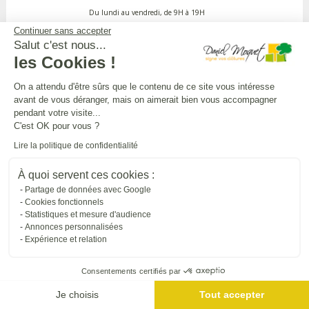
Du lundi au vendredi, de 9H à 19H
Continuer sans accepter
Salut c'est nous...
APPEL GRATUIT DEPUIS UN POSTE FIXE
les Cookies !
On a attendu d'être sûrs que le contenu de ce site vous intéresse
avant de vous déranger, mais on aimerait bien vous accompagner
DANIEL MOQUET CLÔTURES
pendant votre visite...
C'est OK pour vous ?
Lire la politique de confidentialité
Toutes nos installations
À quoi servent ces cookies :
Partage de données avec Google
L'UNIVERS DANIEL MOQUET
Cookies fonctionnels
Statistiques et mesure d'audience
Annonces personnalisées
Expérience et relation
Tous nos sites internet
Consentements certifiés par
SUIVRE DANIEL MOQUET
Je choisis
Tout accepter