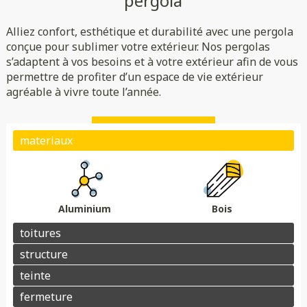
pergola
Rigide
Bioclimatique
Toile
Alliez confort, esthétique et durabilité avec une pergola
(verre/polycarbonate)
Indépendante
Adossée
conçue pour sublimer votre extérieur. Nos pergolas
s’adaptent à vos besoins et à votre extérieur afin de vous
Essences de bois
Coloris au choix
permettre de profiter d’un espace de vie extérieur
Store
Parois
agréable à vivre toute l’année.
Éclairage
Chauffage
Domotique
Motorisation
Électrique avec téléphone
Plots de fondation
Électrique avec télécommande
Aluminium
Bois