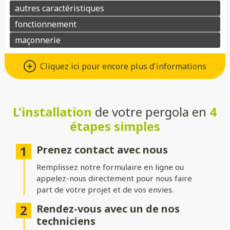
Matériaux : Aluminium ou bois
Cliquez ici pour encore plus d'informations
Choisissez l’aluminium pour une pergola au design moderne,
robuste et facile d’entretien, ou préférez le bois pour son
charme naturel et son atmosphère chaleureuse. Dans les deux
cas, ces matériaux allient esthétisme et durabilité.
L'installation
de votre pergola en
4
étapes simples
Toitures : Rigide, bioclimatique ou
toile
Prenez contact avec nous
Choisissez une toiture rigide en verre ou polycarbonate pour
Remplissez notre formulaire en ligne ou
une protection optimale, une toiture bioclimatique à lames
appelez-nous directement pour nous faire
orientables pour gérer l’ensoleillement, ou une toile pour une
part de votre projet et de vos envies.
ambiance légère et aérée.
Rendez-vous avec un de nos
Structure : Indépendante ou
techniciens