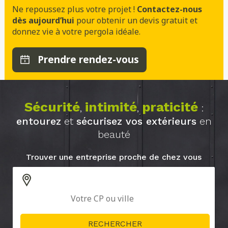
Ne repoussez plus votre projet !
Contactez-nous
dès aujourd’hui
pour obtenir un devis gratuit et
donnez vie à votre pergola idéale.
Prendre rendez-vous
Sécurité
intimité
praticité
,
,
:
entourez
et
sécurisez vos extérieurs
en
beauté
Trouver une entreprise proche de chez vous