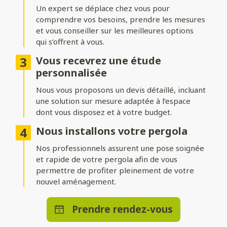
adossée
Un expert se déplace chez vous pour
comprendre vos besoins, prendre les mesures
Installez votre pergola où vous le souhaitez ! Une structure
indépendante permet de créer un espace isolé au cœur du
et vous conseiller sur les meilleures options
jardin, tandis qu’une pergola adossée prolonge
qui s’offrent à vous.
harmonieusement votre maison.
Vous recevrez une étude
Nombreuses options de
personnalisée
personnalisation
Nous vous proposons un devis détaillé, incluant
une solution sur mesure adaptée à l’espace
Ajoutez des stores ou parois pour vous protéger du vent,
dont vous disposez et à votre budget.
intégrez un éclairage LED pour profiter d’agréables soirées, ou
optez pour des solutions de chauffage et de domotique pour
Nous installons votre pergola
un bénéficier d’un confort absolu en toute saison.
Nos professionnels assurent une pose soignée
et rapide de votre pergola afin de vous
permettre de profiter pleinement de votre
nouvel aménagement.
Prendre rendez-vous