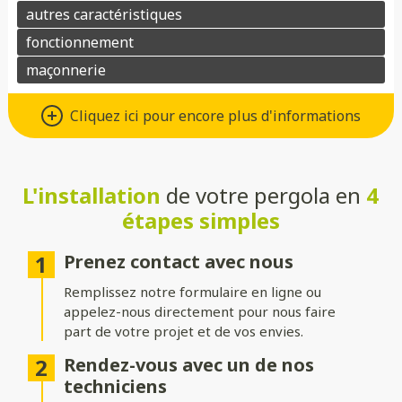
Matériaux : Aluminium ou bois
Cliquez ici pour encore plus d'informations
Choisissez l’aluminium pour une pergola au design moderne,
robuste et facile d’entretien, ou préférez le bois pour son
charme naturel et son atmosphère chaleureuse. Dans les deux
cas, ces matériaux allient esthétisme et durabilité.
L'installation
de votre pergola en
4
étapes simples
Toitures : Rigide, bioclimatique ou
toile
Prenez contact avec nous
Choisissez une toiture rigide en verre ou polycarbonate pour
Remplissez notre formulaire en ligne ou
une protection optimale, une toiture bioclimatique à lames
appelez-nous directement pour nous faire
orientables pour gérer l’ensoleillement, ou une toile pour une
part de votre projet et de vos envies.
ambiance légère et aérée.
Rendez-vous avec un de nos
Structure : Indépendante ou
techniciens