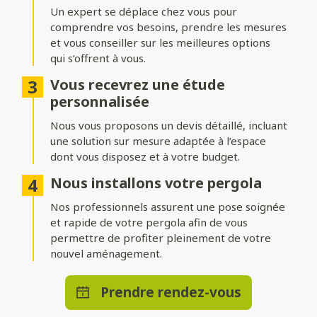
adossée
Un expert se déplace chez vous pour
comprendre vos besoins, prendre les mesures
Installez votre pergola où vous le souhaitez ! Une structure
indépendante permet de créer un espace isolé au cœur du
et vous conseiller sur les meilleures options
jardin, tandis qu’une pergola adossée prolonge
qui s’offrent à vous.
harmonieusement votre maison.
Vous recevrez une étude
Nombreuses options de
personnalisée
personnalisation
Nous vous proposons un devis détaillé, incluant
une solution sur mesure adaptée à l’espace
Ajoutez des stores ou parois pour vous protéger du vent,
dont vous disposez et à votre budget.
intégrez un éclairage LED pour profiter d’agréables soirées, ou
optez pour des solutions de chauffage et de domotique pour
Nous installons votre pergola
un bénéficier d’un confort absolu en toute saison.
Nos professionnels assurent une pose soignée
et rapide de votre pergola afin de vous
permettre de profiter pleinement de votre
nouvel aménagement.
Prendre rendez-vous