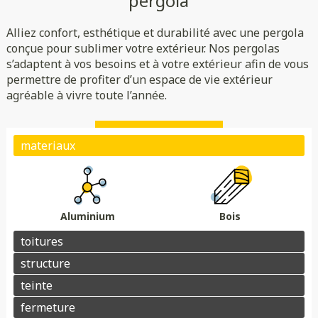
pergola
Rigide
Bioclimatique
Toile
Alliez confort, esthétique et durabilité avec une pergola
(verre/polycarbonate)
Indépendante
Adossée
conçue pour sublimer votre extérieur. Nos pergolas
s’adaptent à vos besoins et à votre extérieur afin de vous
Essences de bois
Coloris au choix
permettre de profiter d’un espace de vie extérieur
Store
Parois
agréable à vivre toute l’année.
Éclairage
Chauffage
Domotique
Motorisation
Électrique avec téléphone
Plots de fondation
Électrique avec télécommande
Aluminium
Bois