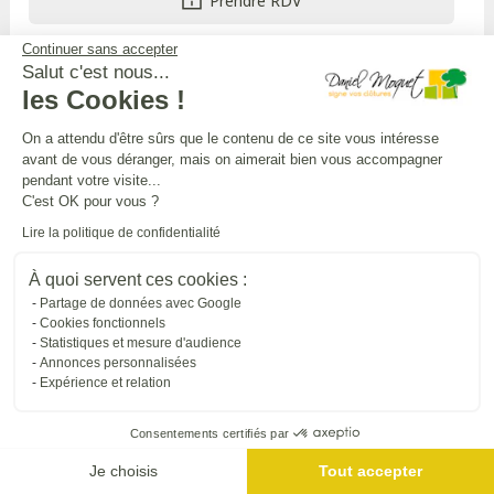
Prendre RDV
Continuer sans accepter
Du lundi au vendredi, de 9H à 19H
Salut c'est nous...
les Cookies !
APPEL GRATUIT DEPUIS UN POSTE FIXE
On a attendu d'être sûrs que le contenu de ce site vous intéresse
avant de vous déranger, mais on aimerait bien vous accompagner
pendant votre visite...
DANIEL MOQUET CLÔTURES
C'est OK pour vous ?
Lire la politique de confidentialité
Toutes nos installations
À quoi servent ces cookies :
Partage de données avec Google
Cookies fonctionnels
Statistiques et mesure d'audience
L'UNIVERS DANIEL MOQUET
Annonces personnalisées
Expérience et relation
Tous nos sites internet
Consentements certifiés par
Je choisis
Tout accepter
SUIVRE DANIEL MOQUET