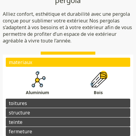
pergola
Rigide
Bioclimatique
Toile
Alliez confort, esthétique et durabilité avec une pergola
(verre/polycarbonate)
Indépendante
Adossée
conçue pour sublimer votre extérieur. Nos pergolas
s’adaptent à vos besoins et à votre extérieur afin de vous
Essences de bois
Coloris au choix
permettre de profiter d’un espace de vie extérieur
Store
Parois
agréable à vivre toute l’année.
Éclairage
Chauffage
Domotique
Motorisation
Électrique avec téléphone
Plots de fondation
Électrique avec télécommande
Aluminium
Bois