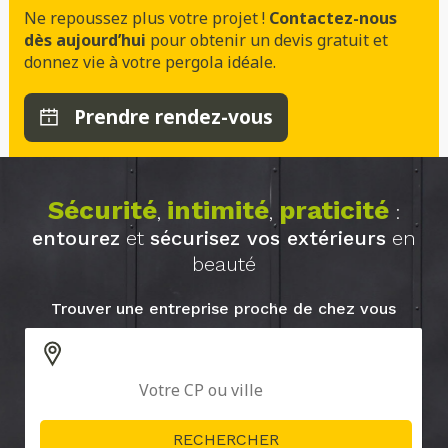
Ne repoussez plus votre projet !
Contactez-nous
dès aujourd’hui
pour obtenir un devis gratuit et
donnez vie à votre pergola idéale.
Prendre rendez-vous
Sécurité
intimité
praticité
,
,
:
entourez
et
sécurisez vos extérieurs
en
beauté
Trouver une entreprise proche de chez vous