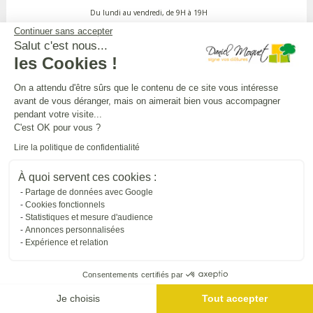
Du lundi au vendredi, de 9H à 19H
Continuer sans accepter
Salut c'est nous...
APPEL GRATUIT DEPUIS UN POSTE FIXE
les Cookies !
On a attendu d'être sûrs que le contenu de ce site vous intéresse
avant de vous déranger, mais on aimerait bien vous accompagner
DANIEL MOQUET CLÔTURES
pendant votre visite...
C'est OK pour vous ?
Lire la politique de confidentialité
Toutes nos installations
À quoi servent ces cookies :
Partage de données avec Google
L'UNIVERS DANIEL MOQUET
Cookies fonctionnels
Statistiques et mesure d'audience
Annonces personnalisées
Expérience et relation
Tous nos sites internet
Consentements certifiés par
SUIVRE DANIEL MOQUET
Je choisis
Tout accepter