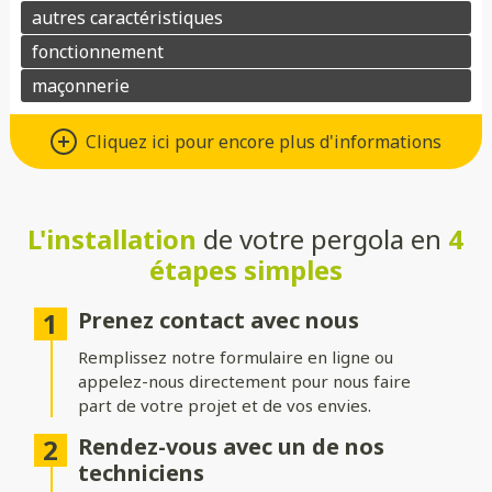
Matériaux : Aluminium ou bois
Cliquez ici pour encore plus d'informations
Choisissez l’aluminium pour une pergola au design moderne,
robuste et facile d’entretien, ou préférez le bois pour son
charme naturel et son atmosphère chaleureuse. Dans les deux
cas, ces matériaux allient esthétisme et durabilité.
L'installation
de votre pergola en
4
étapes simples
Toitures : Rigide, bioclimatique ou
toile
Prenez contact avec nous
Choisissez une toiture rigide en verre ou polycarbonate pour
Remplissez notre formulaire en ligne ou
une protection optimale, une toiture bioclimatique à lames
appelez-nous directement pour nous faire
orientables pour gérer l’ensoleillement, ou une toile pour une
part de votre projet et de vos envies.
ambiance légère et aérée.
Rendez-vous avec un de nos
Structure : Indépendante ou
techniciens