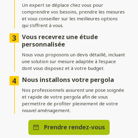
adossée
Un expert se déplace chez vous pour
comprendre vos besoins, prendre les mesures
Installez votre pergola où vous le souhaitez ! Une structure
indépendante permet de créer un espace isolé au cœur du
et vous conseiller sur les meilleures options
jardin, tandis qu’une pergola adossée prolonge
qui s’offrent à vous.
harmonieusement votre maison.
Vous recevrez une étude
Nombreuses options de
personnalisée
personnalisation
Nous vous proposons un devis détaillé, incluant
une solution sur mesure adaptée à l’espace
Ajoutez des stores ou parois pour vous protéger du vent,
dont vous disposez et à votre budget.
intégrez un éclairage LED pour profiter d’agréables soirées, ou
optez pour des solutions de chauffage et de domotique pour
Nous installons votre pergola
un bénéficier d’un confort absolu en toute saison.
Nos professionnels assurent une pose soignée
et rapide de votre pergola afin de vous
permettre de profiter pleinement de votre
nouvel aménagement.
Prendre rendez-vous