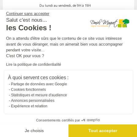
Du lundi au vendredi, de 9H à 19H
Continuer sans accepter
Salut c'est nous...
APPEL GRATUIT DEPUIS UN POSTE FIXE
les Cookies !
On a attendu d'être sûrs que le contenu de ce site vous intéresse
avant de vous déranger, mais on aimerait bien vous accompagner
DANIEL MOQUET CLÔTURES
pendant votre visite...
C'est OK pour vous ?
Lire la politique de confidentialité
Toutes nos installations
À quoi servent ces cookies :
Partage de données avec Google
L'UNIVERS DANIEL MOQUET
Cookies fonctionnels
Statistiques et mesure d'audience
Annonces personnalisées
Expérience et relation
Tous nos sites internet
Consentements certifiés par
SUIVRE DANIEL MOQUET
Je choisis
Tout accepter