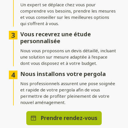
adossée
Un expert se déplace chez vous pour
comprendre vos besoins, prendre les mesures
Installez votre pergola où vous le souhaitez ! Une structure
indépendante permet de créer un espace isolé au cœur du
et vous conseiller sur les meilleures options
jardin, tandis qu’une pergola adossée prolonge
qui s’offrent à vous.
harmonieusement votre maison.
Vous recevrez une étude
Nombreuses options de
personnalisée
personnalisation
Nous vous proposons un devis détaillé, incluant
une solution sur mesure adaptée à l’espace
Ajoutez des stores ou parois pour vous protéger du vent,
dont vous disposez et à votre budget.
intégrez un éclairage LED pour profiter d’agréables soirées, ou
optez pour des solutions de chauffage et de domotique pour
Nous installons votre pergola
un bénéficier d’un confort absolu en toute saison.
Nos professionnels assurent une pose soignée
et rapide de votre pergola afin de vous
permettre de profiter pleinement de votre
nouvel aménagement.
Prendre rendez-vous