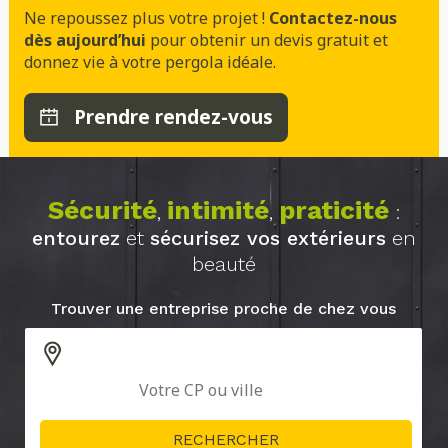
Ne repoussez plus votre projet !
Contactez-nous
dès aujourd’hui
pour obtenir un devis gratuit et
donnez vie à votre pergola idéale.
Prendre rendez-vous
Sécurité
intimité
praticité
,
,
:
entourez
et
sécurisez vos extérieurs
en
beauté
Trouver une entreprise proche de chez vous