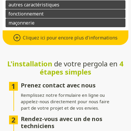
Matériaux : Aluminium ou bois
Cliquez ici pour encore plus d'informations
Choisissez l’aluminium pour une pergola au design moderne,
robuste et facile d’entretien, ou préférez le bois pour son
charme naturel et son atmosphère chaleureuse. Dans les deux
cas, ces matériaux allient esthétisme et durabilité.
L'installation
de votre pergola en
4
étapes simples
Toitures : Rigide, bioclimatique ou
toile
Prenez contact avec nous
Choisissez une toiture rigide en verre ou polycarbonate pour
Remplissez notre formulaire en ligne ou
une protection optimale, une toiture bioclimatique à lames
appelez-nous directement pour nous faire
orientables pour gérer l’ensoleillement, ou une toile pour une
part de votre projet et de vos envies.
ambiance légère et aérée.
Rendez-vous avec un de nos
Structure : Indépendante ou
techniciens