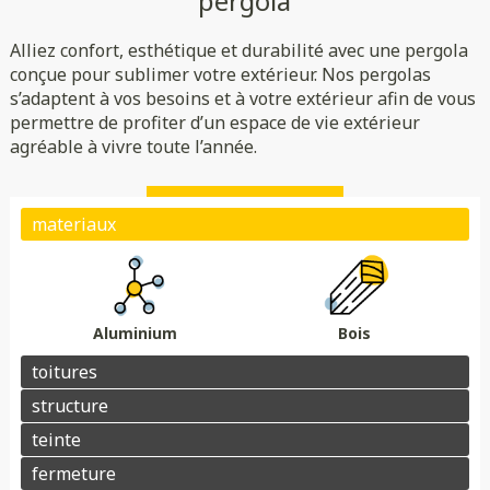
pergola
Rigide
Bioclimatique
Toile
Alliez confort, esthétique et durabilité avec une pergola
(verre/polycarbonate)
Indépendante
Adossée
conçue pour sublimer votre extérieur. Nos pergolas
s’adaptent à vos besoins et à votre extérieur afin de vous
Essences de bois
Coloris au choix
permettre de profiter d’un espace de vie extérieur
Store
Parois
agréable à vivre toute l’année.
Éclairage
Chauffage
Domotique
Motorisation
Électrique avec téléphone
Plots de fondation
Électrique avec télécommande
Aluminium
Bois