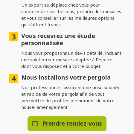
adossée
Un expert se déplace chez vous pour
comprendre vos besoins, prendre les mesures
Installez votre pergola où vous le souhaitez ! Une structure
indépendante permet de créer un espace isolé au cœur du
et vous conseiller sur les meilleures options
jardin, tandis qu’une pergola adossée prolonge
qui s’offrent à vous.
harmonieusement votre maison.
Vous recevrez une étude
Nombreuses options de
personnalisée
personnalisation
Nous vous proposons un devis détaillé, incluant
une solution sur mesure adaptée à l’espace
Ajoutez des stores ou parois pour vous protéger du vent,
dont vous disposez et à votre budget.
intégrez un éclairage LED pour profiter d’agréables soirées, ou
optez pour des solutions de chauffage et de domotique pour
Nous installons votre pergola
un bénéficier d’un confort absolu en toute saison.
Nos professionnels assurent une pose soignée
et rapide de votre pergola afin de vous
permettre de profiter pleinement de votre
nouvel aménagement.
Prendre rendez-vous