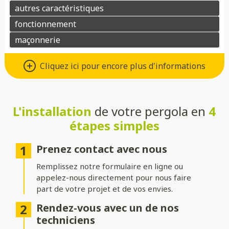
Matériaux : Aluminium ou bois
Cliquez ici pour encore plus d'informations
Choisissez l’aluminium pour une pergola au design moderne,
robuste et facile d’entretien, ou préférez le bois pour son
charme naturel et son atmosphère chaleureuse. Dans les deux
cas, ces matériaux allient esthétisme et durabilité.
L'installation
de votre pergola en
4
étapes simples
Toitures : Rigide, bioclimatique ou
toile
Prenez contact avec nous
Choisissez une toiture rigide en verre ou polycarbonate pour
Remplissez notre formulaire en ligne ou
une protection optimale, une toiture bioclimatique à lames
appelez-nous directement pour nous faire
orientables pour gérer l’ensoleillement, ou une toile pour une
part de votre projet et de vos envies.
ambiance légère et aérée.
Rendez-vous avec un de nos
Structure : Indépendante ou
techniciens