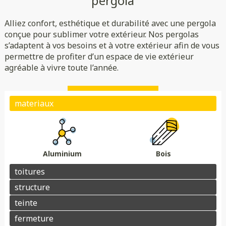
pergola
Rigide
Bioclimatique
Toile
Alliez confort, esthétique et durabilité avec une pergola
(verre/polycarbonate)
Indépendante
Adossée
conçue pour sublimer votre extérieur. Nos pergolas
s’adaptent à vos besoins et à votre extérieur afin de vous
Essences de bois
Coloris au choix
permettre de profiter d’un espace de vie extérieur
Store
Parois
agréable à vivre toute l’année.
Éclairage
Chauffage
Domotique
Motorisation
Électrique avec téléphone
Plots de fondation
Électrique avec télécommande
Aluminium
Bois