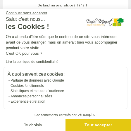
Du lundi au vendredi, de 9H à 19H
Continuer sans accepter
Salut c'est nous...
APPEL GRATUIT DEPUIS UN POSTE FIXE
les Cookies !
On a attendu d'être sûrs que le contenu de ce site vous intéresse
avant de vous déranger, mais on aimerait bien vous accompagner
DANIEL MOQUET CLÔTURES
pendant votre visite...
C'est OK pour vous ?
Lire la politique de confidentialité
Toutes nos installations
À quoi servent ces cookies :
Partage de données avec Google
L'UNIVERS DANIEL MOQUET
Cookies fonctionnels
Statistiques et mesure d'audience
Annonces personnalisées
Expérience et relation
Tous nos sites internet
Consentements certifiés par
SUIVRE DANIEL MOQUET
Je choisis
Tout accepter