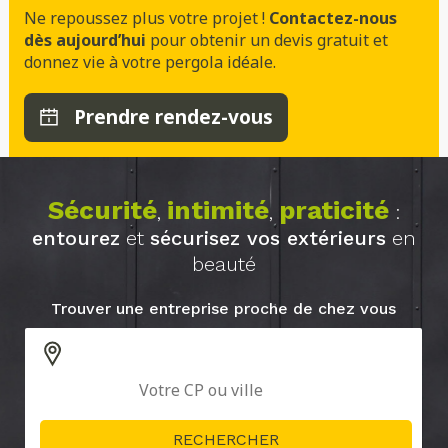
Ne repoussez plus votre projet !
Contactez-nous
dès aujourd’hui
pour obtenir un devis gratuit et
donnez vie à votre pergola idéale.
Prendre rendez-vous
Sécurité
intimité
praticité
,
,
:
entourez
et
sécurisez vos extérieurs
en
beauté
Trouver une entreprise proche de chez vous