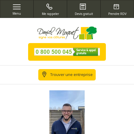
Menu
Me rappeler
Devis gratuit
Prendre RDV
Trouver une entreprise