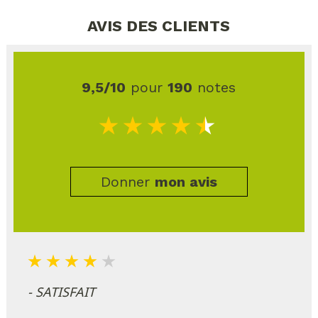
AVIS DES CLIENTS
9,5/10
pour
190
notes
Donner
mon avis
- SATISFAIT