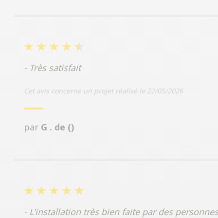
- Très satisfait
Cet avis concerne un projet réalisé le 22/05/2026
par
G . de ()
- L'installation très bien faite par des personn