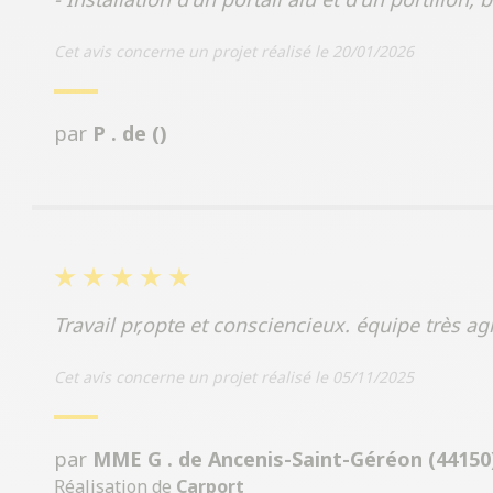
Cet avis concerne un projet réalisé le 20/01/2026
par
P . de ()
Travail pr,opte et consciencieux. équipe très 
Cet avis concerne un projet réalisé le 05/11/2025
par
MME G . de Ancenis-Saint-Géréon (44150
Réalisation de
Carport