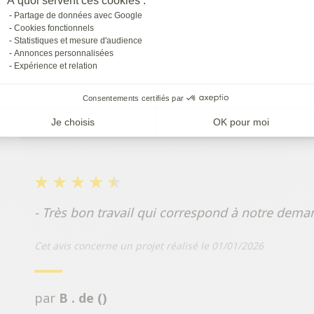
À quoi servent ces cookies :
- Entreprise à l'écoute
Partage de données avec Google
Cookies fonctionnels
Cet avis concerne un projet réalisé le 09/02/2026
Statistiques et mesure d'audience
Annonces personnalisées
Expérience et relation
par
M . de ()
Consentements certifiés par
Je choisis
OK pour moi
- Très bon travail qui correspond à notre dema
Cet avis concerne un projet réalisé le 01/01/2026
par
B . de ()