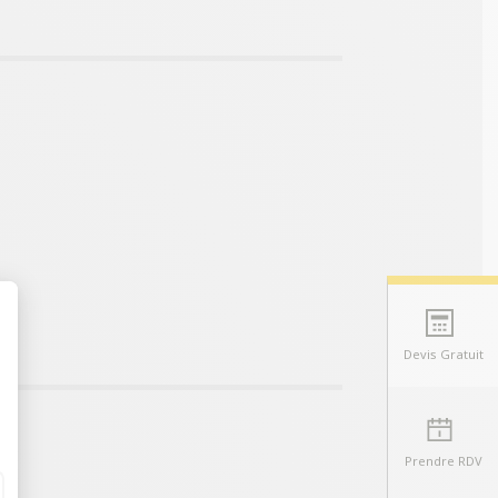
Devis Gratuit
t : Personnalisez vos Options
Prendre RDV