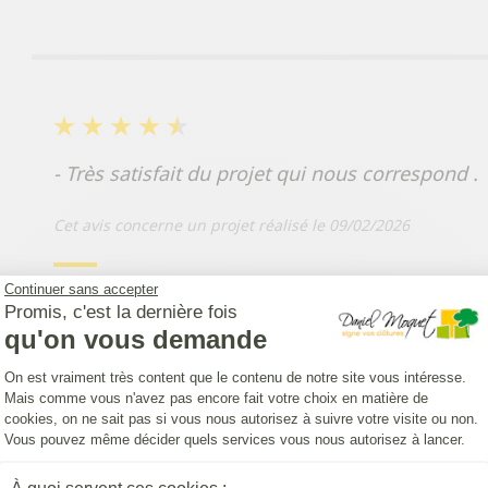
- Très satisfait du projet qui nous correspond .
Cet avis concerne un projet réalisé le 09/02/2026
Continuer sans accepter
par
V . de ()
Promis, c'est la dernière fois
qu'on vous demande
Plateforme de Gestion du Consentemen
On est vraiment très content que le contenu de notre site vous intéresse.
Mais comme vous n'avez pas encore fait votre choix en matière de
cookies, on ne sait pas si vous nous autorisez à suivre votre visite ou non.
Vous pouvez même décider quels services vous nous autorisez à lancer.
Axeptio consent