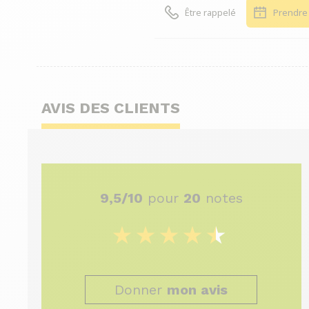
Être rappelé
Prendre
AVIS DES CLIENTS
9,5/10
pour
20
notes
Donner
mon avis