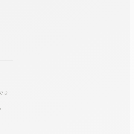
e a
e