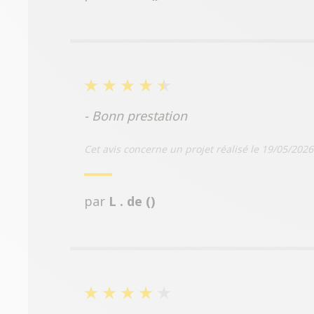
- Bonn prestation
Cet avis concerne un projet réalisé le 19/05/2026
par
L . de ()