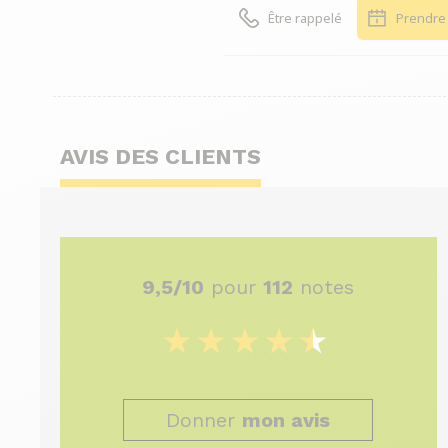
Être rappelé
Prendre
AVIS DES CLIENTS
9,5/10
pour
112
notes
Donner
mon avis