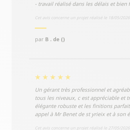
- travail réalisé dans les délais et bien f
Cet avis concerne un projet réalisé le 18/05/2026
par
B . de ()
Un gérant très professionnel et agréab
tous les niveaux, c est appréciable et t
élégante robuste et les finitions parf
appel à Mr Benet de st yrieix et à so
Cet avis concerne un projet réalisé le 27/05/2026