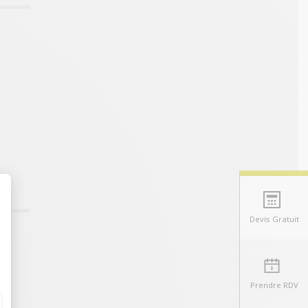
Devis Gratuit
t : Personnalisez vos Options
Prendre RDV
pe