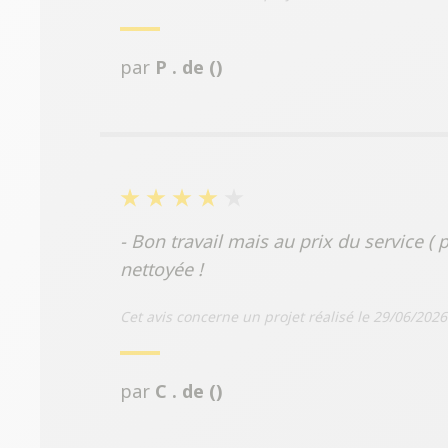
par
P . de ()
- Bon travail mais au prix du service (
nettoyée !
Cet avis concerne un projet réalisé le 29/06/2026
par
C . de ()