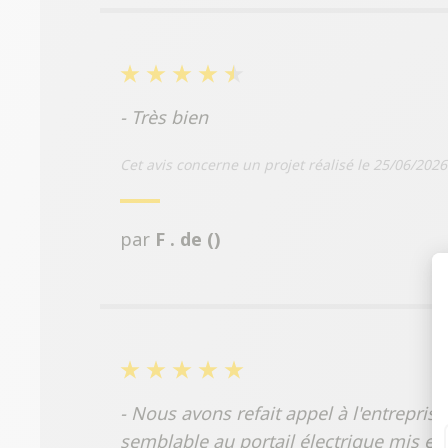
- Très bien
Cet avis concerne un projet réalisé le 25/06/2026
par
F . de ()
- Nous avons refait appel à l'entreprise
semblable au portail électrique mis en 