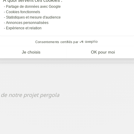
À quoi servent ces cookies :
athique. Nous les recommandons vivement.
Partage de données avec Google
Cookies fonctionnels
Statistiques et mesure d'audience
Annonces personnalisées
Expérience et relation
Consentements certifiés par
Je choisis
OK pour moi
n de notre projet pergola