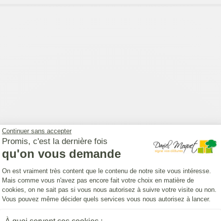
Continuer sans accepter
Promis, c'est la dernière fois
qu'on vous demande
Plateforme de Gestion du Consentemen
On est vraiment très content que le contenu de notre site vous intéresse.
Mais comme vous n'avez pas encore fait votre choix en matière de
cookies, on ne sait pas si vous nous autorisez à suivre votre visite ou non.
Vous pouvez même décider quels services vous nous autorisez à lancer.
 Benet à Saint Yriex pour installer un portillon
place l'an dernier. Nous sommes très satisfait, l équi
Axeptio consent