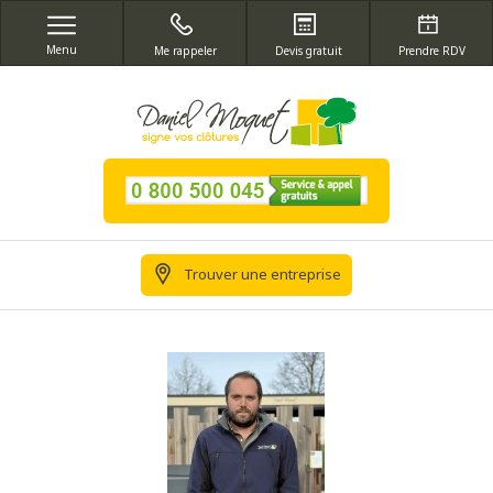
Menu
Me rappeler
Devis gratuit
Prendre RDV
Trouver une entreprise