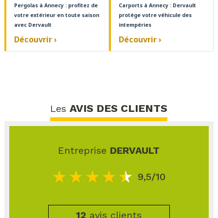
Pergolas à Annecy : profitez de
Carports à Annecy : Dervault
votre extérieur en toute saison
protège votre véhicule des
avec Dervault
intempéries
Découvrir ›
Découvrir ›
AVIS DES CLIENTS
Les
Entreprise
DERVAULT
9,5/10
12
avis clients