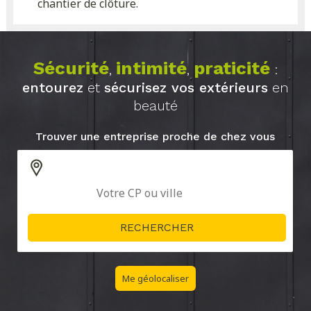
chantier de clôture.
Sécurité
intimité
praticité
,
,
:
entourez
et
sécurisez vos extérieurs
en
beauté
Trouver une entreprise proche de chez vous
Me géolocaliser