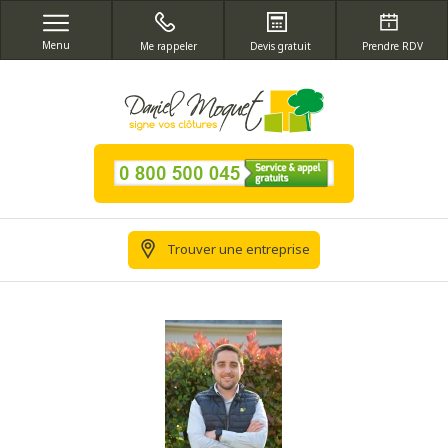
Menu
Me rappeler
Devis gratuit
Prendre RDV
Trouver une entreprise