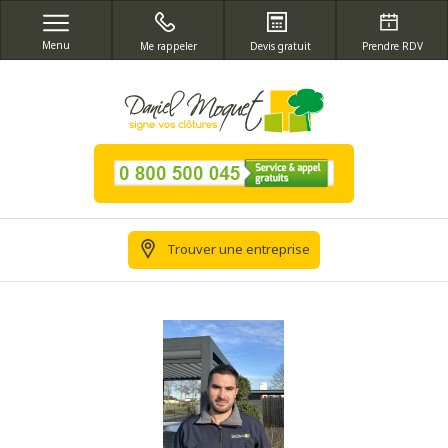
Menu
Me rappeler
Devis gratuit
Prendre RDV
Trouver une entreprise