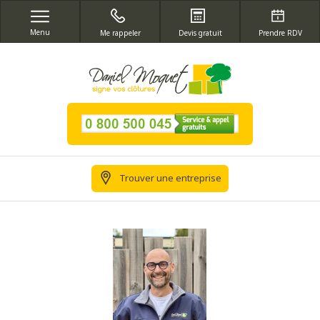
Menu
Me rappeler
Devis gratuit
Prendre RDV
Trouver une entreprise