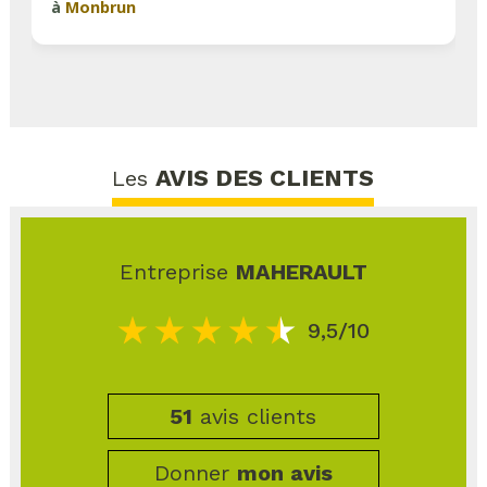
à
Monbrun
AVIS DES CLIENTS
Les
Entreprise
MAHERAULT
9,5/10
51
avis clients
Donner
mon avis