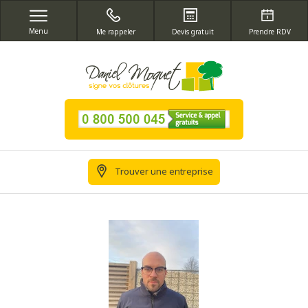
Menu
Me rappeler
Devis gratuit
Prendre RDV
Trouver une entreprise