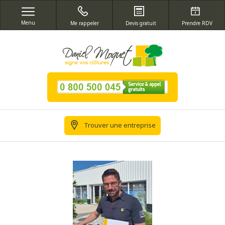
Menu
Me rappeler
Devis gratuit
Prendre RDV
Trouver une entreprise