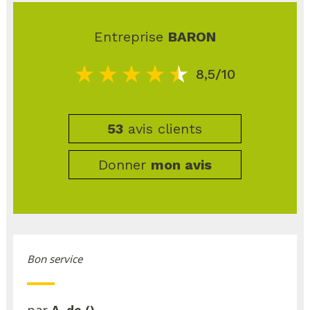
Entreprise
BARON
8,5/10
53
avis clients
Donner
mon avis
Bon service