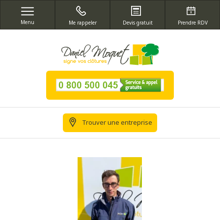
Menu
Me rappeler
Devis gratuit
Prendre RDV
Trouver une entreprise