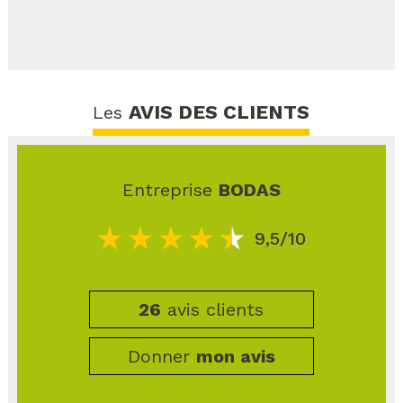
AVIS DES CLIENTS
Les
Entreprise
BODAS
9,5/10
26
avis clients
Donner
mon avis