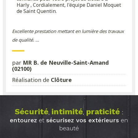
Harly , Cordialement, l'équipe Daniel Moquet
de Saint Quentin.
Excellente prestation mettant en lumière des travaux
de qualité. ...
par
MR B. de Neuville-Saint-Amand
(02100)
Réalisation de
Clôture
Sécurité
intimité
praticité
,
,
:
entourez
et
sécurisez vos extérieurs
en
beauté