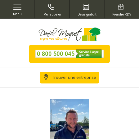
Menu
Me rappeler
Devis gratuit
Prendre RDV
Trouver une entreprise