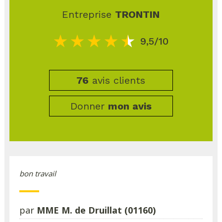
Entreprise
TRONTIN
9,5/10
76
avis clients
Donner
mon avis
bon travail
par
MME M. de Druillat (01160)