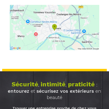
Sécurité
intimité
praticité
,
,
:
entourez
et
sécurisez vos extérieurs
en
beauté
Trouver une entreprise proche de chez vous