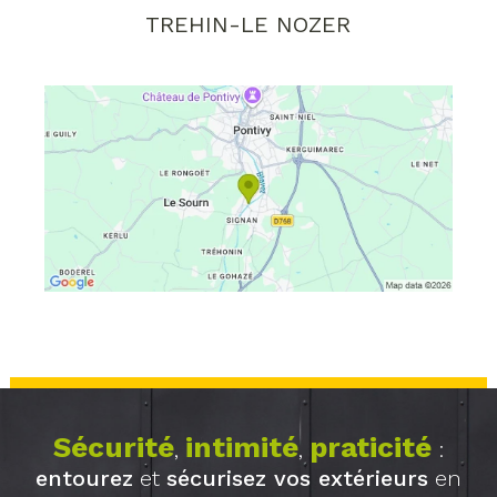
TREHIN-LE NOZER
Sécurité
intimité
praticité
,
,
:
entourez
et
sécurisez vos extérieurs
en