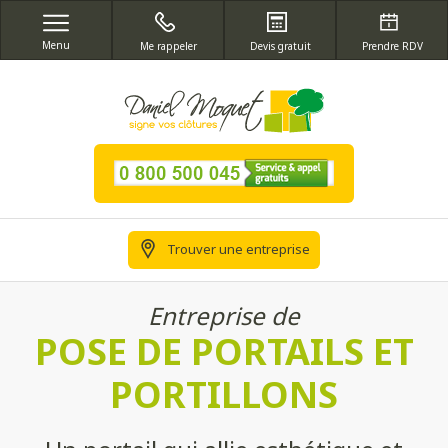
Menu
Me rappeler
Devis gratuit
Prendre RDV
Trouver une entreprise
Entreprise de
POSE DE PORTAILS ET
PORTILLONS