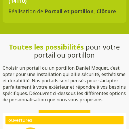
(14110)
Réalisation de
Portail et portillon
,
Clôture
DMC 301
DMC 302
DMC 303
DMC 303 B
Toutes les possibilités
pour votre
DMC 304
DMC 305
portail ou portillon
Choisir un portail ou un portillon Daniel Moquet, c’est
opter pour une installation qui allie sécurité, esthétisme
et durabilité. Nos portails sont pensés pour s’adapter
parfaitement à votre extérieur et répondre à vos besoins
spécifiques. Découvrez ci-dessous les différentes options
de personnalisation que nous vous proposons.