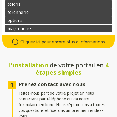
Différents types d’ouvertures
Cliquez ici pour encore plus d'informations
Choisissez le système d’ouverture qui convient au mieux à votre
maison et à vos besoins :
L'installation
de votre portail en
4
Battant
: idéal pour les larges entrées, avec une ouverture
classique à deux vantaux.
étapes simples
Coulissant sur rails
: parfait pour les espaces réduits, il
optimise le dégagement latéral.
Prenez contact avec nous
Faites-nous part de votre projet en nous
Coulissant autoportant
: sans rail au sol, il assure un
fonctionnement fluide et une esthétique épurée.
contactant par téléphone ou via notre
formulaire en ligne. Nous répondrons à toutes
vos questions et fixerons un premier rendez-
Formes du portail
vous.