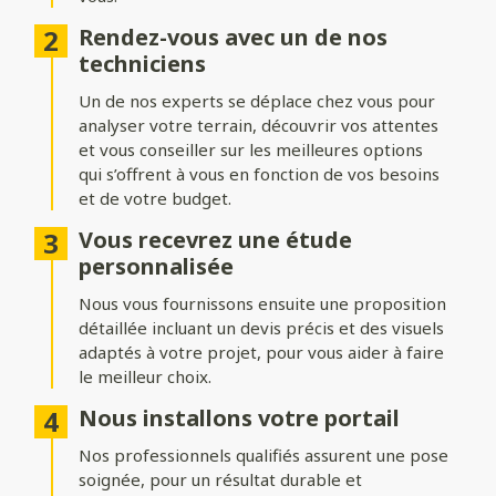
Ajoutez du style à votre entrée avec différentes formes de
Rendez-vous avec un de nos
portails :
techniciens
Biais bas ou biais haut
: une finition inclinée pour un design
Un de nos experts se déplace chez vous pour
dynamique.
analyser votre terrain, découvrir vos attentes
Bombé ou bombé inversé
et vous conseiller sur les meilleures options
: des courbes élégantes pour un
effet plus traditionnel.
qui s’offrent à vous en fonction de vos besoins
et de votre budget.
Chapeau de gendarme ou chapeau de gendarme inversé
: une touche classique et raffinée.
Vous recevrez une étude
personnalisée
Occultation
Nous vous fournissons ensuite une proposition
détaillée incluant un devis précis et des visuels
Adaptez le niveau d’intimité et d’aération de votre portail :
adaptés à votre projet, pour vous aider à faire
le meilleur choix.
Portail plein
: : pour une intimité maximale et une protection
renforcée.
Nous installons votre portail
Portail semi-ajouré
: un équilibre entre discrétion et
Nos professionnels qualifiés assurent une pose
luminosité.
soignée, pour un résultat durable et