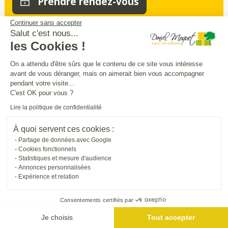
Prendre rendez-vous
Continuer sans accepter
Salut c'est nous...
les Cookies !
Sécurité
intimité
praticité
,
,
:
entourez
et
sécurisez vos extérieurs
en
On a attendu d'être sûrs que le contenu de ce site vous intéresse
avant de vous déranger, mais on aimerait bien vous accompagner
beauté
pendant votre visite...
C'est OK pour vous ?
Trouver une entreprise proche de chez vous
Lire la politique de confidentialité
À quoi servent ces cookies :
Partage de données avec Google
Cookies fonctionnels
Statistiques et mesure d'audience
Annonces personnalisées
Expérience et relation
Consentements certifiés par
Me géolocaliser
Je choisis
Tout accepter