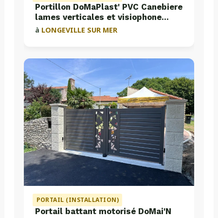
Portillon DoMaPlast' PVC Canebiere
lames verticales et visiophone
Aiphone
à
LONGEVILLE SUR MER
PORTAIL (INSTALLATION)
Portail battant motorisé DoMai'N