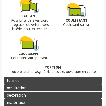
Biais bas
Biais haut
Bombé
Bombé inversé
DÉCORS OPTIONS
Portail plein
Portail semi ajouré
Portail ajouré
BATTANT
Possibilité de 2 vantaux
COULISSANT
LAME
OPTION
OPTION
intégraux, ouverture vers
Coulissant sur rail
Lame 30 cm modulable
lame ajourée
Lame déco sur mesure
Chapeau de gendarme
Chapeau de gendarme inversé
l'intérieur ou l'extérieur.*
Aluminium
Composite
PVC/ALU
Portail brise vue
Coloris au choix
Pointes
Manchon
Voluptes
Rosace
Motorisation
Domotique
Contrôle d'accès
COULISSANT
Coulissant autoportant
Aluminium
Enduit
Pierre
*OPTION
1 ou 2 battants, asymétrie possible, ouverture en pente.