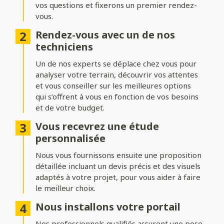
vos questions et fixerons un premier rendez-
Formes du portail
vous.
Ajoutez du style à votre entrée avec différentes formes de
Rendez-vous avec un de nos
portails :
techniciens
Biais bas ou biais haut
: une finition inclinée pour un design
Un de nos experts se déplace chez vous pour
dynamique.
analyser votre terrain, découvrir vos attentes
Bombé ou bombé inversé
et vous conseiller sur les meilleures options
: des courbes élégantes pour un
effet plus traditionnel.
qui s’offrent à vous en fonction de vos besoins
et de votre budget.
Chapeau de gendarme ou chapeau de gendarme inversé
: une touche classique et raffinée.
Vous recevrez une étude
personnalisée
Occultation
Nous vous fournissons ensuite une proposition
détaillée incluant un devis précis et des visuels
Adaptez le niveau d’intimité et d’aération de votre portail :
adaptés à votre projet, pour vous aider à faire
le meilleur choix.
Portail plein
: : pour une intimité maximale et une protection
renforcée.
Nous installons votre portail
Portail semi-ajouré
: un équilibre entre discrétion et
Nos professionnels qualifiés assurent une pose