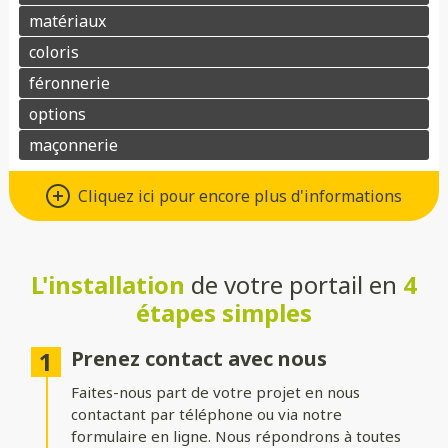
Différents types d’ouvertures
Cliquez ici pour encore plus d'informations
Choisissez le système d’ouverture qui convient au mieux à votre
maison et à vos besoins :
L'installation
de votre portail en
4
Battant
: idéal pour les larges entrées, avec une ouverture
classique à deux vantaux.
étapes simples
Coulissant sur rails
: parfait pour les espaces réduits, il
optimise le dégagement latéral.
Prenez contact avec nous
Faites-nous part de votre projet en nous
Coulissant autoportant
: sans rail au sol, il assure un
fonctionnement fluide et une esthétique épurée.
contactant par téléphone ou via notre
formulaire en ligne. Nous répondrons à toutes