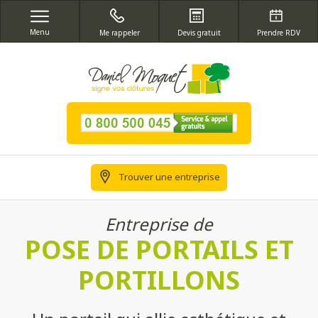
Menu
Me rappeler
Devis gratuit
Prendre RDV
Trouver une entreprise
Entreprise de
POSE DE PORTAILS ET
PORTILLONS