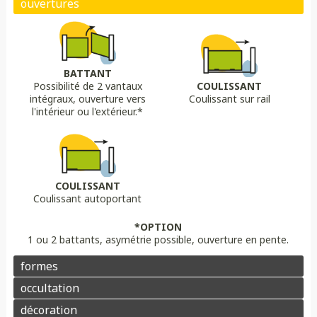
Biais bas
Biais haut
Bombé
Bombé inversé
DÉCORS OPTIONS
Portail plein
Portail semi ajouré
Portail ajouré
BATTANT
Possibilité de 2 vantaux
COULISSANT
LAME
OPTION
OPTION
intégraux, ouverture vers
Coulissant sur rail
Lame 30 cm modulable
lame ajourée
Lame déco sur mesure
Chapeau de gendarme
Chapeau de gendarme inversé
l'intérieur ou l'extérieur.*
Aluminium
Composite
PVC/ALU
Portail brise vue
Coloris au choix
Pointes
Manchon
Voluptes
Rosace
Motorisation
Domotique
Contrôle d'accès
COULISSANT
Coulissant autoportant
Aluminium
Enduit
Pierre
*OPTION
1 ou 2 battants, asymétrie possible, ouverture en pente.