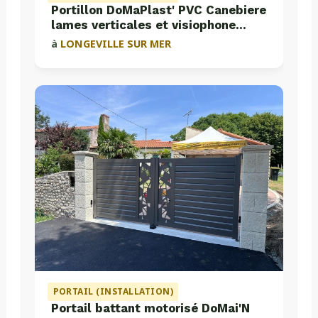
Portillon DoMaPlast' PVC Canebiere
lames verticales et visiophone
Aiphone
à
LONGEVILLE SUR MER
PORTAIL (INSTALLATION)
Portail battant motorisé DoMai'N