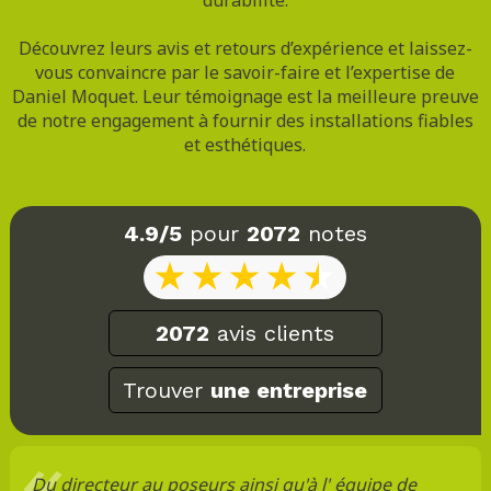
Découvrez leurs avis et retours d’expérience et laissez-
vous convaincre par le savoir-faire et l’expertise de
Daniel Moquet. Leur témoignage est la meilleure preuve
de notre engagement à fournir des installations fiables
et esthétiques.
4.9/5
pour
2072
notes
2072
avis clients
Trouver
une entreprise
Du directeur au poseurs ainsi qu'à l' équipe de