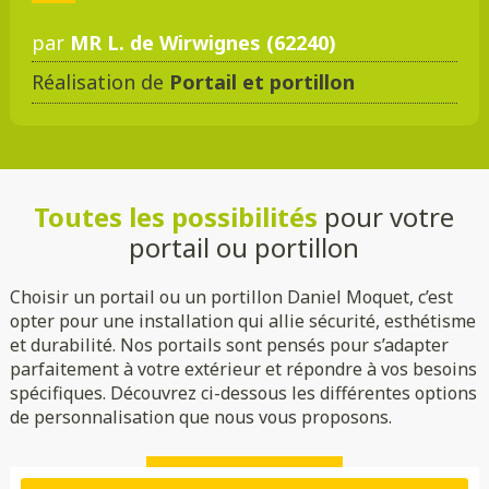
par
MR L. de Wirwignes (62240)
Réalisation de
Portail et portillon
DMC 301
DMC 302
DMC 303
DMC 303 B
Toutes les possibilités
pour votre
DMC 304
DMC 305
portail ou portillon
Choisir un portail ou un portillon Daniel Moquet, c’est
opter pour une installation qui allie sécurité, esthétisme
et durabilité. Nos portails sont pensés pour s’adapter
parfaitement à votre extérieur et répondre à vos besoins
spécifiques. Découvrez ci-dessous les différentes options
de personnalisation que nous vous proposons.