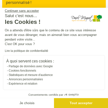
personnalisé !
Continuer sans accepter
Prendre rendez-vous
Salut c'est nous...
les Cookies !
On a attendu d'être sûrs que le contenu de ce site vous intéresse
avant de vous déranger, mais on aimerait bien vous accompagner
Sécurité
intimité
praticité
,
,
:
pendant votre visite...
entourez
et
sécurisez vos extérieurs
en
C'est OK pour vous ?
beauté
Lire la politique de confidentialité
À quoi servent ces cookies :
Trouver une entreprise proche de chez vous
Partage de données avec Google
Cookies fonctionnels
Statistiques et mesure d'audience
Annonces personnalisées
Expérience et relation
Consentements certifiés par
Je choisis
Tout accepter