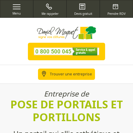
Menu
Me rappeler
Devis gratuit
Prendre RDV
Trouver une entreprise
Entreprise de
POSE DE PORTAILS ET
PORTILLONS