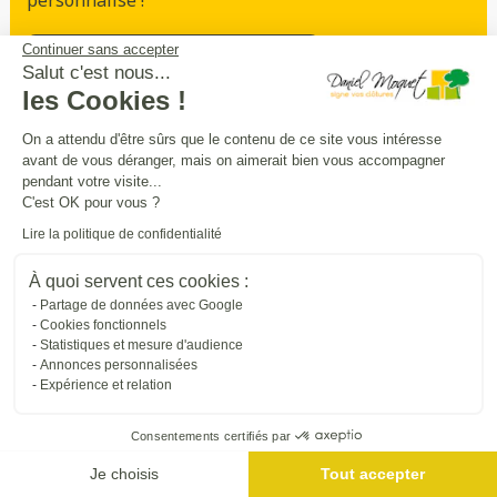
personnalisé !
Continuer sans accepter
Prendre rendez-vous
Salut c'est nous...
les Cookies !
On a attendu d'être sûrs que le contenu de ce site vous intéresse
Sécurité
intimité
praticité
avant de vous déranger, mais on aimerait bien vous accompagner
,
,
:
pendant votre visite...
entourez
et
sécurisez vos extérieurs
en
C'est OK pour vous ?
beauté
Lire la politique de confidentialité
Trouver une entreprise proche de chez vous
À quoi servent ces cookies :
Partage de données avec Google
Cookies fonctionnels
Statistiques et mesure d'audience
Annonces personnalisées
Expérience et relation
Consentements certifiés par
Je choisis
Tout accepter