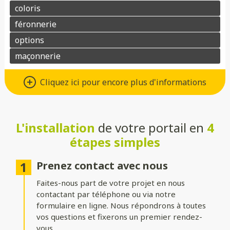
Différents types d’ouvertures
Cliquez ici pour encore plus d'informations
Choisissez le système d’ouverture qui convient au mieux à votre
maison et à vos besoins :
L'installation
de votre portail en
4
Battant
: idéal pour les larges entrées, avec une ouverture
classique à deux vantaux.
étapes simples
Coulissant sur rails
: parfait pour les espaces réduits, il
optimise le dégagement latéral.
Prenez contact avec nous
Faites-nous part de votre projet en nous
Coulissant autoportant
: sans rail au sol, il assure un
fonctionnement fluide et une esthétique épurée.
contactant par téléphone ou via notre
formulaire en ligne. Nous répondrons à toutes
vos questions et fixerons un premier rendez-
Formes du portail
vous.