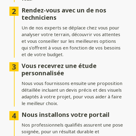
Ajoutez du style à votre entrée avec différentes formes de
Rendez-vous avec un de nos
portails :
techniciens
Biais bas ou biais haut
: une finition inclinée pour un design
Un de nos experts se déplace chez vous pour
dynamique.
analyser votre terrain, découvrir vos attentes
Bombé ou bombé inversé
et vous conseiller sur les meilleures options
: des courbes élégantes pour un
effet plus traditionnel.
qui s’offrent à vous en fonction de vos besoins
et de votre budget.
Chapeau de gendarme ou chapeau de gendarme inversé
: une touche classique et raffinée.
Vous recevrez une étude
personnalisée
Occultation
Nous vous fournissons ensuite une proposition
détaillée incluant un devis précis et des visuels
Adaptez le niveau d’intimité et d’aération de votre portail :
adaptés à votre projet, pour vous aider à faire
le meilleur choix.
Portail plein
: : pour une intimité maximale et une protection
renforcée.
Nous installons votre portail
Portail semi-ajouré
: un équilibre entre discrétion et
Nos professionnels qualifiés assurent une pose
luminosité.
soignée, pour un résultat durable et