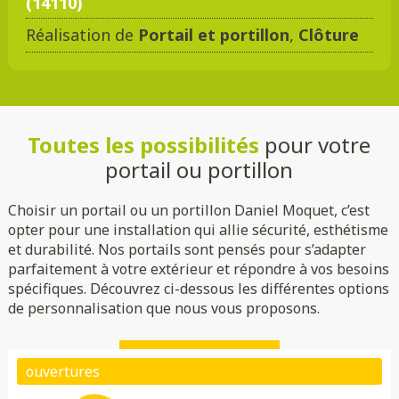
(14110)
Réalisation de
Portail et portillon
,
Clôture
DMC 301
DMC 302
DMC 303
DMC 303 B
Toutes les possibilités
pour votre
DMC 304
DMC 305
portail ou portillon
Choisir un portail ou un portillon Daniel Moquet, c’est
opter pour une installation qui allie sécurité, esthétisme
et durabilité. Nos portails sont pensés pour s’adapter
parfaitement à votre extérieur et répondre à vos besoins
spécifiques. Découvrez ci-dessous les différentes options
de personnalisation que nous vous proposons.