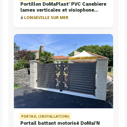
Portillon DoMaPlast' PVC Canebiere
lames verticales et visiophone
Aiphone
à
LONGEVILLE SUR MER
PORTAIL (INSTALLATION)
Portail battant motorisé DoMai'N