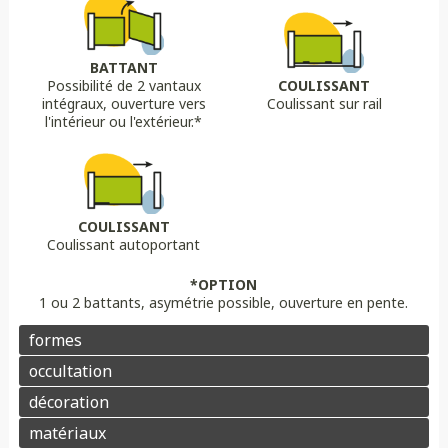
Biais bas
Biais haut
Bombé
Bombé inversé
DÉCORS OPTIONS
Portail plein
Portail semi ajouré
Portail ajouré
BATTANT
Possibilité de 2 vantaux
COULISSANT
LAME
OPTION
OPTION
intégraux, ouverture vers
Coulissant sur rail
Lame 30 cm modulable
lame ajourée
Lame déco sur mesure
Chapeau de gendarme
Chapeau de gendarme inversé
l'intérieur ou l'extérieur.*
Aluminium
Composite
PVC/ALU
Portail brise vue
Coloris au choix
Pointes
Manchon
Voluptes
Rosace
Motorisation
Domotique
Contrôle d'accès
COULISSANT
Coulissant autoportant
Aluminium
Enduit
Pierre
*OPTION
1 ou 2 battants, asymétrie possible, ouverture en pente.